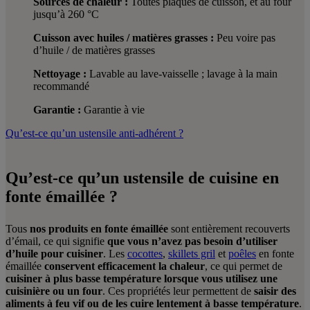
Sources de chaleur :
Toutes plaques de cuisson, et au four
jusqu’à 260 °C
Cuisson avec huiles / matières grasses :
Peu voire pas
d’huile / de matières grasses
Nettoyage :
Lavable au lave-vaisselle ; lavage à la main
recommandé
Garantie :
Garantie à vie
Qu’est-ce qu’un ustensile anti-adhérent ?
Qu’est-ce qu’un ustensile de cuisine en
fonte émaillée ?
Tous
nos produits en fonte émaillée
sont entièrement recouverts
d’émail, ce qui signifie
que vous n’avez pas besoin d’utiliser
d’huile pour cuisiner
. Les
cocottes
,
skillets gril
et
poêles
en fonte
émaillée
conservent efficacement la chaleur
, ce qui permet de
cuisiner à plus basse température lorsque vous utilisez une
cuisinière ou un four
. Ces propriétés leur permettent de
saisir des
aliments à feu vif ou de les cuire lentement à basse température
.