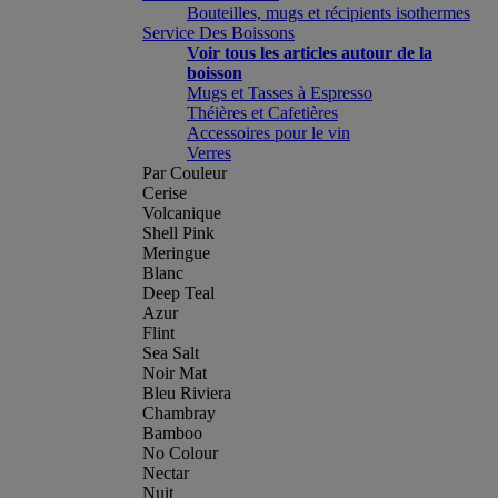
Bouteilles, mugs et récipients isothermes
Service Des Boissons
Voir tous les articles autour de la
boisson
Mugs et Tasses à Espresso
Théières et Cafetières
Accessoires pour le vin
Verres
Par Couleur
Cerise
Volcanique
Shell Pink
Meringue
Blanc
Deep Teal
Azur
Flint
Sea Salt
Noir Mat
Bleu Riviera
Chambray
Bamboo
No Colour
Nectar
Nuit