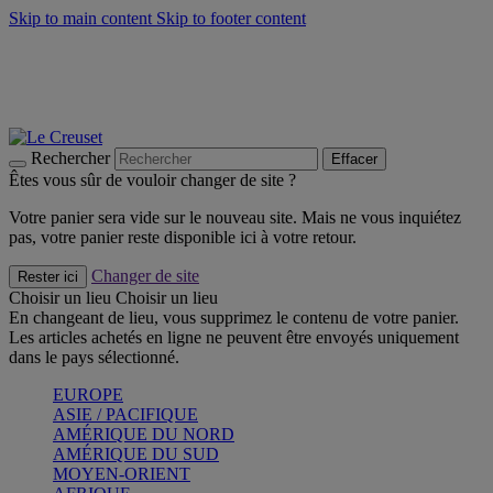
Skip to main content
Skip to footer content
Un set de 2 poignées en silicone offert* avec le code
"CADEAUPOIGNEES"
CRAQUEZ
Découvrez Les indispensables Le Creuset
CRAQUEZ
Découvrez la nouvelle couleur estivale de la gamme Nomade
CRAQUEZ
Rechercher
Effacer
Êtes vous sûr de vouloir changer de site ?
Votre panier sera vide sur le nouveau site. Mais ne vous inquiétez
pas, votre panier reste disponible ici à votre retour.
Changer de site
Rester ici
Choisir un lieu
Choisir un lieu
En changeant de lieu, vous supprimez le contenu de votre panier.
Les articles achetés en ligne ne peuvent être envoyés uniquement
dans le pays sélectionné.
EUROPE
ASIE / PACIFIQUE
AMÉRIQUE DU NORD
AMÉRIQUE DU SUD
MOYEN-ORIENT