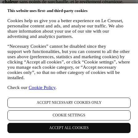
chaleur
sans points de surchauffe, et le revêtement céramique,
fabriqué sans PFAS,
évite que les aliments n’attachent et se
This website uses first- and third-party cookies
nettoie facilement
.
Cookies help us give you a better experience on Le Creuset,
personalise content and ads, and analyse our traffic. We also
share information about your use of our site with our
Comment utiliser les ustensiles en Céramique
advertising and analytics partners.
Essentielle Anti-adhérente ?
“Necessary Cookies” cannot be disabled since they
support web functionalities, but you can consent to all the other
Les ustensiles de cuisson en céramique anti-adhérente sont parfaits
uses above (preferences, statistics and marketing cookies) by
pour n’importe quelle cuisine. Grâce à leur revêtement intégral en
clicking “Accept all cookies”, or click “Cookie settings”, where
céramique fabriquée sans PFAS, ils sont particulièrement populaires
you manage each cookie category, or “Accept necessary
pour les adeptes d’une approche holistique de la cuisine. Le
cookies only”, so that no other category of cookies will be
revêtement céramique offre des
performances anti-adhérentes
installed.
supérieures
pour éviter que les aliments n’attachent, ce qui le rend
idéal pour les aliments délicats comme les poissons et les œufs. Il est
Check our
Cookie Policy
.
également excellent pour saisir ou dorer, avec ou sans matières
grasses. N’hésitez pas non plus à réaliser des sauces à base de
ACCEPT NECESSARY COOKIES ONLY
tomates : les casseroles et les poêles de cette gamme sont très
résistantes aux taches et conservent leur apparence. Cette gamme
polyvalente est compatible avec toutes les tables de cuisson, y
COOKIE SETTINGS
compris l'induction , et peut être utilisée au four jusqu'à 280 °C (220
°C avec couvercle en verre), ce qui vous permet de réaliser toutes
ACCEPT ALL COOKIES
sortes de recettes. Pour en savoir plus sur cette gamme, consultez
notre guide sur
les essentiels en céramique anti-adhérente
.