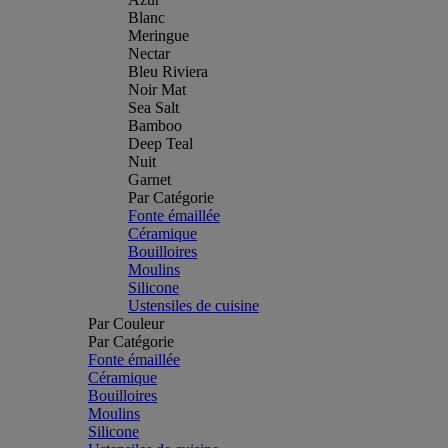
Blanc
Meringue
Nectar
Bleu Riviera
Noir Mat
Sea Salt
Bamboo
Deep Teal
Nuit
Garnet
Par Catégorie
Fonte émaillée
Céramique
Bouilloires
Moulins
Silicone
Ustensiles de cuisine
Par Couleur
Par Catégorie
Fonte émaillée
Céramique
Bouilloires
Moulins
Silicone