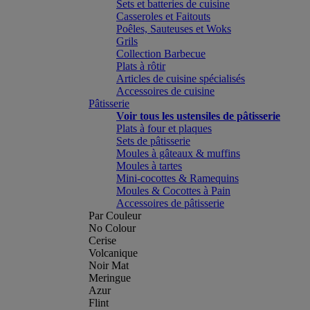
Sets et batteries de cuisine
Casseroles et Faitouts
Poêles, Sauteuses et Woks
Grils
Collection Barbecue
Plats à rôtir
Articles de cuisine spécialisés
Accessoires de cuisine
Pâtisserie
Voir tous les ustensiles de pâtisserie
Plats à four et plaques
Sets de pâtisserie
Moules à gâteaux & muffins
Moules à tartes
Mini-cocottes & Ramequins
Moules & Cocottes à Pain
Accessoires de pâtisserie
Par Couleur
No Colour
Cerise
Volcanique
Noir Mat
Meringue
Azur
Flint