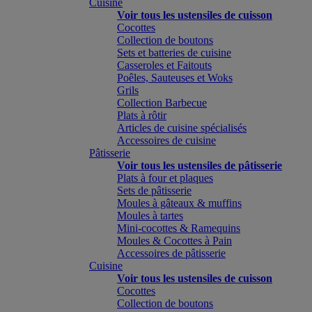
Cuisine
Voir tous les ustensiles de cuisson
Cocottes
Collection de boutons
Sets et batteries de cuisine
Casseroles et Faitouts
Poêles, Sauteuses et Woks
Grils
Collection Barbecue
Plats à rôtir
Articles de cuisine spécialisés
Accessoires de cuisine
Pâtisserie
Voir tous les ustensiles de pâtisserie
Plats à four et plaques
Sets de pâtisserie
Moules à gâteaux & muffins
Moules à tartes
Mini-cocottes & Ramequins
Moules & Cocottes à Pain
Accessoires de pâtisserie
Cuisine
Voir tous les ustensiles de cuisson
Cocottes
Collection de boutons