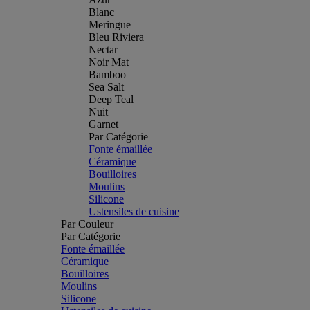
Blanc
Meringue
Bleu Riviera
Nectar
Noir Mat
Bamboo
Sea Salt
Deep Teal
Nuit
Garnet
Par Catégorie
Fonte émaillée
Céramique
Bouilloires
Moulins
Silicone
Ustensiles de cuisine
Par Couleur
Par Catégorie
Fonte émaillée
Céramique
Bouilloires
Moulins
Silicone