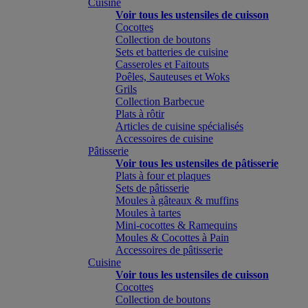
Cuisine
Voir tous les ustensiles de cuisson
Cocottes
Collection de boutons
Sets et batteries de cuisine
Casseroles et Faitouts
Poêles, Sauteuses et Woks
Grils
Collection Barbecue
Plats à rôtir
Articles de cuisine spécialisés
Accessoires de cuisine
Pâtisserie
Voir tous les ustensiles de pâtisserie
Plats à four et plaques
Sets de pâtisserie
Moules à gâteaux & muffins
Moules à tartes
Mini-cocottes & Ramequins
Moules & Cocottes à Pain
Accessoires de pâtisserie
Cuisine
Voir tous les ustensiles de cuisson
Cocottes
Collection de boutons