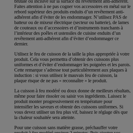
brutale ou incisive sur la surface du revêtement anti-adhérent.
Faites attention à ne pas cogner vos accessoires en métal sur le
rebord supérieur des produits enduits d’un revêtement anti-
adhérent afin d’éviter de les endommager. N’utilisez PAS de
batteur ou de mixeur électrique (secteur ou batterie), de lames
de couteaux ou d’accessoires et d’instruments tranchants à
l’intérieur des poêles et ustensiles de cuisine enduits d’un
revêtement anti-adhérent afin d’éviter d’endommager ce
dernier.
Utilisez le feu de cuisson de la taille la plus appropriée à votre
produit. Cela vous permettra d’obtenir des cuissons plus
uniformes et d’éviter d’endommager les poignées et les parois.
Cette remarque s’adresse tout particulièrement aux plaques à
induction : si vous utilisez le mauvais feu de cuisson, la
plaque risque de ne pas « reconnaître » le produit.
La cuisson à feu modéré ou doux donne de meilleurs résultats,
même pour faire rissoler ou saisir vos ingrédients. Laissez le
produit monter progressivement en température pour
intensifier les saveurs et obtenir des cuissons uniformes. Si
vous devez utiliser un feu plus vif, baissez le réglage dès que
la chaleur souhaitée sera atteinte.
Pour une cuisson sans matière grasse, préchauffer votre
produit à feu modéré environ 2 minutes. Puis ajoutez vos