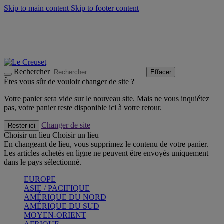
Skip to main content
Skip to footer content
Un set de 2 poignées en silicone offert* avec le code
"CADEAUPOIGNEES"
CRAQUEZ
Découvrez Les indispensables Le Creuset
CRAQUEZ
Découvrez la nouvelle couleur estivale de la gamme Nomade
CRAQUEZ
Rechercher
Effacer
Êtes vous sûr de vouloir changer de site ?
Votre panier sera vide sur le nouveau site. Mais ne vous inquiétez
pas, votre panier reste disponible ici à votre retour.
Changer de site
Rester ici
Choisir un lieu
Choisir un lieu
En changeant de lieu, vous supprimez le contenu de votre panier.
Les articles achetés en ligne ne peuvent être envoyés uniquement
dans le pays sélectionné.
EUROPE
ASIE / PACIFIQUE
AMÉRIQUE DU NORD
AMÉRIQUE DU SUD
MOYEN-ORIENT