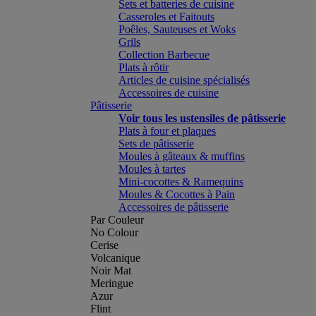
Sets et batteries de cuisine
Casseroles et Faitouts
Poêles, Sauteuses et Woks
Grils
Collection Barbecue
Plats à rôtir
Articles de cuisine spécialisés
Accessoires de cuisine
Pâtisserie
Voir tous les ustensiles de pâtisserie
Plats à four et plaques
Sets de pâtisserie
Moules à gâteaux & muffins
Moules à tartes
Mini-cocottes & Ramequins
Moules & Cocottes à Pain
Accessoires de pâtisserie
Par Couleur
No Colour
Cerise
Volcanique
Noir Mat
Meringue
Azur
Flint