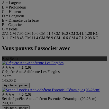
A = Largeur
B = Profondeur
C = Hauteur
D = Longueur
E = Diamètre de la base
F = Capacité
G = Poids
27.1 CM
7.95 CM
10.6 CM
51.4 CM
16.2 CM
3.4 L
1.28 KG
31.1 CM
8.45 CM
11.4 CM
56.9 CM
16.6 CM
4.7 L
2.08 KG
Vous pouvez l'associer avec
Best Seller
4.1
(19)
Crêpière Anti-Adhérente Les Forgées
24 cm
145,00 €
Ajouter au panier
4.0
(10)
Set de 2 poêles Anti-adhérent Essentiel Céramique (20-26cm)
249,00 €
Ajouter au panier