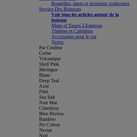
Bouteilles, mugs et récipients isothermes
Service Des Boissons
Voir tous les articles autour de la
boisson
Mugs et Tasses à Espresso
Théières et Cafetières
Accessoires pour le vin
Verres
Par Couleur
Cerise
Volcanique
Shell Pink
Meringue
Blanc
Deep Teal
Azur
Flint
Sea Salt
Noir Mat
Chambray
Bleu Riviera
Bamboo
No Colour
Nectar
Nuit