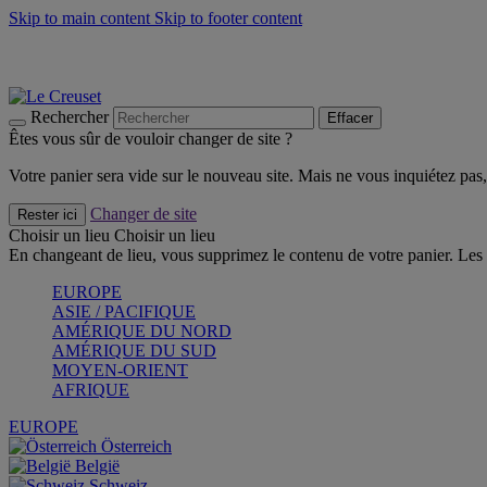
Skip to main content
Skip to footer content
Un set de 2 poignées en silicone offert* avec le code "CAD
Découvrez Les indispensables Le Creuset
CRAQUEZ
Découvrez la nouvelle couleur estivale de la gamme Nomade
CR
Rechercher
Effacer
Êtes vous sûr de vouloir changer de site ?
Votre panier sera vide sur le nouveau site. Mais ne vous inquiétez pas, 
Changer de site
Rester ici
Choisir un lieu
Choisir un lieu
En changeant de lieu, vous supprimez le contenu de votre panier. Les 
EUROPE
ASIE / PACIFIQUE
AMÉRIQUE DU NORD
AMÉRIQUE DU SUD
MOYEN-ORIENT
AFRIQUE
EUROPE
Österreich
België
Schweiz