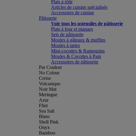
Plats à rôtir
Articles de cuisine spécialisés
Accessoires de cuisine
Pâtisserie
Voir tous les ustensiles de pâtisserie
Plats à four et plaques
Sets de pâtisserie
Moules à gâteaux & muffins
Moules à tartes
Mini-cocottes & Ramequins
Moules & Cocottes à Pain
Accessoires de pâtisserie
Par Couleur
No Colour
Cerise
Volcanique
Noir Mat
Meringue
Azur
Flint
Sea Salt
Blanc
Shell Pink
Onyx
Bamboo