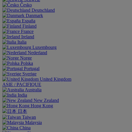
Česko
Deutschland
Danmark
España
Finland
France
Ireland
Italia
Luxembourg
Nederland
Norge
Polska
Portugal
Sverige
United Kingdom
ASIE / PACIFIQUE
Australia
India
New Zealand
Hong Kong
日本
Taiwan
Malaysia
China