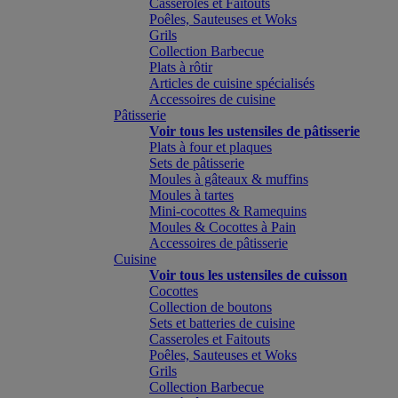
Casseroles et Faitouts
Poêles, Sauteuses et Woks
Grils
Collection Barbecue
Plats à rôtir
Articles de cuisine spécialisés
Accessoires de cuisine
Pâtisserie
Voir tous les ustensiles de pâtisserie
Plats à four et plaques
Sets de pâtisserie
Moules à gâteaux & muffins
Moules à tartes
Mini-cocottes & Ramequins
Moules & Cocottes à Pain
Accessoires de pâtisserie
Cuisine
Voir tous les ustensiles de cuisson
Cocottes
Collection de boutons
Sets et batteries de cuisine
Casseroles et Faitouts
Poêles, Sauteuses et Woks
Grils
Collection Barbecue