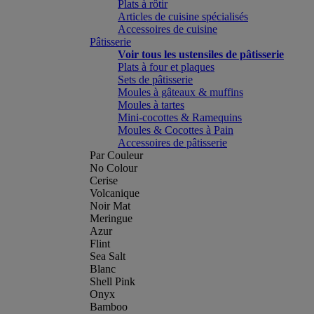
Plats à rôtir
Articles de cuisine spécialisés
Accessoires de cuisine
Pâtisserie
Voir tous les ustensiles de pâtisserie
Plats à four et plaques
Sets de pâtisserie
Moules à gâteaux & muffins
Moules à tartes
Mini-cocottes & Ramequins
Moules & Cocottes à Pain
Accessoires de pâtisserie
Par Couleur
No Colour
Cerise
Volcanique
Noir Mat
Meringue
Azur
Flint
Sea Salt
Blanc
Shell Pink
Onyx
Bamboo