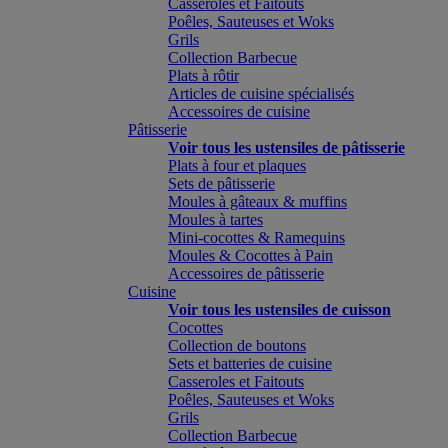
Casseroles et Faitouts
Poêles, Sauteuses et Woks
Grils
Collection Barbecue
Plats à rôtir
Articles de cuisine spécialisés
Accessoires de cuisine
Pâtisserie
Voir tous les ustensiles de pâtisserie
Plats à four et plaques
Sets de pâtisserie
Moules à gâteaux & muffins
Moules à tartes
Mini-cocottes & Ramequins
Moules & Cocottes à Pain
Accessoires de pâtisserie
Cuisine
Voir tous les ustensiles de cuisson
Cocottes
Collection de boutons
Sets et batteries de cuisine
Casseroles et Faitouts
Poêles, Sauteuses et Woks
Grils
Collection Barbecue