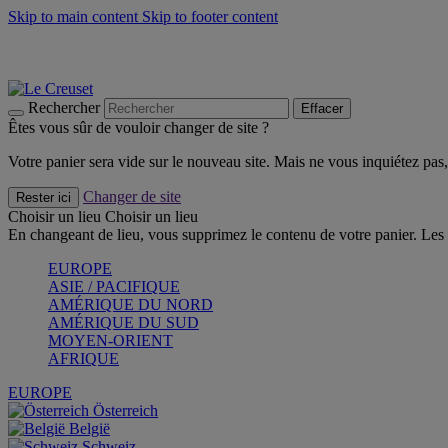
Skip to main content
Skip to footer content
Un set de 2 poignées en silicone offert* avec le code "CAD
Découvrez Les indispensables Le Creuset
CRAQUEZ
Découvrez la nouvelle couleur estivale de la gamme Nomade
CR
Rechercher
Effacer
Êtes vous sûr de vouloir changer de site ?
Votre panier sera vide sur le nouveau site. Mais ne vous inquiétez pas, 
Changer de site
Rester ici
Choisir un lieu
Choisir un lieu
En changeant de lieu, vous supprimez le contenu de votre panier. Les 
EUROPE
ASIE / PACIFIQUE
AMÉRIQUE DU NORD
AMÉRIQUE DU SUD
MOYEN-ORIENT
AFRIQUE
EUROPE
Österreich
België
Schweiz