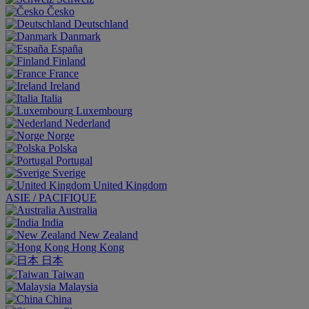
Česko
Deutschland
Danmark
España
Finland
France
Ireland
Italia
Luxembourg
Nederland
Norge
Polska
Portugal
Sverige
United Kingdom
ASIE / PACIFIQUE
Australia
India
New Zealand
Hong Kong
日本
Taiwan
Malaysia
China