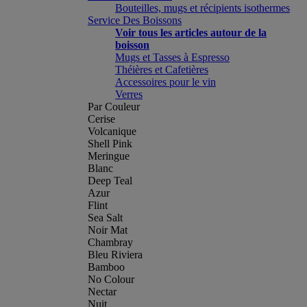
Bouteilles, mugs et récipients isothermes
Service Des Boissons
Voir tous les articles autour de la
boisson
Mugs et Tasses à Espresso
Théières et Cafetières
Accessoires pour le vin
Verres
Par Couleur
Cerise
Volcanique
Shell Pink
Meringue
Blanc
Deep Teal
Azur
Flint
Sea Salt
Noir Mat
Chambray
Bleu Riviera
Bamboo
No Colour
Nectar
Nuit