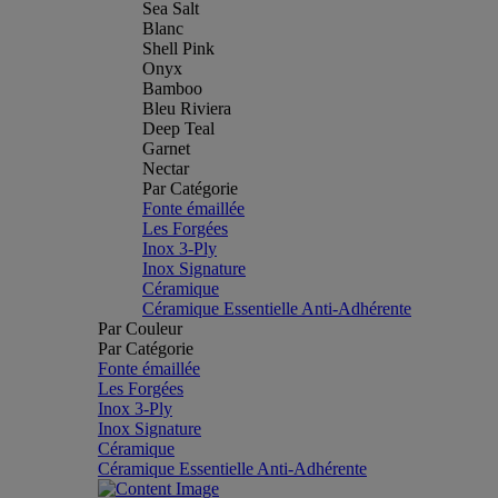
Sea Salt
Blanc
Shell Pink
Onyx
Bamboo
Bleu Riviera
Deep Teal
Garnet
Nectar
Par Catégorie
Fonte émaillée
Les Forgées
Inox 3-Ply
Inox Signature
Céramique
Céramique Essentielle Anti-Adhérente
Par Couleur
Par Catégorie
Fonte émaillée
Les Forgées
Inox 3-Ply
Inox Signature
Céramique
Céramique Essentielle Anti-Adhérente