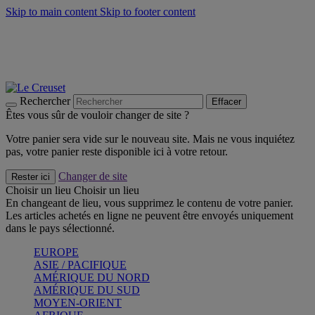
Skip to main content
Skip to footer content
Un set de 2 poignées en silicone offert* avec le code
"CADEAUPOIGNEES"
CRAQUEZ
Découvrez Les indispensables Le Creuset
CRAQUEZ
Découvrez la nouvelle couleur estivale de la gamme Nomade
CRAQUEZ
Rechercher
Effacer
Êtes vous sûr de vouloir changer de site ?
Votre panier sera vide sur le nouveau site. Mais ne vous inquiétez
pas, votre panier reste disponible ici à votre retour.
Changer de site
Rester ici
Choisir un lieu
Choisir un lieu
En changeant de lieu, vous supprimez le contenu de votre panier.
Les articles achetés en ligne ne peuvent être envoyés uniquement
dans le pays sélectionné.
EUROPE
ASIE / PACIFIQUE
AMÉRIQUE DU NORD
AMÉRIQUE DU SUD
MOYEN-ORIENT