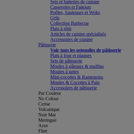
Sets et batteries de cuisine
Casseroles et Faitouts
Poêles, Sauteuses et Woks
Grils
Collection Barbecue
Plats à rôtir
Articles de cuisine spécialisés
Accessoires de cuisine
Pâtisserie
Voir tous les ustensiles de pâtisserie
Plats à four et plaques
Sets de pâtisserie
Moules à gâteaux & muffins
Moules à tartes
Mini-cocottes & Ramequins
Moules & Cocottes à Pain
Accessoires de pâtisserie
Par Couleur
No Colour
Cerise
Volcanique
Noir Mat
Meringue
Azur
Flint