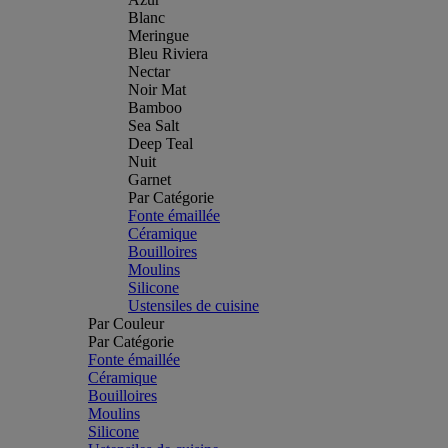
Blanc
Meringue
Bleu Riviera
Nectar
Noir Mat
Bamboo
Sea Salt
Deep Teal
Nuit
Garnet
Par Catégorie
Fonte émaillée
Céramique
Bouilloires
Moulins
Silicone
Ustensiles de cuisine
Par Couleur
Par Catégorie
Fonte émaillée
Céramique
Bouilloires
Moulins
Silicone