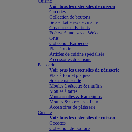
Cuisine
Voir tous les ustensiles de cuisson
Cocottes
Collection de boutons
Sets et batteries de cuisine
Casseroles et Faitouts
Poêles, Sauteuses et Woks
Grils
Collection Barbecue
Plats à rôtir
Articles de cuisine spécialisés
Accessoires de cuisine
Pâtisserie
Voir tous les ustensiles de pâtisserie
Plats à four et plaques
Sets de pâtisserie
Moules à gâteaux & muffins
Moules à tartes
Mini-cocottes & Ramequins
Moules & Cocottes à Pain
Accessoires de pâtisserie
Cuisine
Voir tous les ustensiles de cuisson
Cocottes
Collection de boutons