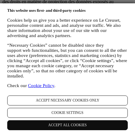
des droits en matière de protection des données exposés au
paragraphe 8 ci-dessous.
This website uses first- and third-party cookies
2. QUI RECUEILLE VOS DONNEES PERSONNELLES ?
Le responsable du traitement des données des services de commerce
Cookies help us give you a better experience on Le Creuset,
électronique offerts par l'intermédiaire du site Web est Le Creuset
personalise content and ads, and analyse our traffic. We also
France SAS, B 502 705 502, 982 rue Olivier Deguise 02230
share information about your use of our site with our
Fresnoy-Le-Grand, France. Si vous acceptez de recevoir des
advertising and analytics partners.
communications commerciales de notre part, vous ferez partie de la
“Necessary Cookies” cannot be disabled since they
base de données des consommateurs du groupe Le Creuset. Celle-ci
support web functionalities, but you can consent to all the other
est gérée, conjointement par Le Creuset France et Le Creuset Group
uses above (preferences, statistics and marketing cookies) by
AG, dont le siège social est situé à Neuhofstrasse 4, 6340 Baar, en
clicking “Accept all cookies”, or click “Cookie settings”, where
Suisse. Son représentant désigné dans l'UE est Le Creuset SL,
you manage each cookie category, or “Accept necessary
numéro de TVA B62153630, dont les bureaux sont situés Paseo de
cookies only”, so that no other category of cookies will be
Gracia 9, 2º - 08007 Barcelone, Espagne. L’accord de responsabilité
installed.
conjointe pourvoit (a) à Le Creuset Group AG la responsabilité de la
stratégie marketing globale et de l’expérience client personnalisée ;
Check our
Cookie Policy
.
(b) aux filiales locales Le Creuset le bénéfice et l’implantation de
cette stratégie, ainsi que la possibilité de développer des initiatives
marketing et communication de manière indépendante ; (c) à toutes
ACCEPT NECESSARY COOKIES ONLY
les parties le devoir de traiter de vos demandes concernant vos droits
sur vos données.
COOKIE SETTINGS
3. POURQUOI RECUEILLONS-NOUS CES DONNEES ?
Nous pouvons traiter vos données aux fins suivantes :
ACCEPT ALL COOKIES
POUR NOUS ACQUITTER DE NOS OBLIGATIONS