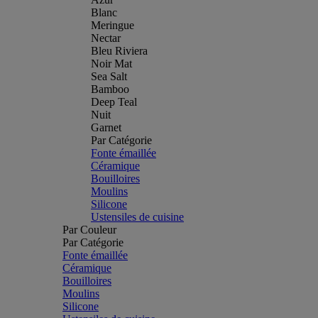
Blanc
Meringue
Nectar
Bleu Riviera
Noir Mat
Sea Salt
Bamboo
Deep Teal
Nuit
Garnet
Par Catégorie
Fonte émaillée
Céramique
Bouilloires
Moulins
Silicone
Ustensiles de cuisine
Par Couleur
Par Catégorie
Fonte émaillée
Céramique
Bouilloires
Moulins
Silicone