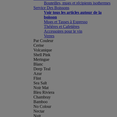
Bouteilles, mugs et récipients isothermes
Service Des Boissons
Voir tous les articles autour de la
boisson
Mugs et Tasses à Espresso
Théières et Cafetières
Accessoires pour le vin
Verres
Par Couleur
Cerise
Volcanique
Shell Pink
Meringue
Blanc
Deep Teal
Azur
Flint
Sea Salt
Noir Mat
Bleu Riviera
Chambray
Bamboo
No Colour
Nectar
Nuit