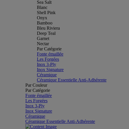
Sea Salt
Blanc
Shell Pink
Onyx
Bamboo
Bleu Riviera
Deep Teal
Garnet
Nectar
Par Catégorie
Fonte émaillée
Les Forgées
Inox 3-Ply
Inox Signature
Céramique
Céramique Essentielle Anti-Adhérente
Par Couleur
Par Catégorie
Fonte émaillée
Les Forgées
Inox 3-Ply
Inox Signature
Céramique
Céramique Essentielle Anti-Adhérente