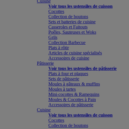
Cuisine
Voir tous les ustensiles de cuisson
Cocottes
Collection de boutons
Sets et batteries de cuisine
Casseroles et Faitouts
Poêles, Sauteuses et Woks
Grils
Collection Barbecue
Plats à rôtir
Articles de cuisine spécialisés
Accessoires de cuisine
Pâtisserie
Voir tous les ustensiles de pâtisserie
Plats à four et plaques
Sets de pâtisserie
Moules à gâteaux & muffins
Moules à tartes
Mini-cocottes & Ramequins
Moules & Cocottes à Pain
Accessoires de pâtisserie
Cuisine
Voir tous les ustensiles de cuisson
Cocottes
Collection de boutons