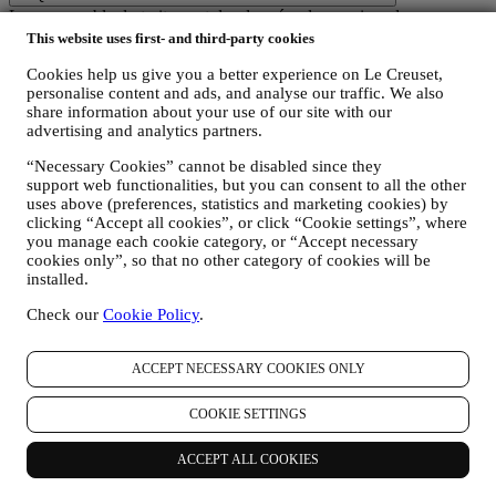
Le responsable du traitement des données des services de commerce
électronique offerts par l'intermédiaire du site Web est Le Creuset
This website uses first- and third-party cookies
France SAS, B 502 705 502, 982 rue Olivier Deguise 02230
Cookies help us give you a better experience on Le Creuset,
Fresnoy-Le-Grand, France. Si vous acceptez de recevoir des
personalise content and ads, and analyse our traffic. We also
communications commerciales de notre part, vous ferez partie de la
share information about your use of our site with our
base de données des consommateurs du groupe Le Creuset. Celle-ci
advertising and analytics partners.
est gérée, conjointement par Le Creuset France et Le Creuset Group
AG, dont le siège social est situé à Neuhofstrasse 4, 6340 Baar, en
“Necessary Cookies” cannot be disabled since they
Suisse. Son représentant désigné dans l'UE est Le Creuset SL,
support web functionalities, but you can consent to all the other
numéro de TVA B62153630, dont les bureaux sont situés Paseo de
uses above (preferences, statistics and marketing cookies) by
Gracia 9, 2º - 08007 Barcelone, Espagne. L’accord de responsabilité
clicking “Accept all cookies”, or click “Cookie settings”, where
conjointe pourvoit (a) à Le Creuset Group AG la responsabilité de la
you manage each cookie category, or “Accept necessary
stratégie marketing globale et de l’expérience client personnalisée ;
cookies only”, so that no other category of cookies will be
(b) aux filiales locales Le Creuset le bénéfice et l’implantation de
installed.
cette stratégie, ainsi que la possibilité de développer des initiatives
marketing et communication de manière indépendante ; (c) à toutes
Check our
Cookie Policy
.
les parties le devoir de traiter de vos demandes concernant vos droits
sur vos données.
ACCEPT NECESSARY COOKIES ONLY
3. POURQUOI RECUEILLONS-NOUS CES DONNEES ?
Nous pouvons traiter vos données aux fins suivantes :
COOKIE SETTINGS
POUR NOUS ACQUITTER DE NOS OBLIGATIONS
LEGALES : Nous pouvons être amenés à traiter certaines
ACCEPT ALL COOKIES
données vous concernant afin de nous acquitter de nos
obligations légales et autres obligations découlant