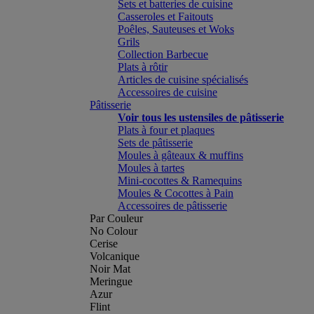
Sets et batteries de cuisine
Casseroles et Faitouts
Poêles, Sauteuses et Woks
Grils
Collection Barbecue
Plats à rôtir
Articles de cuisine spécialisés
Accessoires de cuisine
Pâtisserie
Voir tous les ustensiles de pâtisserie
Plats à four et plaques
Sets de pâtisserie
Moules à gâteaux & muffins
Moules à tartes
Mini-cocottes & Ramequins
Moules & Cocottes à Pain
Accessoires de pâtisserie
Par Couleur
No Colour
Cerise
Volcanique
Noir Mat
Meringue
Azur
Flint