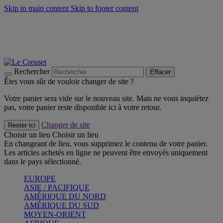
Skip to main content
Skip to footer content
Un set de 2 poignées en silicone offert* avec le code
"CADEAUPOIGNEES"
CRAQUEZ
Découvrez Les indispensables Le Creuset
CRAQUEZ
Découvrez la nouvelle couleur estivale de la gamme Nomade
CRAQUEZ
Rechercher
Effacer
Êtes vous sûr de vouloir changer de site ?
Votre panier sera vide sur le nouveau site. Mais ne vous inquiétez
pas, votre panier reste disponible ici à votre retour.
Changer de site
Rester ici
Choisir un lieu
Choisir un lieu
En changeant de lieu, vous supprimez le contenu de votre panier.
Les articles achetés en ligne ne peuvent être envoyés uniquement
dans le pays sélectionné.
EUROPE
ASIE / PACIFIQUE
AMÉRIQUE DU NORD
AMÉRIQUE DU SUD
MOYEN-ORIENT