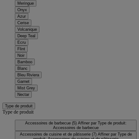
Meringue
Onyx
Azur
Cerise
Volcanique
Deep Teal
Ecru
Flint
Noir
Bamboo
Blanc
Bleu Riviera
Garnet
Mist Grey
Nectar
Type de produit
Type de produit
Accessoires de barbecue
(5)
Affiner par Type de produit:
Accessoires de barbecue
Accessoires de cuisine et de pâtisserie
(7)
Affiner par Type de
produit: Accessoires de cuisine et de pâtisserie