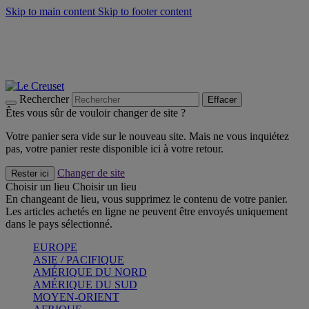
Skip to main content
Skip to footer content
Un set de 2 poignées en silicone offert* avec le code
"CADEAUPOIGNEES"
CRAQUEZ
Découvrez Les indispensables Le Creuset
CRAQUEZ
Découvrez la nouvelle couleur estivale de la gamme Nomade
CRAQUEZ
Rechercher
Effacer
Êtes vous sûr de vouloir changer de site ?
Votre panier sera vide sur le nouveau site. Mais ne vous inquiétez
pas, votre panier reste disponible ici à votre retour.
Changer de site
Rester ici
Choisir un lieu
Choisir un lieu
En changeant de lieu, vous supprimez le contenu de votre panier.
Les articles achetés en ligne ne peuvent être envoyés uniquement
dans le pays sélectionné.
EUROPE
ASIE / PACIFIQUE
AMÉRIQUE DU NORD
AMÉRIQUE DU SUD
MOYEN-ORIENT