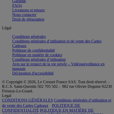
Garantie
FAQs
Livraisons et retours
Nous contacter
Droit de rétractation
Légal
Conditions générales
Conditions générales d’utilisation et de vente des Cartes
Cadeaux
Politique de confidentialité
Politique en matière de cookies
Conditions générales d’utilisation
Avis sur le respect de la vie privée – Vidéosurveillance en
magasin
Déclaration d'accessibilité
© Copyright © 2026, Le Creuset France SAS. Tout droit réservé. -
R.C.S. Saint-Quentin 502 705 502 - 982 rue Olivier Deguise 02230
Fresnoy-Le-Grand.
Legal
CONDITIONS GÉNÉRALES
Conditions générales d’utilisation et
de vente des Cartes Cadeaux
POLITIQUE DE
CONFIDENTIALITÉ
POLITIQUE EN MATIÈRE DE