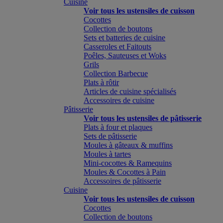
Cuisine
Voir tous les ustensiles de cuisson
Cocottes
Collection de boutons
Sets et batteries de cuisine
Casseroles et Faitouts
Poêles, Sauteuses et Woks
Grils
Collection Barbecue
Plats à rôtir
Articles de cuisine spécialisés
Accessoires de cuisine
Pâtisserie
Voir tous les ustensiles de pâtisserie
Plats à four et plaques
Sets de pâtisserie
Moules à gâteaux & muffins
Moules à tartes
Mini-cocottes & Ramequins
Moules & Cocottes à Pain
Accessoires de pâtisserie
Cuisine
Voir tous les ustensiles de cuisson
Cocottes
Collection de boutons