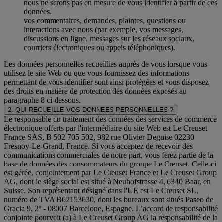
nous ne serons pas en mesure de vous identifier à partir de ces
données.
vos commentaires, demandes, plaintes, questions ou
interactions avec nous (par exemple, vos messages,
discussions en ligne, messages sur les réseaux sociaux,
courriers électroniques ou appels téléphoniques).
Les données personnelles recueillies auprès de vous lorsque vous
utilisez le site Web ou que vous fournissez des informations
permettant de vous identifier sont ainsi protégées et vous disposez
des droits en matière de protection des données exposés au
paragraphe 8 ci-dessous.
2. QUI RECUEILLE VOS DONNEES PERSONNELLES ?
Le responsable du traitement des données des services de commerce
électronique offerts par l'intermédiaire du site Web est Le Creuset
France SAS, B 502 705 502, 982 rue Olivier Deguise 02230
Fresnoy-Le-Grand, France. Si vous acceptez de recevoir des
communications commerciales de notre part, vous ferez partie de la
base de données des consommateurs du groupe Le Creuset. Celle-ci
est gérée, conjointement par Le Creuset France et Le Creuset Group
AG, dont le siège social est situé à Neuhofstrasse 4, 6340 Baar, en
Suisse. Son représentant désigné dans l'UE est Le Creuset SL,
numéro de TVA B62153630, dont les bureaux sont situés Paseo de
Gracia 9, 2º - 08007 Barcelone, Espagne. L’accord de responsabilité
conjointe pourvoit (a) à Le Creuset Group AG la responsabilité de la