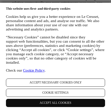
relation contractuelle que nous entretenons avec vous, vos
achats de produits sur le site Web et en boutique Le Creuset,
This website uses first- and third-party cookies
votre utilisation du site Web, tout recours ultérieur au service
après-vente, ou votre participation à des concours. Nous
Cookies help us give you a better experience on Le Creuset,
pouvons être amenés à traiter certaines données vous
personalise content and ads, and analyse our traffic. We also
concernant à des fins administratives liées à la relation
share information about your use of our site with our
advertising and analytics partners.
contractuelle que nous entretenons avec vous, y compris la
comptabilité, la facturation et l’audit, la vérification des cartes
“Necessary Cookies” cannot be disabled since they
de paiement, la détection des fraudes, la sécurité, la sûreté,
support web functionalities, but you can consent to all the other
l’essai des systèmes, la maintenance, l’analyse statistique, etc.
uses above (preferences, statistics and marketing cookies) by
Occasionnellement, il se peut que nous ayons besoin de vous
clicking “Accept all cookies”, or click “Cookie settings”, where
contacter pour des raisons administratives ou opérationnelles.
you manage each cookie category, or “Accept necessary
Par exemple, pour vous envoyer la confirmation de votre
cookies only”, so that no other category of cookies will be
achat. Nous utiliserons également vos données pour répondre
installed.
aux demandes que vous nous envoyez par l’intermédiaire de
notre site Web ou d’autres canaux. Cette activité de traitement
Check our
Cookie Policy
.
se fonde sur l’exécution contractuelle de nos services de
commerce en ligne. Nous pouvons traiter vos données en
ACCEPT NECESSARY COOKIES ONLY
fonction de notre intérêt légitime (dûment équilibré avec vos
droits et libertés) pour vous envoyer des e-mails de suivi dans
le cas où vous auriez ajouté des articles dans votre panier sans
COOKIE SETTINGS
finaliser votre achat en ligne. Si vous ne finalisez pas l'achat
dans un certain délai, aucune autre communication de suivi ne
ACCEPT ALL COOKIES
sera envoyée.
POUR VOUS INFORMER AU SUJET DES