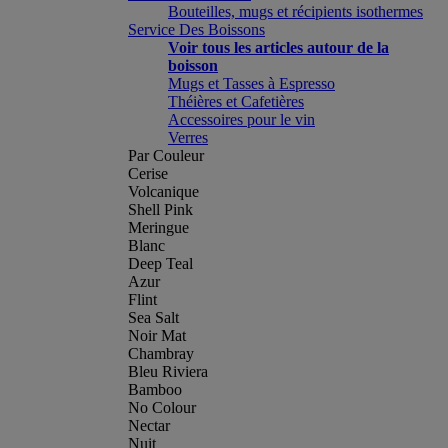
Bouteilles, mugs et récipients isothermes
Service Des Boissons
Voir tous les articles autour de la
boisson
Mugs et Tasses à Espresso
Théières et Cafetières
Accessoires pour le vin
Verres
Par Couleur
Cerise
Volcanique
Shell Pink
Meringue
Blanc
Deep Teal
Azur
Flint
Sea Salt
Noir Mat
Chambray
Bleu Riviera
Bamboo
No Colour
Nectar
Nuit