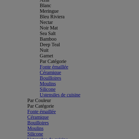
Blanc
Meringue
Bleu Riviera
Nectar
Noir Mat
Sea Salt
Bamboo
Deep Teal
Nuit
Garnet
Par Catégorie
Fonte émaillée
Céramique
Bouilloires
Moulins
Silicone
Ustensiles de cuisine
Par Couleur
Par Catégorie
Fonte émaillée
Céramique
Bouilloires
Moulins
Silicone