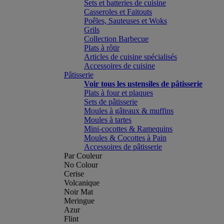
Sets et batteries de cuisine
Casseroles et Faitouts
Poêles, Sauteuses et Woks
Grils
Collection Barbecue
Plats à rôtir
Articles de cuisine spécialisés
Accessoires de cuisine
Pâtisserie
Voir tous les ustensiles de pâtisserie
Plats à four et plaques
Sets de pâtisserie
Moules à gâteaux & muffins
Moules à tartes
Mini-cocottes & Ramequins
Moules & Cocottes à Pain
Accessoires de pâtisserie
Par Couleur
No Colour
Cerise
Volcanique
Noir Mat
Meringue
Azur
Flint