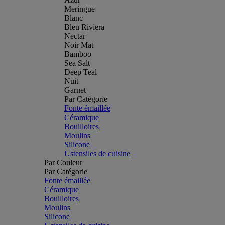
Meringue
Blanc
Bleu Riviera
Nectar
Noir Mat
Bamboo
Sea Salt
Deep Teal
Nuit
Garnet
Par Catégorie
Fonte émaillée
Céramique
Bouilloires
Moulins
Silicone
Ustensiles de cuisine
Par Couleur
Par Catégorie
Fonte émaillée
Céramique
Bouilloires
Moulins
Silicone