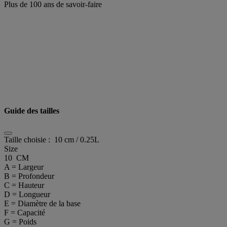
Plus de 100 ans de savoir-faire
Guide des tailles
Taille choisie :
10 cm / 0.25L
Size
10 CM
A = Largeur
B = Profondeur
C = Hauteur
D = Longueur
E = Diamètre de la base
F = Capacité
G = Poids