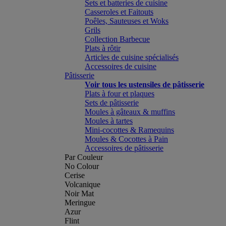
Sets et batteries de cuisine
Casseroles et Faitouts
Poêles, Sauteuses et Woks
Grils
Collection Barbecue
Plats à rôtir
Articles de cuisine spécialisés
Accessoires de cuisine
Pâtisserie
Voir tous les ustensiles de pâtisserie
Plats à four et plaques
Sets de pâtisserie
Moules à gâteaux & muffins
Moules à tartes
Mini-cocottes & Ramequins
Moules & Cocottes à Pain
Accessoires de pâtisserie
Par Couleur
No Colour
Cerise
Volcanique
Noir Mat
Meringue
Azur
Flint