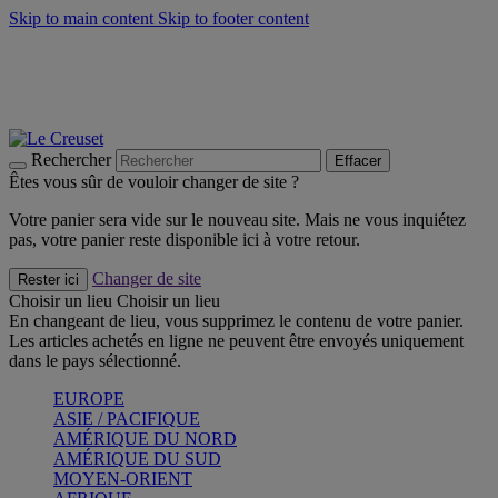
Skip to main content
Skip to footer content
Un set de 2 poignées en silicone offert* avec le code
"CADEAUPOIGNEES"
CRAQUEZ
Découvrez Les indispensables Le Creuset
CRAQUEZ
Découvrez la nouvelle couleur estivale de la gamme Nomade
CRAQUEZ
Rechercher
Effacer
Êtes vous sûr de vouloir changer de site ?
Votre panier sera vide sur le nouveau site. Mais ne vous inquiétez
pas, votre panier reste disponible ici à votre retour.
Changer de site
Rester ici
Choisir un lieu
Choisir un lieu
En changeant de lieu, vous supprimez le contenu de votre panier.
Les articles achetés en ligne ne peuvent être envoyés uniquement
dans le pays sélectionné.
EUROPE
ASIE / PACIFIQUE
AMÉRIQUE DU NORD
AMÉRIQUE DU SUD
MOYEN-ORIENT