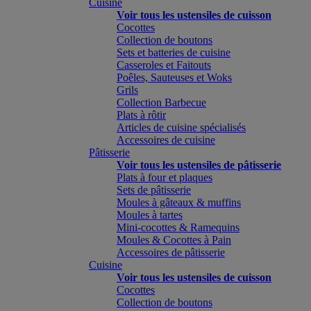
Cuisine
Voir tous les ustensiles de cuisson
Cocottes
Collection de boutons
Sets et batteries de cuisine
Casseroles et Faitouts
Poêles, Sauteuses et Woks
Grils
Collection Barbecue
Plats à rôtir
Articles de cuisine spécialisés
Accessoires de cuisine
Pâtisserie
Voir tous les ustensiles de pâtisserie
Plats à four et plaques
Sets de pâtisserie
Moules à gâteaux & muffins
Moules à tartes
Mini-cocottes & Ramequins
Moules & Cocottes à Pain
Accessoires de pâtisserie
Cuisine
Voir tous les ustensiles de cuisson
Cocottes
Collection de boutons