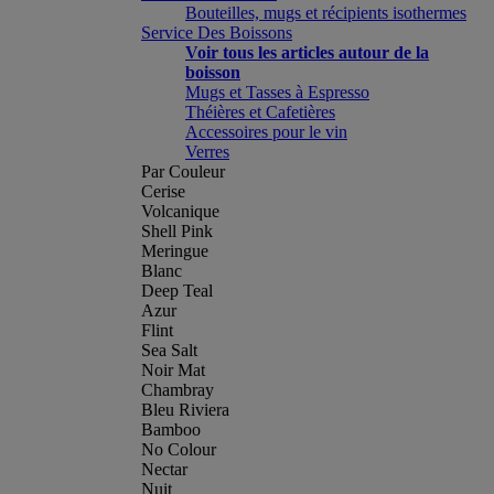
Bouteilles, mugs et récipients isothermes
Service Des Boissons
Voir tous les articles autour de la
boisson
Mugs et Tasses à Espresso
Théières et Cafetières
Accessoires pour le vin
Verres
Par Couleur
Cerise
Volcanique
Shell Pink
Meringue
Blanc
Deep Teal
Azur
Flint
Sea Salt
Noir Mat
Chambray
Bleu Riviera
Bamboo
No Colour
Nectar
Nuit