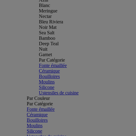
Blanc
Meringue
Nectar
Bleu Riviera
Noir Mat
Sea Salt
Bamboo
Deep Teal
Nuit
Garnet
Par Catégorie
Fonte émaillée
Céramique
Bouilloires
Moulins
Silicone
Ustensiles de cuisine
Par Couleur
Par Catégorie
Fonte émaillée
Céramique
Bouilloires
Moulins
Silicone