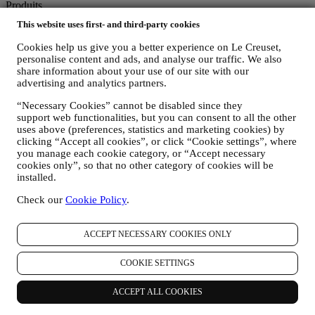
Produits
This website uses first- and third-party cookies
Cuisine & Pâtisserie
Service de table
Cookies help us give you a better experience on Le Creuset,
Les indispensables de la Cuisine
personalise content and ads, and analyse our traffic. We also
Cadeaux
share information about your use of our site with our
advertising and analytics partners.
Découvrir
“Necessary Cookies” cannot be disabled since they
Recettes
support web functionalities, but you can consent to all the other
Nos Histoires
uses above (preferences, statistics and marketing cookies) by
Services
clicking “Accept all cookies”, or click “Cookie settings”, where
Concours
you manage each cookie category, or “Accept necessary
Carte Cadeau
cookies only”, so that no other category of cookies will be
installed.
À propos de Le Creuset
Check our
Cookie Policy
.
Notre Héritage
Notre Savoir-faire
ACCEPT NECESSARY COOKIES ONLY
Carrières
Trouver une Boutique Signature
COOKIE SETTINGS
Nos Engagements
ACCEPT ALL COOKIES
Index de l’égalité femmes / hommes