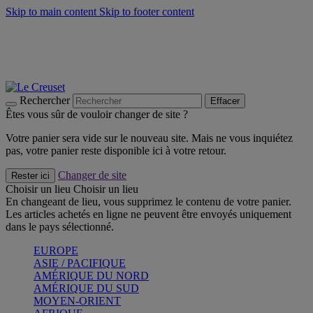
Skip to main content
Skip to footer content
Un set de 2 poignées en silicone offert* avec le code
"CADEAUPOIGNEES"
CRAQUEZ
Découvrez Les indispensables Le Creuset
CRAQUEZ
Découvrez la nouvelle couleur estivale de la gamme Nomade
CRAQUEZ
Rechercher
Effacer
Êtes vous sûr de vouloir changer de site ?
Votre panier sera vide sur le nouveau site. Mais ne vous inquiétez
pas, votre panier reste disponible ici à votre retour.
Changer de site
Rester ici
Choisir un lieu
Choisir un lieu
En changeant de lieu, vous supprimez le contenu de votre panier.
Les articles achetés en ligne ne peuvent être envoyés uniquement
dans le pays sélectionné.
EUROPE
ASIE / PACIFIQUE
AMÉRIQUE DU NORD
AMÉRIQUE DU SUD
MOYEN-ORIENT