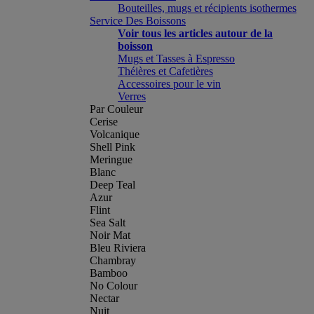
Bouteilles, mugs et récipients isothermes
Service Des Boissons
Voir tous les articles autour de la
boisson
Mugs et Tasses à Espresso
Théières et Cafetières
Accessoires pour le vin
Verres
Par Couleur
Cerise
Volcanique
Shell Pink
Meringue
Blanc
Deep Teal
Azur
Flint
Sea Salt
Noir Mat
Bleu Riviera
Chambray
Bamboo
No Colour
Nectar
Nuit