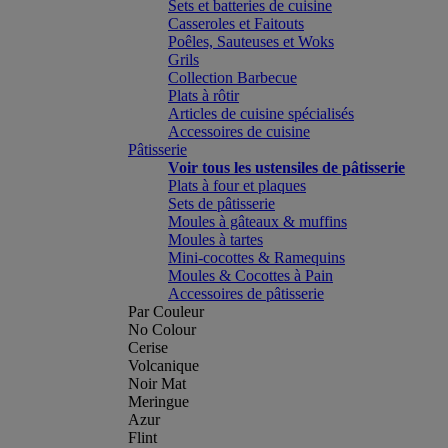
Sets et batteries de cuisine
Casseroles et Faitouts
Poêles, Sauteuses et Woks
Grils
Collection Barbecue
Plats à rôtir
Articles de cuisine spécialisés
Accessoires de cuisine
Pâtisserie
Voir tous les ustensiles de pâtisserie
Plats à four et plaques
Sets de pâtisserie
Moules à gâteaux & muffins
Moules à tartes
Mini-cocottes & Ramequins
Moules & Cocottes à Pain
Accessoires de pâtisserie
Par Couleur
No Colour
Cerise
Volcanique
Noir Mat
Meringue
Azur
Flint