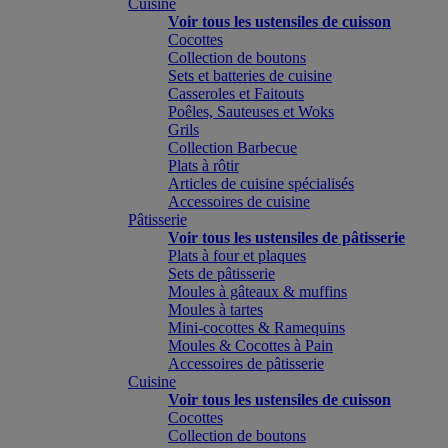
Cuisine
Voir tous les ustensiles de cuisson
Cocottes
Collection de boutons
Sets et batteries de cuisine
Casseroles et Faitouts
Poêles, Sauteuses et Woks
Grils
Collection Barbecue
Plats à rôtir
Articles de cuisine spécialisés
Accessoires de cuisine
Pâtisserie
Voir tous les ustensiles de pâtisserie
Plats à four et plaques
Sets de pâtisserie
Moules à gâteaux & muffins
Moules à tartes
Mini-cocottes & Ramequins
Moules & Cocottes à Pain
Accessoires de pâtisserie
Cuisine
Voir tous les ustensiles de cuisson
Cocottes
Collection de boutons