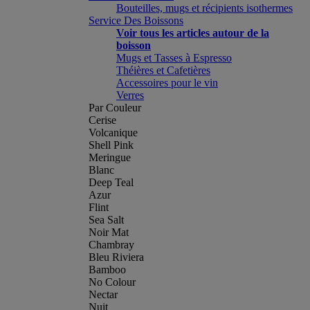
Bouteilles, mugs et récipients isothermes
Service Des Boissons
Voir tous les articles autour de la
boisson
Mugs et Tasses à Espresso
Théières et Cafetières
Accessoires pour le vin
Verres
Par Couleur
Cerise
Volcanique
Shell Pink
Meringue
Blanc
Deep Teal
Azur
Flint
Sea Salt
Noir Mat
Chambray
Bleu Riviera
Bamboo
No Colour
Nectar
Nuit