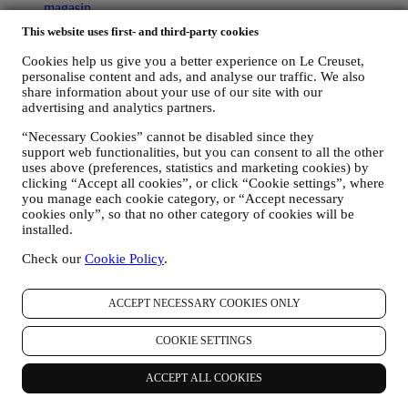
magasin
Déclaration d'accessibilité
This website uses first- and third-party cookies
© Copyright © 2026, Le Creuset France SAS. Tout droit réservé. -
Cookies help us give you a better experience on Le Creuset,
R.C.S. Saint-Quentin 502 705 502 - 982 rue Olivier Deguise 02230
personalise content and ads, and analyse our traffic. We also
Fresnoy-Le-Grand.
share information about your use of our site with our
Legal
advertising and analytics partners.
CONDITIONS GÉNÉRALES
Conditions générales d’utilisation et
“Necessary Cookies” cannot be disabled since they
de vente des Cartes Cadeaux
POLITIQUE DE
support web functionalities, but you can consent to all the other
CONFIDENTIALITÉ
POLITIQUE EN MATIÈRE DE
uses above (preferences, statistics and marketing cookies) by
COOKIES
CONDITIONS GÉNÉRALES D’UTILISATION
clicking “Accept all cookies”, or click “Cookie settings”, where
INDEX DE L'ÉGALITÉ FEMMES / HOMMES
you manage each cookie category, or “Accept necessary
cookies only”, so that no other category of cookies will be
Politique de confidentialité
installed.
Avis Intégral de Protection des Données de Le Creuset
Check our
Cookie Policy
.
La politique de confidentialité ci-dessous s'applique aux
consommateurs. Si vous êtes un partenaire commercial, veuillez
consulter la politique de confidentialité B2B
ici
.
ACCEPT NECESSARY COOKIES ONLY
Nous nous engageons à respecter votre vie privée et à protéger vos
données personnelles. Nous vous dirons toujours comment et
COOKIE SETTINGS
pourquoi nous utilisons vos données.
La sécurité relative aux achats en ligne est notre priorité
ACCEPT ALL COOKIES
Vos données personnelles sont conservées en toute sécurité et en
toute confidentialité, conformément à la législation européenne sur la