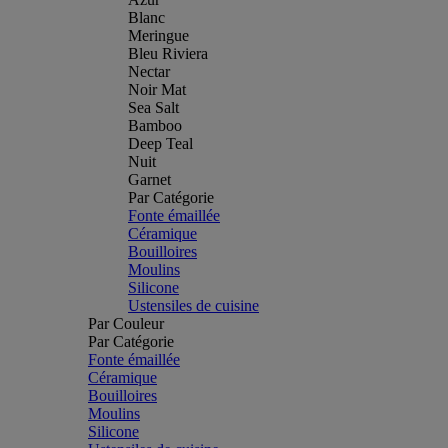
Blanc
Meringue
Bleu Riviera
Nectar
Noir Mat
Sea Salt
Bamboo
Deep Teal
Nuit
Garnet
Par Catégorie
Fonte émaillée
Céramique
Bouilloires
Moulins
Silicone
Ustensiles de cuisine
Par Couleur
Par Catégorie
Fonte émaillée
Céramique
Bouilloires
Moulins
Silicone