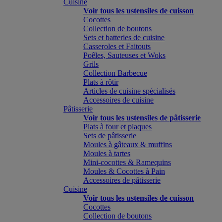
Cuisine
Voir tous les ustensiles de cuisson
Cocottes
Collection de boutons
Sets et batteries de cuisine
Casseroles et Faitouts
Poêles, Sauteuses et Woks
Grils
Collection Barbecue
Plats à rôtir
Articles de cuisine spécialisés
Accessoires de cuisine
Pâtisserie
Voir tous les ustensiles de pâtisserie
Plats à four et plaques
Sets de pâtisserie
Moules à gâteaux & muffins
Moules à tartes
Mini-cocottes & Ramequins
Moules & Cocottes à Pain
Accessoires de pâtisserie
Cuisine
Voir tous les ustensiles de cuisson
Cocottes
Collection de boutons