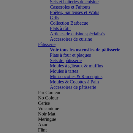
Sets et batteries de cuisine
Casseroles et Faitouts
Poêles, Sauteuses et Woks
Grils
Collection Barbecue
Plats à rôtir
Articles de cuisine spécialisés
Accessoires de cuisine
Pâtisserie
Voir tous les ustensiles de pâtisserie
Plats à four et plaques
Sets de pâtisserie
Moules à gâteaux & muffins
Moules à tartes
Mini-cocottes & Ramequins
Moules & Cocottes à Pain
Accessoires de pâtisserie
Par Couleur
No Colour
Cerise
Volcanique
Noir Mat
Meringue
Azur
Flint