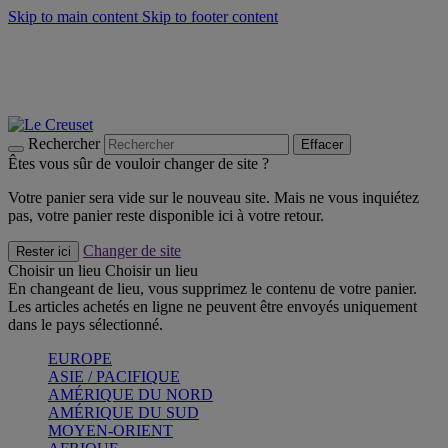
Skip to main content
Skip to footer content
Un set de 2 poignées en silicone offert* avec le code
"CADEAUPOIGNEES"
CRAQUEZ
Découvrez Les indispensables Le Creuset
CRAQUEZ
Découvrez la nouvelle couleur estivale de la gamme Nomade
CRAQUEZ
Rechercher
Effacer
Êtes vous sûr de vouloir changer de site ?
Votre panier sera vide sur le nouveau site. Mais ne vous inquiétez
pas, votre panier reste disponible ici à votre retour.
Changer de site
Rester ici
Choisir un lieu
Choisir un lieu
En changeant de lieu, vous supprimez le contenu de votre panier.
Les articles achetés en ligne ne peuvent être envoyés uniquement
dans le pays sélectionné.
EUROPE
ASIE / PACIFIQUE
AMÉRIQUE DU NORD
AMÉRIQUE DU SUD
MOYEN-ORIENT