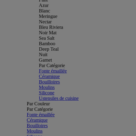
Azur
Blanc
Meringue
Nectar
Bleu Riviera
Noir Mat
Sea Salt
Bamboo
Deep Teal
Nuit
Garnet
Par Catégorie
Fonte émaillée
Céramique
Bouilloires
Moulins
Silicone
Ustensiles de cuisine
Par Couleur
Par Catégorie
Fonte émaillée
Céramique
Bouilloires
Moulins