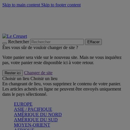
Skip to main content
Skip to footer content
Un set de 2 poignées en silicone offert* avec le code
"CADEAUPOIGNEES"
CRAQUEZ
Découvrez Les indispensables Le Creuset
CRAQUEZ
Découvrez la nouvelle couleur estivale de la gamme Nomade
CRAQUEZ
Rechercher
Effacer
Êtes vous sûr de vouloir changer de site ?
Votre panier sera vide sur le nouveau site. Mais ne vous inquiétez
pas, votre panier reste disponible ici à votre retour.
Changer de site
Rester ici
Choisir un lieu
Choisir un lieu
En changeant de lieu, vous supprimez le contenu de votre panier.
Les articles achetés en ligne ne peuvent être envoyés uniquement
dans le pays sélectionné.
EUROPE
ASIE / PACIFIQUE
AMÉRIQUE DU NORD
AMÉRIQUE DU SUD
MOYEN-ORIENT