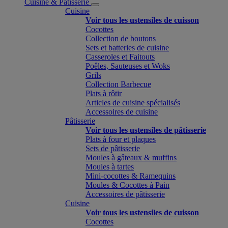
Cuisine & Pâtisserie
Cuisine
Voir tous les ustensiles de cuisson
Cocottes
Collection de boutons
Sets et batteries de cuisine
Casseroles et Faitouts
Poêles, Sauteuses et Woks
Grils
Collection Barbecue
Plats à rôtir
Articles de cuisine spécialisés
Accessoires de cuisine
Pâtisserie
Voir tous les ustensiles de pâtisserie
Plats à four et plaques
Sets de pâtisserie
Moules à gâteaux & muffins
Moules à tartes
Mini-cocottes & Ramequins
Moules & Cocottes à Pain
Accessoires de pâtisserie
Cuisine
Voir tous les ustensiles de cuisson
Cocottes