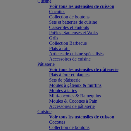
Cuisine
Voir tous les ustensiles de cuisson
Cocottes
Collection de boutons
Sets et batteries de cuisine
Casseroles et Faitouts
Poêles, Sauteuses et Woks
Grils
Collection Barbecue
Plats à rôtir
Articles de cuisine spécialisés
Accessoires de cuisine
Pâtisserie
Voir tous les ustensiles de pâtisserie
Plats à four et plaques
Sets de pâtisserie
Moules à gâteaux & muffins
Moules à tartes
Mini-cocottes & Ramequins
Moules & Cocottes à Pain
Accessoires de pâtisserie
Cuisine
Voir tous les ustensiles de cuisson
Cocottes
Collection de boutons