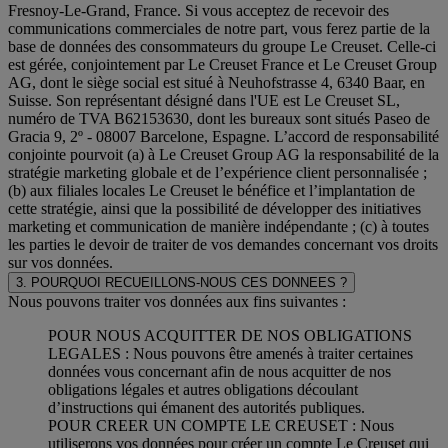
Fresnoy-Le-Grand, France. Si vous acceptez de recevoir des
communications commerciales de notre part, vous ferez partie de la
base de données des consommateurs du groupe Le Creuset. Celle-ci
est gérée, conjointement par Le Creuset France et Le Creuset Group
AG, dont le siège social est situé à Neuhofstrasse 4, 6340 Baar, en
Suisse. Son représentant désigné dans l'UE est Le Creuset SL,
numéro de TVA B62153630, dont les bureaux sont situés Paseo de
Gracia 9, 2º - 08007 Barcelone, Espagne. L’accord de responsabilité
conjointe pourvoit (a) à Le Creuset Group AG la responsabilité de la
stratégie marketing globale et de l’expérience client personnalisée ;
(b) aux filiales locales Le Creuset le bénéfice et l’implantation de
cette stratégie, ainsi que la possibilité de développer des initiatives
marketing et communication de manière indépendante ; (c) à toutes
les parties le devoir de traiter de vos demandes concernant vos droits
sur vos données.
3. POURQUOI RECUEILLONS-NOUS CES DONNEES ?
Nous pouvons traiter vos données aux fins suivantes :
POUR NOUS ACQUITTER DE NOS OBLIGATIONS
LEGALES : Nous pouvons être amenés à traiter certaines
données vous concernant afin de nous acquitter de nos
obligations légales et autres obligations découlant
d’instructions qui émanent des autorités publiques.
POUR CREER UN COMPTE LE CREUSET : Nous
utiliserons vos données pour créer un compte Le Creuset qui