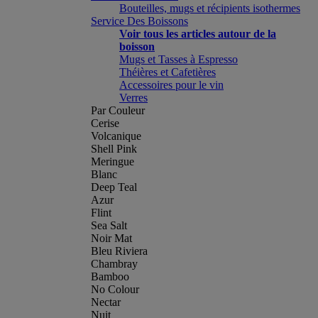
Bouteilles, mugs et récipients isothermes
Service Des Boissons
Voir tous les articles autour de la
boisson
Mugs et Tasses à Espresso
Théières et Cafetières
Accessoires pour le vin
Verres
Par Couleur
Cerise
Volcanique
Shell Pink
Meringue
Blanc
Deep Teal
Azur
Flint
Sea Salt
Noir Mat
Bleu Riviera
Chambray
Bamboo
No Colour
Nectar
Nuit