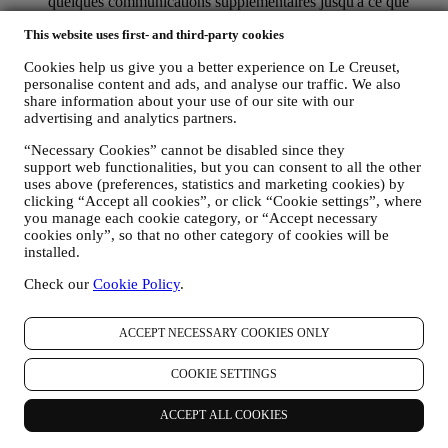
quelques communications supplémentaires jusqu'à ce que
votre désinscription soit complètement traitée.
Veuillez
This website uses first- and third-party cookies
garder à l’esprit que nous ne transmettons pas et ne
vendons pas vos coordonnées et autres données
Cookies help us give you a better experience on Le Creuset,
personnelles à d’autres sociétés à des fins marketing.
personalise content and ads, and analyse our traffic. We also
RE-CIBLAGE / ADAPTATION DE NOS OFFRES ET
share information about your use of our site with our
AMELIORATION DE L’EXPERIENCE CLIENT : Nous
advertising and analytics partners.
souhaitons utiliser vos données pour adapter nos services et
offres selon vos besoins et préférences afin de vous offrir une
“Necessary Cookies” cannot be disabled since they
expérience client personnalisée. À cette fin, nous analyserons
support web functionalities, but you can consent to all the other
vos habitudes ou vos intérêts, par exemple en lien avec les
uses above (preferences, statistics and marketing cookies) by
produits les plus consultés, vos interactions avec nous sur les
clicking “Accept all cookies”, or click “Cookie settings”, where
réseaux sociaux, les pages de notre site Web que vous
you manage each cookie category, or “Accept necessary
consultez, le contenu de nos offres que vous lisez, etc. Nous
cookies only”, so that no other category of cookies will be
installed.
procéderons à cette analyse principalement en ayant recours à
des cookies et technologies similaires (incluant les pixels de
Check our
Cookie Policy
.
suivi des e-mails) et également grâce à vos données et à vos
préférences collectées lors de votre abonnement à nos
communications marketing personnalisées. Nous utiliserons
ACCEPT NECESSARY COOKIES ONLY
ces informations pour gérer nos publicités sur d’autres sites,
accorder l’accès à un contenu particulier, adapter le contenu
COOKIE SETTINGS
ou les offres que vous voyez sur le site Web ou, si vous avez
consenti à vous abonner à nos communications marketing,
pour vous envoyer des communications pertinentes qui
ACCEPT ALL COOKIES
pourraient vous intéresser / des messages que nous croyons