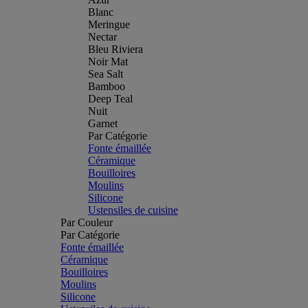
Blanc
Meringue
Nectar
Bleu Riviera
Noir Mat
Sea Salt
Bamboo
Deep Teal
Nuit
Garnet
Par Catégorie
Fonte émaillée
Céramique
Bouilloires
Moulins
Silicone
Ustensiles de cuisine
Par Couleur
Par Catégorie
Fonte émaillée
Céramique
Bouilloires
Moulins
Silicone