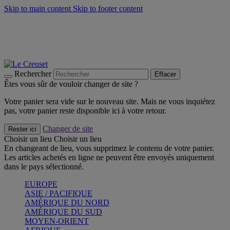
Skip to main content
Skip to footer content
Un set de 2 poignées en silicone offert* avec le code
"CADEAUPOIGNEES"
CRAQUEZ
Découvrez Les indispensables Le Creuset
CRAQUEZ
Découvrez la nouvelle couleur estivale de la gamme Nomade
CRAQUEZ
Rechercher
Effacer
Êtes vous sûr de vouloir changer de site ?
Votre panier sera vide sur le nouveau site. Mais ne vous inquiétez
pas, votre panier reste disponible ici à votre retour.
Changer de site
Rester ici
Choisir un lieu
Choisir un lieu
En changeant de lieu, vous supprimez le contenu de votre panier.
Les articles achetés en ligne ne peuvent être envoyés uniquement
dans le pays sélectionné.
EUROPE
ASIE / PACIFIQUE
AMÉRIQUE DU NORD
AMÉRIQUE DU SUD
MOYEN-ORIENT