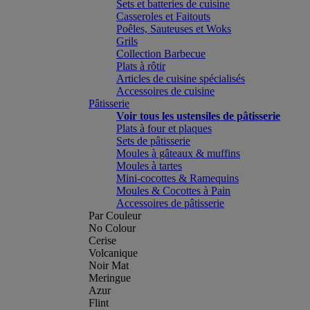
Sets et batteries de cuisine
Casseroles et Faitouts
Poêles, Sauteuses et Woks
Grils
Collection Barbecue
Plats à rôtir
Articles de cuisine spécialisés
Accessoires de cuisine
Pâtisserie
Voir tous les ustensiles de pâtisserie
Plats à four et plaques
Sets de pâtisserie
Moules à gâteaux & muffins
Moules à tartes
Mini-cocottes & Ramequins
Moules & Cocottes à Pain
Accessoires de pâtisserie
Par Couleur
No Colour
Cerise
Volcanique
Noir Mat
Meringue
Azur
Flint