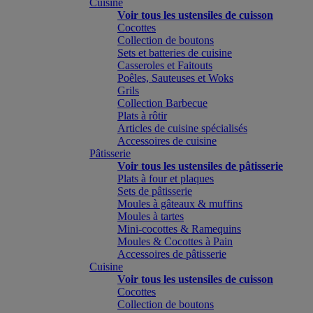
Cuisine
Voir tous les ustensiles de cuisson
Cocottes
Collection de boutons
Sets et batteries de cuisine
Casseroles et Faitouts
Poêles, Sauteuses et Woks
Grils
Collection Barbecue
Plats à rôtir
Articles de cuisine spécialisés
Accessoires de cuisine
Pâtisserie
Voir tous les ustensiles de pâtisserie
Plats à four et plaques
Sets de pâtisserie
Moules à gâteaux & muffins
Moules à tartes
Mini-cocottes & Ramequins
Moules & Cocottes à Pain
Accessoires de pâtisserie
Cuisine
Voir tous les ustensiles de cuisson
Cocottes
Collection de boutons