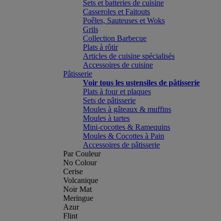
Sets et batteries de cuisine
Casseroles et Faitouts
Poêles, Sauteuses et Woks
Grils
Collection Barbecue
Plats à rôtir
Articles de cuisine spécialisés
Accessoires de cuisine
Pâtisserie
Voir tous les ustensiles de pâtisserie
Plats à four et plaques
Sets de pâtisserie
Moules à gâteaux & muffins
Moules à tartes
Mini-cocottes & Ramequins
Moules & Cocottes à Pain
Accessoires de pâtisserie
Par Couleur
No Colour
Cerise
Volcanique
Noir Mat
Meringue
Azur
Flint