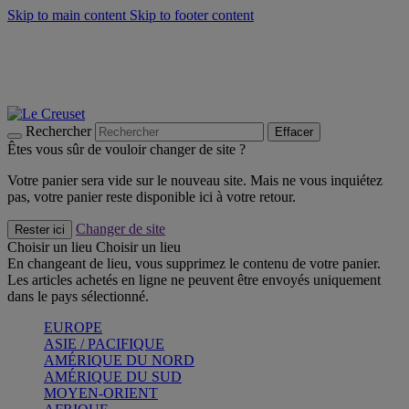
Skip to main content
Skip to footer content
Un set de 2 poignées en silicone offert* avec le code
"CADEAUPOIGNEES"
CRAQUEZ
Découvrez Les indispensables Le Creuset
CRAQUEZ
Découvrez la nouvelle couleur estivale de la gamme Nomade
CRAQUEZ
Rechercher
Effacer
Êtes vous sûr de vouloir changer de site ?
Votre panier sera vide sur le nouveau site. Mais ne vous inquiétez
pas, votre panier reste disponible ici à votre retour.
Changer de site
Rester ici
Choisir un lieu
Choisir un lieu
En changeant de lieu, vous supprimez le contenu de votre panier.
Les articles achetés en ligne ne peuvent être envoyés uniquement
dans le pays sélectionné.
EUROPE
ASIE / PACIFIQUE
AMÉRIQUE DU NORD
AMÉRIQUE DU SUD
MOYEN-ORIENT