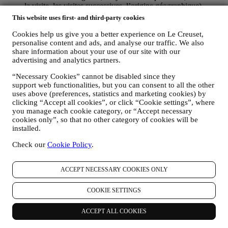
la visite, les visites successives, l’origine géographique),
recueillies pendant vos visites sur le site Web (que vous soyez
This website uses first- and third-party cookies
un utilisateur enregistré ou non), en ayant recours à des
journaux ou des technologies de suivi telles que les « cookies
Cookies help us give you a better experience on Le Creuset,
» ou autre technologie (incluant les pixels de suivi des e-
personalise content and ads, and analyse our traffic. We also
mails) (pour plus d’informations sur la collecte de données par
share information about your use of our site with our
advertising and analytics partners.
le biais de cookies, veuillez consulter notre
Politique en
matière de cookies
, pour améliorer nos services et publicités,
“Necessary Cookies” cannot be disabled since they
ou pour notre analyse statistique. Dans la plupart des cas,
support web functionalities, but you can consent to all the other
nous ne serons pas en mesure de vous identifier à partir de ces
uses above (preferences, statistics and marketing cookies) by
données.
clicking “Accept all cookies”, or click “Cookie settings”, where
vos commentaires, demandes, plaintes, questions ou
you manage each cookie category, or “Accept necessary
interactions avec nous (par exemple, vos messages,
cookies only”, so that no other category of cookies will be
discussions en ligne, messages sur les réseaux sociaux,
installed.
courriers électroniques ou appels téléphoniques).
Check our
Cookie Policy
.
Les données personnelles recueillies auprès de vous lorsque vous
utilisez le site Web ou que vous fournissez des informations
permettant de vous identifier sont ainsi protégées et vous disposez
ACCEPT NECESSARY COOKIES ONLY
des droits en matière de protection des données exposés au
paragraphe 8 ci-dessous.
COOKIE SETTINGS
2. QUI RECUEILLE VOS DONNEES PERSONNELLES ?
Le responsable du traitement des données des services de commerce
ACCEPT ALL COOKIES
électronique offerts par l'intermédiaire du site Web est Le Creuset
France SAS, B 502 705 502, 982 rue Olivier Deguise 02230