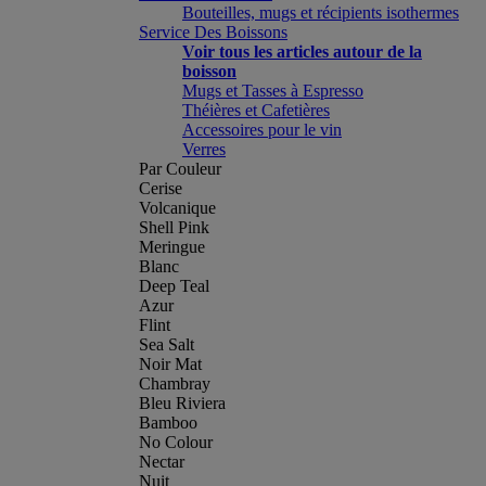
Bouteilles, mugs et récipients isothermes
Service Des Boissons
Voir tous les articles autour de la
boisson
Mugs et Tasses à Espresso
Théières et Cafetières
Accessoires pour le vin
Verres
Par Couleur
Cerise
Volcanique
Shell Pink
Meringue
Blanc
Deep Teal
Azur
Flint
Sea Salt
Noir Mat
Chambray
Bleu Riviera
Bamboo
No Colour
Nectar
Nuit