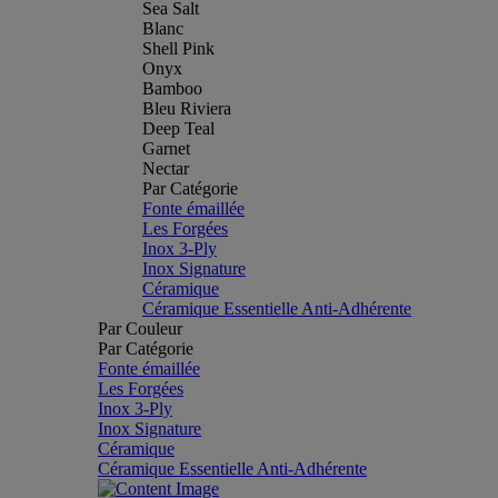
Sea Salt
Blanc
Shell Pink
Onyx
Bamboo
Bleu Riviera
Deep Teal
Garnet
Nectar
Par Catégorie
Fonte émaillée
Les Forgées
Inox 3-Ply
Inox Signature
Céramique
Céramique Essentielle Anti-Adhérente
Par Couleur
Par Catégorie
Fonte émaillée
Les Forgées
Inox 3-Ply
Inox Signature
Céramique
Céramique Essentielle Anti-Adhérente