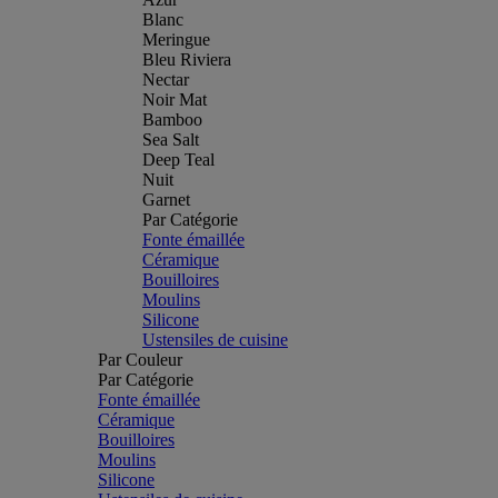
Blanc
Meringue
Bleu Riviera
Nectar
Noir Mat
Bamboo
Sea Salt
Deep Teal
Nuit
Garnet
Par Catégorie
Fonte émaillée
Céramique
Bouilloires
Moulins
Silicone
Ustensiles de cuisine
Par Couleur
Par Catégorie
Fonte émaillée
Céramique
Bouilloires
Moulins
Silicone