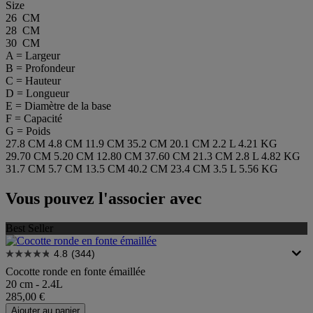
Size
26 CM
28 CM
30 CM
A = Largeur
B = Profondeur
C = Hauteur
D = Longueur
E = Diamètre de la base
F = Capacité
G = Poids
27.8 CM
4.8 CM
11.9 CM
35.2 CM
20.1 CM
2.2 L
4.21 KG
29.70 CM
5.20 CM
12.80 CM
37.60 CM
21.3 CM
2.8 L
4.82 KG
31.7 CM
5.7 CM
13.5 CM
40.2 CM
23.4 CM
3.5 L
5.56 KG
Vous pouvez l'associer avec
Best Seller
4.8
(344)
Cocotte ronde en fonte émaillée
20 cm - 2.4L
285,00 €
Ajouter au panier