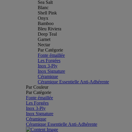
Sea Salt
Blanc
Shell Pink
Onyx
Bamboo
Bleu Riviera
Deep Teal
Garnet
Nectar
Par Catégorie
Fonte émaillée
Les Forgées
Inox 3-Ply
Inox Signature
Céramique
Céramique Essentielle Anti-Adhérente
Par Couleur
Par Catégorie
Fonte émaillée
Les Forgées
Inox 3-Ply
Inox Signature
Céramique
Céramique Essentielle Anti-Adhérente