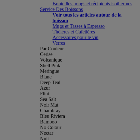
Bouteilles, mugs et récipients isothermes
Service Des Boissons
Voir tous les articles autour de la
boisson
Mugs et Tasses à Espresso
Théières et Cafetières
Accessoires pour le vin
Verres
Par Couleur
Cerise
Volcanique
Shell Pink
Meringue
Blanc
Deep Teal
Azur
Flint
Sea Salt
Noir Mat
Chambray
Bleu Riviera
Bamboo
No Colour
Nectar
Nuit