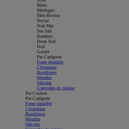
Blanc
Meringue
Bleu Riviera
Nectar
Noir Mat
Sea Salt
Bamboo
Deep Teal
Nuit
Garnet
Par Catégorie
Fonte émaillée
Céramique
Bouilloires
Moulins
Silicone
Ustensiles de cuisine
Par Couleur
Par Catégorie
Fonte émaillée
Céramique
Bouilloires
Moulins
Silicone