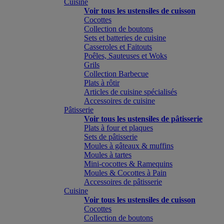
Cuisine
Voir tous les ustensiles de cuisson
Cocottes
Collection de boutons
Sets et batteries de cuisine
Casseroles et Faitouts
Poêles, Sauteuses et Woks
Grils
Collection Barbecue
Plats à rôtir
Articles de cuisine spécialisés
Accessoires de cuisine
Pâtisserie
Voir tous les ustensiles de pâtisserie
Plats à four et plaques
Sets de pâtisserie
Moules à gâteaux & muffins
Moules à tartes
Mini-cocottes & Ramequins
Moules & Cocottes à Pain
Accessoires de pâtisserie
Cuisine
Voir tous les ustensiles de cuisson
Cocottes
Collection de boutons