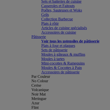
Sets et batteries de cuisine
Casseroles et Faitouts
Poêles, Sauteuses et Woks
Grils
Collection Barbecue
Plats à rôtir
Articles de cuisine spécialisés
Accessoires de cuisine
Pâtisserie
Voir tous les ustensiles de pâtisserie
Plats à four et plaques
Sets de pâtisserie
Moules à gâteaux & muffins
Moules à tartes
Mini-cocottes & Ramequins
Moules & Cocottes à Pain
Accessoires de pâtisserie
Par Couleur
No Colour
Cerise
Volcanique
Noir Mat
Meringue
Azur
Flint