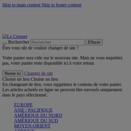
Skip to main content
Skip to footer content
Un set de 2 poignées en silicone offert* avec le code
"CADEAUPOIGNEES"
CRAQUEZ
Découvrez Les indispensables Le Creuset
CRAQUEZ
Découvrez la nouvelle couleur estivale de la gamme Nomade
CRAQUEZ
Rechercher
Effacer
Êtes vous sûr de vouloir changer de site ?
Votre panier sera vide sur le nouveau site. Mais ne vous inquiétez
pas, votre panier reste disponible ici à votre retour.
Changer de site
Rester ici
Choisir un lieu
Choisir un lieu
En changeant de lieu, vous supprimez le contenu de votre panier.
Les articles achetés en ligne ne peuvent être envoyés uniquement
dans le pays sélectionné.
EUROPE
ASIE / PACIFIQUE
AMÉRIQUE DU NORD
AMÉRIQUE DU SUD
MOYEN-ORIENT