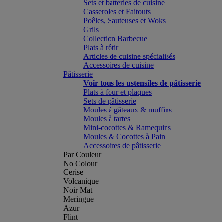
Sets et batteries de cuisine
Casseroles et Faitouts
Poêles, Sauteuses et Woks
Grils
Collection Barbecue
Plats à rôtir
Articles de cuisine spécialisés
Accessoires de cuisine
Pâtisserie
Voir tous les ustensiles de pâtisserie
Plats à four et plaques
Sets de pâtisserie
Moules à gâteaux & muffins
Moules à tartes
Mini-cocottes & Ramequins
Moules & Cocottes à Pain
Accessoires de pâtisserie
Par Couleur
No Colour
Cerise
Volcanique
Noir Mat
Meringue
Azur
Flint