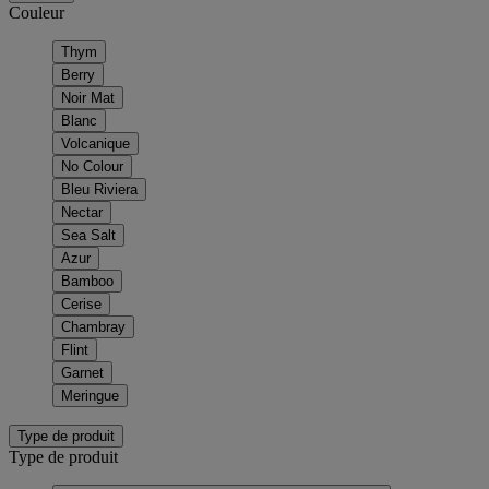
Couleur
Thym
Berry
Noir Mat
Blanc
Volcanique
No Colour
Bleu Riviera
Nectar
Sea Salt
Azur
Bamboo
Cerise
Chambray
Flint
Garnet
Meringue
Type de produit
Type de produit