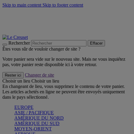
Skip to main content
Skip to footer content
Un set de 2 poignées en silicone offert* avec le code
"CADEAUPOIGNEES"
CRAQUEZ
Découvrez Les indispensables Le Creuset
CRAQUEZ
Découvrez la nouvelle couleur estivale de la gamme Nomade
CRAQUEZ
Rechercher
Effacer
Êtes vous sûr de vouloir changer de site ?
Votre panier sera vide sur le nouveau site. Mais ne vous inquiétez
pas, votre panier reste disponible ici à votre retour.
Changer de site
Rester ici
Choisir un lieu
Choisir un lieu
En changeant de lieu, vous supprimez le contenu de votre panier.
Les articles achetés en ligne ne peuvent être envoyés uniquement
dans le pays sélectionné.
EUROPE
ASIE / PACIFIQUE
AMÉRIQUE DU NORD
AMÉRIQUE DU SUD
MOYEN-ORIENT