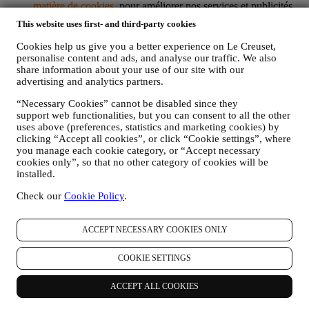
matière de cookies
, pour améliorer nos services et publicités,
ou pour notre analyse statistique. Dans la plupart des cas,
This website uses first- and third-party cookies
nous ne serons pas en mesure de vous identifier à partir de ces
données.
Cookies help us give you a better experience on Le Creuset,
vos commentaires, demandes, plaintes, questions ou
personalise content and ads, and analyse our traffic. We also
interactions avec nous (par exemple, vos messages,
share information about your use of our site with our
discussions en ligne, messages sur les réseaux sociaux,
advertising and analytics partners.
courriers électroniques ou appels téléphoniques).
“Necessary Cookies” cannot be disabled since they
support web functionalities, but you can consent to all the other
Les données personnelles recueillies auprès de vous lorsque vous
uses above (preferences, statistics and marketing cookies) by
utilisez le site Web ou que vous fournissez des informations
clicking “Accept all cookies”, or click “Cookie settings”, where
permettant de vous identifier sont ainsi protégées et vous disposez
you manage each cookie category, or “Accept necessary
des droits en matière de protection des données exposés au
cookies only”, so that no other category of cookies will be
paragraphe 8 ci-dessous.
installed.
2. QUI RECUEILLE VOS DONNEES PERSONNELLES ?
Le responsable du traitement des données des services de commerce
Check our
Cookie Policy
.
électronique offerts par l'intermédiaire du site Web est Le Creuset
France SAS, B 502 705 502, 982 rue Olivier Deguise 02230
Fresnoy-Le-Grand, France. Si vous acceptez de recevoir des
ACCEPT NECESSARY COOKIES ONLY
communications commerciales de notre part, vous ferez partie de la
base de données des consommateurs du groupe Le Creuset. Celle-ci
COOKIE SETTINGS
est gérée, conjointement par Le Creuset France et Le Creuset Group
AG, dont le siège social est situé à Neuhofstrasse 4, 6340 Baar, en
ACCEPT ALL COOKIES
Suisse. Son représentant désigné dans l'UE est Le Creuset SL,
numéro de TVA B62153630, dont les bureaux sont situés Paseo de