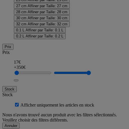
27 cm
Affiner par Taille: 27 cm
28 cm
Affiner par Taille: 28 cm
30 cm
Affiner par Taille: 30 cm
32 cm
Affiner par Taille: 32 cm
0.1 L
Affiner par Taille: 0.1 L
0.2 L
Affiner par Taille: 0.2 L
Prix
Prix
17€
+350€
Stock
Stock
Afficher uniquement les articles en stock
Nous n'avons trouvé aucun produit avec les filtres sélectionnés.
Veuillez choisir des filtres différents.
Annuler