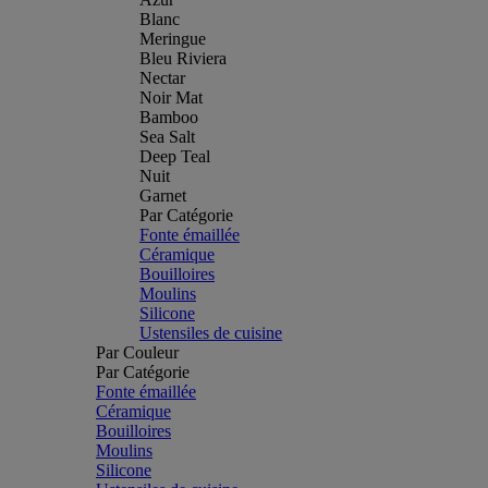
Blanc
Meringue
Bleu Riviera
Nectar
Noir Mat
Bamboo
Sea Salt
Deep Teal
Nuit
Garnet
Par Catégorie
Fonte émaillée
Céramique
Bouilloires
Moulins
Silicone
Ustensiles de cuisine
Par Couleur
Par Catégorie
Fonte émaillée
Céramique
Bouilloires
Moulins
Silicone