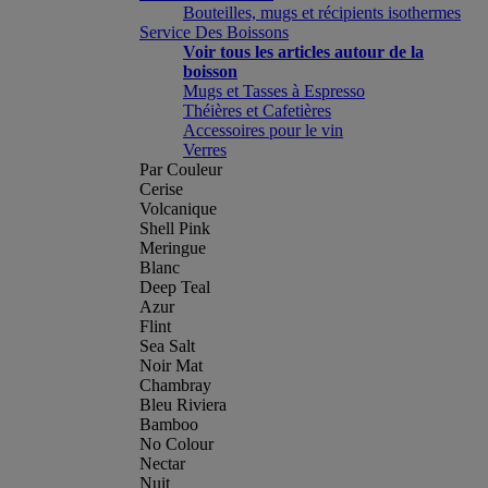
Bouteilles, mugs et récipients isothermes
Service Des Boissons
Voir tous les articles autour de la
boisson
Mugs et Tasses à Espresso
Théières et Cafetières
Accessoires pour le vin
Verres
Par Couleur
Cerise
Volcanique
Shell Pink
Meringue
Blanc
Deep Teal
Azur
Flint
Sea Salt
Noir Mat
Chambray
Bleu Riviera
Bamboo
No Colour
Nectar
Nuit