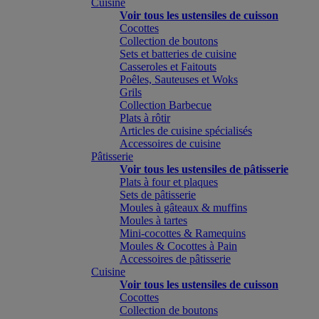
Cuisine
Voir tous les ustensiles de cuisson
Cocottes
Collection de boutons
Sets et batteries de cuisine
Casseroles et Faitouts
Poêles, Sauteuses et Woks
Grils
Collection Barbecue
Plats à rôtir
Articles de cuisine spécialisés
Accessoires de cuisine
Pâtisserie
Voir tous les ustensiles de pâtisserie
Plats à four et plaques
Sets de pâtisserie
Moules à gâteaux & muffins
Moules à tartes
Mini-cocottes & Ramequins
Moules & Cocottes à Pain
Accessoires de pâtisserie
Cuisine
Voir tous les ustensiles de cuisson
Cocottes
Collection de boutons