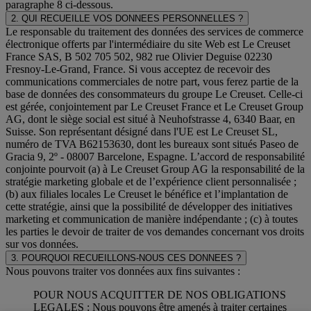
paragraphe 8 ci-dessous.
2. QUI RECUEILLE VOS DONNEES PERSONNELLES ?
Le responsable du traitement des données des services de commerce
électronique offerts par l'intermédiaire du site Web est Le Creuset
France SAS, B 502 705 502, 982 rue Olivier Deguise 02230
Fresnoy-Le-Grand, France. Si vous acceptez de recevoir des
communications commerciales de notre part, vous ferez partie de la
base de données des consommateurs du groupe Le Creuset. Celle-ci
est gérée, conjointement par Le Creuset France et Le Creuset Group
AG, dont le siège social est situé à Neuhofstrasse 4, 6340 Baar, en
Suisse. Son représentant désigné dans l'UE est Le Creuset SL,
numéro de TVA B62153630, dont les bureaux sont situés Paseo de
Gracia 9, 2º - 08007 Barcelone, Espagne. L’accord de responsabilité
conjointe pourvoit (a) à Le Creuset Group AG la responsabilité de la
stratégie marketing globale et de l’expérience client personnalisée ;
(b) aux filiales locales Le Creuset le bénéfice et l’implantation de
cette stratégie, ainsi que la possibilité de développer des initiatives
marketing et communication de manière indépendante ; (c) à toutes
les parties le devoir de traiter de vos demandes concernant vos droits
sur vos données.
3. POURQUOI RECUEILLONS-NOUS CES DONNEES ?
Nous pouvons traiter vos données aux fins suivantes :
POUR NOUS ACQUITTER DE NOS OBLIGATIONS
LEGALES : Nous pouvons être amenés à traiter certaines