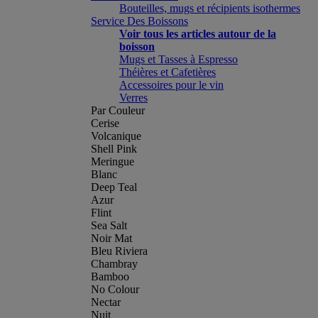
Bouteilles, mugs et récipients isothermes
Service Des Boissons
Voir tous les articles autour de la
boisson
Mugs et Tasses à Espresso
Théières et Cafetières
Accessoires pour le vin
Verres
Par Couleur
Cerise
Volcanique
Shell Pink
Meringue
Blanc
Deep Teal
Azur
Flint
Sea Salt
Noir Mat
Bleu Riviera
Chambray
Bamboo
No Colour
Nectar
Nuit