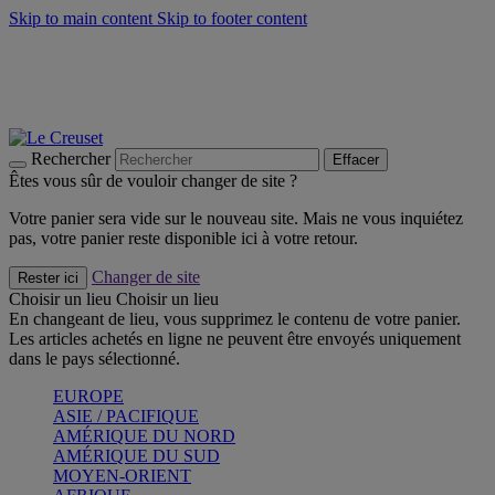
Skip to main content
Skip to footer content
Un set de 2 poignées en silicone offert* avec le code
"CADEAUPOIGNEES"
CRAQUEZ
Découvrez Les indispensables Le Creuset
CRAQUEZ
Découvrez la nouvelle couleur estivale de la gamme Nomade
CRAQUEZ
Rechercher
Effacer
Êtes vous sûr de vouloir changer de site ?
Votre panier sera vide sur le nouveau site. Mais ne vous inquiétez
pas, votre panier reste disponible ici à votre retour.
Changer de site
Rester ici
Choisir un lieu
Choisir un lieu
En changeant de lieu, vous supprimez le contenu de votre panier.
Les articles achetés en ligne ne peuvent être envoyés uniquement
dans le pays sélectionné.
EUROPE
ASIE / PACIFIQUE
AMÉRIQUE DU NORD
AMÉRIQUE DU SUD
MOYEN-ORIENT