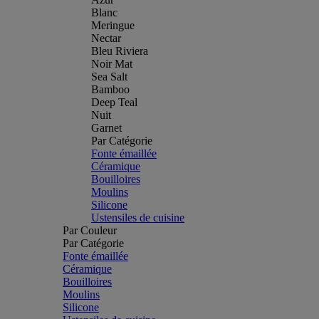
Blanc
Meringue
Nectar
Bleu Riviera
Noir Mat
Sea Salt
Bamboo
Deep Teal
Nuit
Garnet
Par Catégorie
Fonte émaillée
Céramique
Bouilloires
Moulins
Silicone
Ustensiles de cuisine
Par Couleur
Par Catégorie
Fonte émaillée
Céramique
Bouilloires
Moulins
Silicone