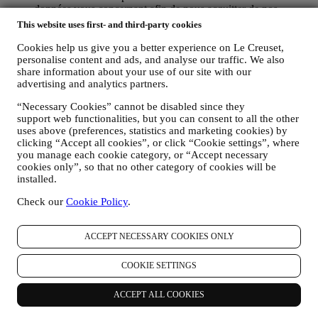
données vous concernant afin de nous acquitter de nos
obligations légales et autres obligations découlant
This website uses first- and third-party cookies
d’instructions qui émanent des autorités publiques.
POUR CREER UN COMPTE LE CREUSET : Nous
Cookies help us give you a better experience on Le Creuset,
utiliserons vos données pour créer un compte Le Creuset qui
personalise content and ads, and analyse our traffic. We also
share information about your use of our site with our
vous donnera accès à un ensemble d’avantages réservés aux
advertising and analytics partners.
utilisateurs enregistrés, afin de vous permettre de mieux
profiter de nos services, tels que le paiement accéléré,
“Necessary Cookies” cannot be disabled since they
l’enregistrement de plusieurs adresses d’expédition et la
support web functionalities, but you can consent to all the other
consultation et le suivi des commandes. Cette activité de
uses above (preferences, statistics and marketing cookies) by
traitement se fonde sur l’exécution contractuelle de ce service.
clicking “Accept all cookies”, or click “Cookie settings”, where
POUR GERER VOS COMMANDES ET VOUS
you manage each cookie category, or “Accept necessary
FOURNIR NOS PRODUITS, SERVICES ET
cookies only”, so that no other category of cookies will be
ASSISTANCE : Nous utiliserons vos données pour gérer la
installed.
relation contractuelle que nous entretenons avec vous, vos
achats de produits sur le site Web et en boutique Le Creuset,
Check our
Cookie Policy
.
votre utilisation du site Web, tout recours ultérieur au service
après-vente, ou votre participation à des concours. Nous
ACCEPT NECESSARY COOKIES ONLY
pouvons être amenés à traiter certaines données vous
concernant à des fins administratives liées à la relation
contractuelle que nous entretenons avec vous, y compris la
COOKIE SETTINGS
comptabilité, la facturation et l’audit, la vérification des cartes
de paiement, la détection des fraudes, la sécurité, la sûreté,
ACCEPT ALL COOKIES
l’essai des systèmes, la maintenance, l’analyse statistique, etc.
Occasionnellement, il se peut que nous ayons besoin de vous