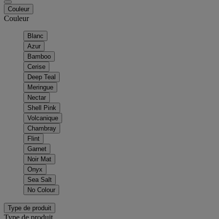
Couleur
Couleur
Blanc
Azur
Bamboo
Cerise
Deep Teal
Meringue
Nectar
Shell Pink
Volcanique
Chambray
Flint
Garnet
Noir Mat
Onyx
Sea Salt
No Colour
Type de produit
Type de produit