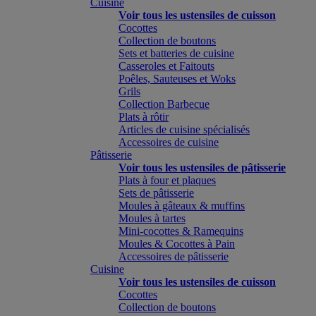
Cuisine
Voir tous les ustensiles de cuisson
Cocottes
Collection de boutons
Sets et batteries de cuisine
Casseroles et Faitouts
Poêles, Sauteuses et Woks
Grils
Collection Barbecue
Plats à rôtir
Articles de cuisine spécialisés
Accessoires de cuisine
Pâtisserie
Voir tous les ustensiles de pâtisserie
Plats à four et plaques
Sets de pâtisserie
Moules à gâteaux & muffins
Moules à tartes
Mini-cocottes & Ramequins
Moules & Cocottes à Pain
Accessoires de pâtisserie
Cuisine
Voir tous les ustensiles de cuisson
Cocottes
Collection de boutons