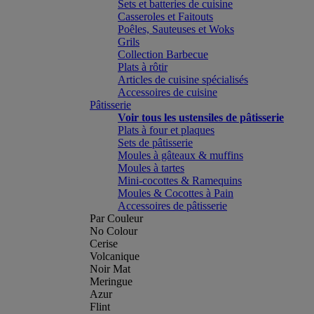
Sets et batteries de cuisine
Casseroles et Faitouts
Poêles, Sauteuses et Woks
Grils
Collection Barbecue
Plats à rôtir
Articles de cuisine spécialisés
Accessoires de cuisine
Pâtisserie
Voir tous les ustensiles de pâtisserie
Plats à four et plaques
Sets de pâtisserie
Moules à gâteaux & muffins
Moules à tartes
Mini-cocottes & Ramequins
Moules & Cocottes à Pain
Accessoires de pâtisserie
Par Couleur
No Colour
Cerise
Volcanique
Noir Mat
Meringue
Azur
Flint