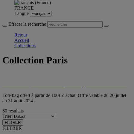
FRANCE
Langue
Effacer la recherche
Retour
Accueil
Collections
Collection Paris
Découvrez les offres de la collection :
mini-cocottes
| rafraîchisseurs
| moulins
| bouteilles isothermes
Tote bag offert à partir de 100€ d'achat. Offre valable du 20 juillet
au 31 août 2024.
60 résultats
Trier
FILTRER
FILTRER