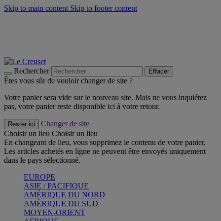
Skip to main content
Skip to footer content
Un set de 2 poignées en silicone offert* avec le code
"CADEAUPOIGNEES"
CRAQUEZ
Découvrez Les indispensables Le Creuset
CRAQUEZ
Découvrez la nouvelle couleur estivale de la gamme Nomade
CRAQUEZ
Rechercher
Effacer
Êtes vous sûr de vouloir changer de site ?
Votre panier sera vide sur le nouveau site. Mais ne vous inquiétez
pas, votre panier reste disponible ici à votre retour.
Changer de site
Rester ici
Choisir un lieu
Choisir un lieu
En changeant de lieu, vous supprimez le contenu de votre panier.
Les articles achetés en ligne ne peuvent être envoyés uniquement
dans le pays sélectionné.
EUROPE
ASIE / PACIFIQUE
AMÉRIQUE DU NORD
AMÉRIQUE DU SUD
MOYEN-ORIENT