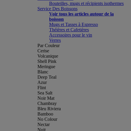
Bouteilles, mugs et récipients isothermes
Service Des Boissons
Voir tous les articles autour de la
boisson
Mugs et Tasses à Espresso
Théières et Cafetières
Accessoires pour le vin
Verres
Par Couleur
Cerise
Volcanique
Shell Pink
Meringue
Blanc
Deep Teal
Azur
Flint
Sea Salt
Noir Mat
Chambray
Bleu Riviera
Bamboo
No Colour
Nectar
Nuit