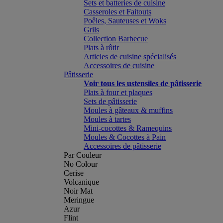
Sets et batteries de cuisine
Casseroles et Faitouts
Poêles, Sauteuses et Woks
Grils
Collection Barbecue
Plats à rôtir
Articles de cuisine spécialisés
Accessoires de cuisine
Pâtisserie
Voir tous les ustensiles de pâtisserie
Plats à four et plaques
Sets de pâtisserie
Moules à gâteaux & muffins
Moules à tartes
Mini-cocottes & Ramequins
Moules & Cocottes à Pain
Accessoires de pâtisserie
Par Couleur
No Colour
Cerise
Volcanique
Noir Mat
Meringue
Azur
Flint