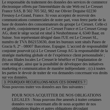
Le responsable du traitement des données des services de commerce
électronique offerts par l'intermédiaire du site Web est Le Creuset
France SAS, B 502 705 502, 982 rue Olivier Deguise 02230
Fresnoy-Le-Grand, France. Si vous acceptez de recevoir des
communications commerciales de notre part, vous ferez partie de la
base de données des consommateurs du groupe Le Creuset. Celle-ci
est gérée, conjointement par Le Creuset France et Le Creuset Group
AG, dont le siège social est situé à Neuhofstrasse 4, 6340 Baar, en
Suisse. Son représentant désigné dans l'UE est Le Creuset SL,
numéro de TVA B62153630, dont les bureaux sont situés Paseo de
Gracia 9, 2º - 08007 Barcelone, Espagne. L’accord de responsabilité
conjointe pourvoit (a) à Le Creuset Group AG la responsabilité de la
stratégie marketing globale et de l’expérience client personnalisée ;
(b) aux filiales locales Le Creuset le bénéfice et l’implantation de
cette stratégie, ainsi que la possibilité de développer des initiatives
marketing et communication de manière indépendante ; (c) à toutes
les parties le devoir de traiter de vos demandes concernant vos droits
sur vos données.
3. POURQUOI RECUEILLONS-NOUS CES DONNEES ?
Nous pouvons traiter vos données aux fins suivantes :
POUR NOUS ACQUITTER DE NOS OBLIGATIONS
LEGALES : Nous pouvons être amenés à traiter certaines
données vous concernant afin de nous acquitter de nos
obligations légales et autres obligations découlant