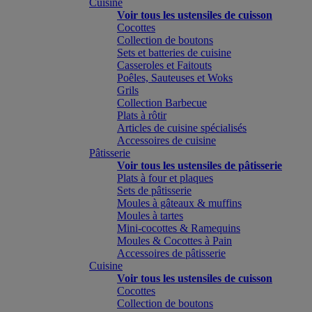
Cuisine
Voir tous les ustensiles de cuisson
Cocottes
Collection de boutons
Sets et batteries de cuisine
Casseroles et Faitouts
Poêles, Sauteuses et Woks
Grils
Collection Barbecue
Plats à rôtir
Articles de cuisine spécialisés
Accessoires de cuisine
Pâtisserie
Voir tous les ustensiles de pâtisserie
Plats à four et plaques
Sets de pâtisserie
Moules à gâteaux & muffins
Moules à tartes
Mini-cocottes & Ramequins
Moules & Cocottes à Pain
Accessoires de pâtisserie
Cuisine
Voir tous les ustensiles de cuisson
Cocottes
Collection de boutons