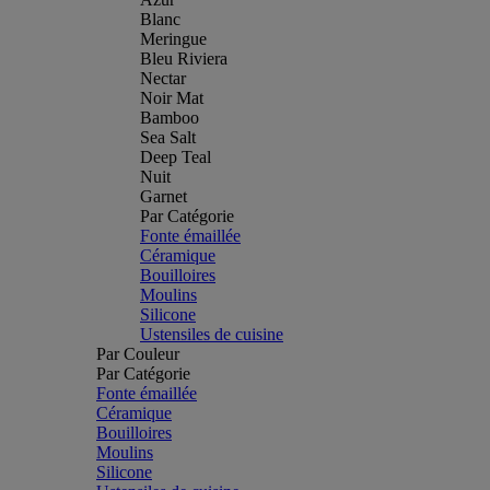
Blanc
Meringue
Bleu Riviera
Nectar
Noir Mat
Bamboo
Sea Salt
Deep Teal
Nuit
Garnet
Par Catégorie
Fonte émaillée
Céramique
Bouilloires
Moulins
Silicone
Ustensiles de cuisine
Par Couleur
Par Catégorie
Fonte émaillée
Céramique
Bouilloires
Moulins
Silicone