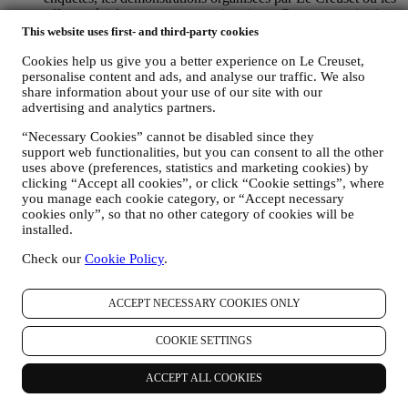
offres spéciales que vous pourriez aimer. Ces communications
peuvent être sélectionnées ou personnalisées en fonction des
This website uses first- and third-party cookies
informations que nous détenons sur vous, comme votre lieu
Cookies help us give you a better experience on Le Creuset,
de résidence ou votre historique d'achat, ou vos préférences
personalise content and ads, and analyse our traffic. We also
en lien avec nos produits. L’utilisation de vos données nous
share information about your use of our site with our
permettra de mieux comprendre vos intérêts. Nous pourrons
advertising and analytics partners.
ainsi personnaliser nos messages pour les rendre plus
pertinents et intéressants. Il n’y aura pas d’autres effets. Nous
“Necessary Cookies” cannot be disabled since they
recueillons également des statistiques concernant l’ouverture
support web functionalities, but you can consent to all the other
des courriers électroniques et les clics en utilisant les
uses above (preferences, statistics and marketing cookies) by
technologies standard du secteur (incluant les pixels de suivi
clicking “Accept all cookies”, or click “Cookie settings”, where
des e-mails) pour nous permettre de contrôler notre bulletin
you manage each cookie category, or “Accept necessary
d’information. Ce traitement se fonde sur le consentement que
cookies only”, so that no other category of cookies will be
vous nous avez donné pour recevoir des communications
installed.
commerciales personnalisées. Le consentement peut être
Check our
Cookie Policy
.
exprimé lors de la collecte des données personnelles en
cochant la case appropriée.
Désabonnement
: Vous pouvez cesser de recevoir nos
ACCEPT NECESSARY COOKIES ONLY
communications marketing à tout moment, gratuitement, en
utilisant les méthodes indiquées dans chaque communication
COOKIE SETTINGS
(par exemple, pour vous désinscrire de la newsletter, vous
pouvez cliquer sur le lien de désinscription figurant au bas de
chaque e-mail). En tout état de cause, si vous souhaitez mettre
ACCEPT ALL COOKIES
fin à l'une de nos activités marketing, veuillez nous envoyer
un courrier électronique à l'adresse privacy@lecreuset.com.