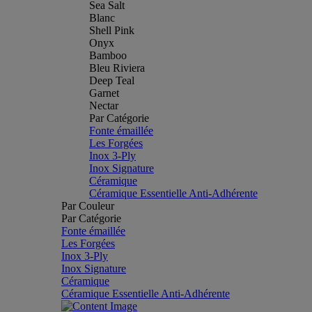
Sea Salt
Blanc
Shell Pink
Onyx
Bamboo
Bleu Riviera
Deep Teal
Garnet
Nectar
Par Catégorie
Fonte émaillée
Les Forgées
Inox 3-Ply
Inox Signature
Céramique
Céramique Essentielle Anti-Adhérente
Par Couleur
Par Catégorie
Fonte émaillée
Les Forgées
Inox 3-Ply
Inox Signature
Céramique
Céramique Essentielle Anti-Adhérente