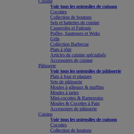
Cuisine
Voir tous les ustensiles de cuisson
Cocottes
Collection de boutons
Sets et batteries de cuisine
Casseroles et Faitouts
Poêles, Sauteuses et Woks
Grils
Collection Barbecue
Plats à rôtir
Articles de cuisine spécialisés
Accessoires de cuisine
Pâtisserie
Voir tous les ustensiles de pâtisserie
Plats à four et plaques
Sets de pâtisserie
Moules à gâteaux & muffins
Moules à tartes
Mini-cocottes & Ramequins
Moules & Cocottes à Pain
Accessoires de pâtisserie
Cuisine
Voir tous les ustensiles de cuisson
Cocottes
Collection de boutons