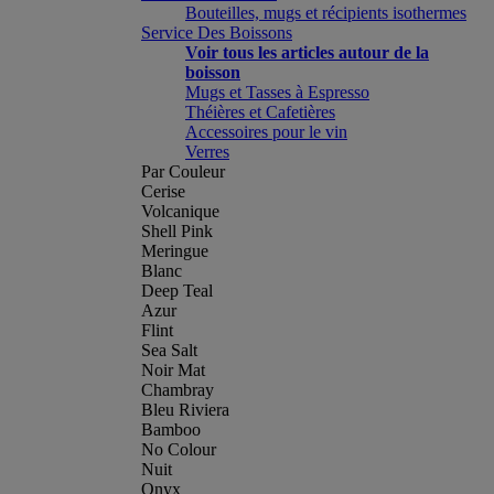
Bouteilles, mugs et récipients isothermes
Service Des Boissons
Voir tous les articles autour de la
boisson
Mugs et Tasses à Espresso
Théières et Cafetières
Accessoires pour le vin
Verres
Par Couleur
Cerise
Volcanique
Shell Pink
Meringue
Blanc
Deep Teal
Azur
Flint
Sea Salt
Noir Mat
Chambray
Bleu Riviera
Bamboo
No Colour
Nuit
Onyx