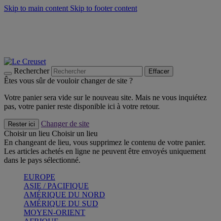
Skip to main content
Skip to footer content
Un set de 2 poignées en silicone offert* avec le code
"CADEAUPOIGNEES"
CRAQUEZ
Découvrez Les indispensables Le Creuset
CRAQUEZ
Découvrez la nouvelle couleur estivale de la gamme Nomade
CRAQUEZ
Rechercher
Effacer
Êtes vous sûr de vouloir changer de site ?
Votre panier sera vide sur le nouveau site. Mais ne vous inquiétez
pas, votre panier reste disponible ici à votre retour.
Changer de site
Rester ici
Choisir un lieu
Choisir un lieu
En changeant de lieu, vous supprimez le contenu de votre panier.
Les articles achetés en ligne ne peuvent être envoyés uniquement
dans le pays sélectionné.
EUROPE
ASIE / PACIFIQUE
AMÉRIQUE DU NORD
AMÉRIQUE DU SUD
MOYEN-ORIENT