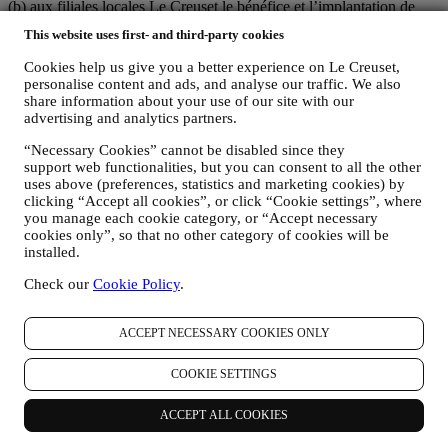
(b) aux filiales locales Le Creuset le bénéfice et l’implantation de
cette stratégie, ainsi que la possibilité de développer des initiatives
This website uses first- and third-party cookies
marketing et communication de manière indépendante ; (c) à toutes
les parties le devoir de traiter de vos demandes concernant vos droits
Cookies help us give you a better experience on Le Creuset,
sur vos données.
personalise content and ads, and analyse our traffic. We also
3. POURQUOI RECUEILLONS-NOUS CES DONNEES ?
share information about your use of our site with our
Nous pouvons traiter vos données aux fins suivantes :
advertising and analytics partners.
“Necessary Cookies” cannot be disabled since they
POUR NOUS ACQUITTER DE NOS OBLIGATIONS
support web functionalities, but you can consent to all the other
LEGALES : Nous pouvons être amenés à traiter certaines
uses above (preferences, statistics and marketing cookies) by
données vous concernant afin de nous acquitter de nos
clicking “Accept all cookies”, or click “Cookie settings”, where
obligations légales et autres obligations découlant
you manage each cookie category, or “Accept necessary
d’instructions qui émanent des autorités publiques.
cookies only”, so that no other category of cookies will be
POUR CREER UN COMPTE LE CREUSET : Nous
installed.
utiliserons vos données pour créer un compte Le Creuset qui
vous donnera accès à un ensemble d’avantages réservés aux
Check our
Cookie Policy
.
utilisateurs enregistrés, afin de vous permettre de mieux
profiter de nos services, tels que le paiement accéléré,
l’enregistrement de plusieurs adresses d’expédition et la
ACCEPT NECESSARY COOKIES ONLY
consultation et le suivi des commandes. Cette activité de
traitement se fonde sur l’exécution contractuelle de ce service.
COOKIE SETTINGS
POUR GERER VOS COMMANDES ET VOUS
FOURNIR NOS PRODUITS, SERVICES ET
ACCEPT ALL COOKIES
ASSISTANCE : Nous utiliserons vos données pour gérer la
relation contractuelle que nous entretenons avec vous, vos