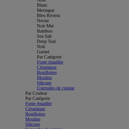
Blanc
Meringue
Bleu Riviera
Nectar
Noir Mat
Bamboo
Sea Salt
Deep Teal
Nuit
Garnet
Par Catégorie
Fonte émaillée
Céramique
Bouilloires
Moulins
Silicone
Ustensiles de cuisine
Par Couleur
Par Catégorie
Fonte émaillée
Céramique
Bouilloires
Moulins
Silicone