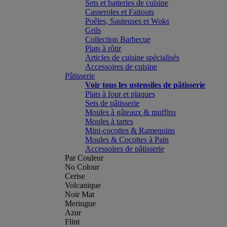
Sets et batteries de cuisine
Casseroles et Faitouts
Poêles, Sauteuses et Woks
Grils
Collection Barbecue
Plats à rôtir
Articles de cuisine spécialisés
Accessoires de cuisine
Pâtisserie
Voir tous les ustensiles de pâtisserie
Plats à four et plaques
Sets de pâtisserie
Moules à gâteaux & muffins
Moules à tartes
Mini-cocottes & Ramequins
Moules & Cocottes à Pain
Accessoires de pâtisserie
Par Couleur
No Colour
Cerise
Volcanique
Noir Mat
Meringue
Azur
Flint