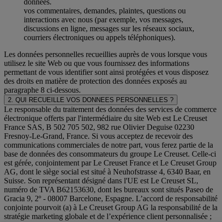
données.
vos commentaires, demandes, plaintes, questions ou
interactions avec nous (par exemple, vos messages,
discussions en ligne, messages sur les réseaux sociaux,
courriers électroniques ou appels téléphoniques).
Les données personnelles recueillies auprès de vous lorsque vous
utilisez le site Web ou que vous fournissez des informations
permettant de vous identifier sont ainsi protégées et vous disposez
des droits en matière de protection des données exposés au
paragraphe 8 ci-dessous.
2. QUI RECUEILLE VOS DONNEES PERSONNELLES ?
Le responsable du traitement des données des services de commerce
électronique offerts par l'intermédiaire du site Web est Le Creuset
France SAS, B 502 705 502, 982 rue Olivier Deguise 02230
Fresnoy-Le-Grand, France. Si vous acceptez de recevoir des
communications commerciales de notre part, vous ferez partie de la
base de données des consommateurs du groupe Le Creuset. Celle-ci
est gérée, conjointement par Le Creuset France et Le Creuset Group
AG, dont le siège social est situé à Neuhofstrasse 4, 6340 Baar, en
Suisse. Son représentant désigné dans l'UE est Le Creuset SL,
numéro de TVA B62153630, dont les bureaux sont situés Paseo de
Gracia 9, 2º - 08007 Barcelone, Espagne. L’accord de responsabilité
conjointe pourvoit (a) à Le Creuset Group AG la responsabilité de la
stratégie marketing globale et de l’expérience client personnalisée ;