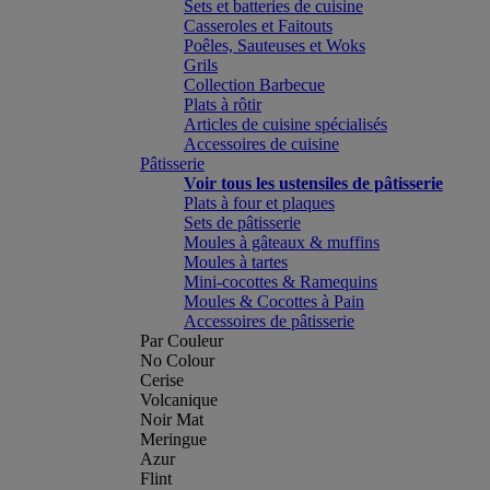
Sets et batteries de cuisine
Casseroles et Faitouts
Poêles, Sauteuses et Woks
Grils
Collection Barbecue
Plats à rôtir
Articles de cuisine spécialisés
Accessoires de cuisine
Pâtisserie
Voir tous les ustensiles de pâtisserie
Plats à four et plaques
Sets de pâtisserie
Moules à gâteaux & muffins
Moules à tartes
Mini-cocottes & Ramequins
Moules & Cocottes à Pain
Accessoires de pâtisserie
Par Couleur
No Colour
Cerise
Volcanique
Noir Mat
Meringue
Azur
Flint