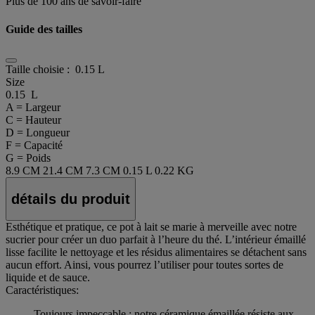
Plus de 100 ans de savoir-faire
Guide des tailles
Taille choisie :
0.15 L
Size
0.15 L
A = Largeur
C = Hauteur
D = Longueur
F = Capacité
G = Poids
8.9 CM
21.4 CM
7.3 CM
0.15 L
0.22 KG
détails du produit
Esthétique et pratique, ce pot à lait se marie à merveille avec notre
sucrier pour créer un duo parfait à l’heure du thé. L’intérieur émaillé
lisse facilite le nettoyage et les résidus alimentaires se détachent sans
aucun effort. Ainsi, vous pourrez l’utiliser pour toutes sortes de
liquide et de sauce.
Caractéristiques:
Toujours impeccable : notre céramique émaillée résiste aux