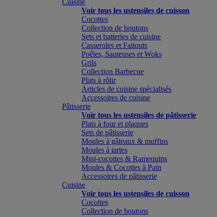
Cuisine
Voir tous les ustensiles de cuisson
Cocottes
Collection de boutons
Sets et batteries de cuisine
Casseroles et Faitouts
Poêles, Sauteuses et Woks
Grils
Collection Barbecue
Plats à rôtir
Articles de cuisine spécialisés
Accessoires de cuisine
Pâtisserie
Voir tous les ustensiles de pâtisserie
Plats à four et plaques
Sets de pâtisserie
Moules à gâteaux & muffins
Moules à tartes
Mini-cocottes & Ramequins
Moules & Cocottes à Pain
Accessoires de pâtisserie
Cuisine
Voir tous les ustensiles de cuisson
Cocottes
Collection de boutons