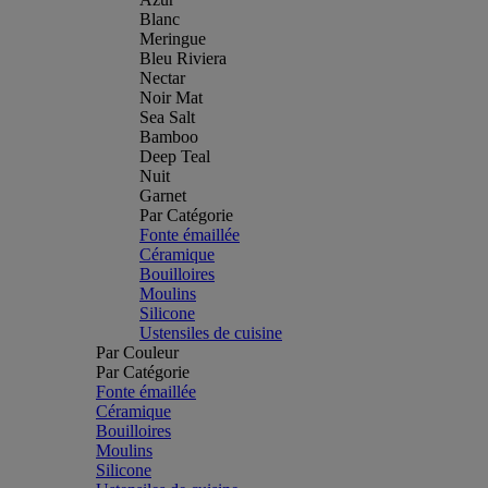
Blanc
Meringue
Bleu Riviera
Nectar
Noir Mat
Sea Salt
Bamboo
Deep Teal
Nuit
Garnet
Par Catégorie
Fonte émaillée
Céramique
Bouilloires
Moulins
Silicone
Ustensiles de cuisine
Par Couleur
Par Catégorie
Fonte émaillée
Céramique
Bouilloires
Moulins
Silicone