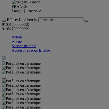
FRANCE
Langue
Effacer la recherche
91051700090099
91051700090099
Retour
Accueil
Service de table
Accessoires pour la table