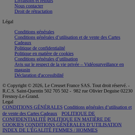
Livraisons et retours
Nous contacter
Droit de rétractation
Légal
Conditions générales
Conditions générales d’utilisation et de vente des Cartes
Cadeaux
Politique de confidentialité
Politique en matière de cookies
Conditions générales d’utilisation
Avis sur le respect de la vie privée – Vidéosurveillance en
magasin
Déclaration d'accessibilité
© Copyright © 2026, Le Creuset France SAS. Tout droit réservé. -
R.C.S. Saint-Quentin 502 705 502 - 982 rue Olivier Deguise 02230
Fresnoy-Le-Grand.
Legal
CONDITIONS GÉNÉRALES
Conditions générales d’utilisation et
de vente des Cartes Cadeaux
POLITIQUE DE
CONFIDENTIALITÉ
POLITIQUE EN MATIÈRE DE
COOKIES
CONDITIONS GÉNÉRALES D’UTILISATION
INDEX DE L'ÉGALITÉ FEMMES / HOMMES