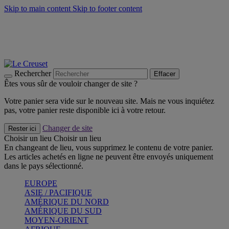
Skip to main content
Skip to footer content
Un set de 2 poignées en silicone offert* avec le code
"CADEAUPOIGNEES"
CRAQUEZ
Découvrez Les indispensables Le Creuset
CRAQUEZ
Découvrez la nouvelle couleur estivale de la gamme Nomade
CRAQUEZ
Rechercher
Effacer
Êtes vous sûr de vouloir changer de site ?
Votre panier sera vide sur le nouveau site. Mais ne vous inquiétez
pas, votre panier reste disponible ici à votre retour.
Changer de site
Rester ici
Choisir un lieu
Choisir un lieu
En changeant de lieu, vous supprimez le contenu de votre panier.
Les articles achetés en ligne ne peuvent être envoyés uniquement
dans le pays sélectionné.
EUROPE
ASIE / PACIFIQUE
AMÉRIQUE DU NORD
AMÉRIQUE DU SUD
MOYEN-ORIENT