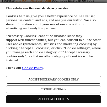
l'adresse
privacy@lecreuset.com
pour nous faire part de votre
problème et nous vous répondrons dans les meilleurs délais.
This website uses first- and third-party cookies
Avis Intégral de Protection des Données de Le Creuset
Cookies help us give you a better experience on Le Creuset,
Le Creuset s’engage à protéger vos données personnelles et votre
personalise content and ads, and analyse our traffic. We also
vie privée. Le présent avis explique la façon dont nous recueillons et
share information about your use of our site with our
traitons vos données personnelles, en toute conformité avec la
advertising and analytics partners.
législation européenne sur la protection des données (y compris le
Règlement général sur la protection des données 2016/679 de l’UE)
“Necessary Cookies” cannot be disabled since they
et la loi sur la protection des données applicable dans votre pays,
support web functionalities, but you can consent to all the other
territoire ou localisation (le « Droit applicable à la protection des
uses above (preferences, statistics and marketing cookies) by
données »)
clicking “Accept all cookies”, or click “Cookie settings”, where
you manage each cookie category, or “Accept necessary
1. QUEL TYPE DE DONNEES RECUEILLONS-NOUS AUPRES DE
VOUS ET A QUEL MOMENT ?
cookies only”, so that no other category of cookies will be
installed.
Le terme « données personnelles » désigne toute information vous
concernant qui nous permet de vous identifier, directement ou en
Check our
Cookie Policy
.
combinaison avec d’autres informations.
Enfants : Ce site Web n'est pas destiné aux enfants et nous ne
collectons pas sciemment de données relatives aux enfants.
ACCEPT NECESSARY COOKIES ONLY
Nous pouvons recueillir des données personnelles auprès de vous
lorsque vous utilisez notre site Web (le « site Web »), lorsque vous
COOKIE SETTINGS
créez un compte Le Creuset, lorsque vous achetez un produit Le
Creuset sur le site Web ou en boutique Signature et Outlet ou
lorsque vous vous abonnez à nos communications marketing. En
ACCEPT ALL COOKIES
fonction de votre demande ou de votre consentement, les données