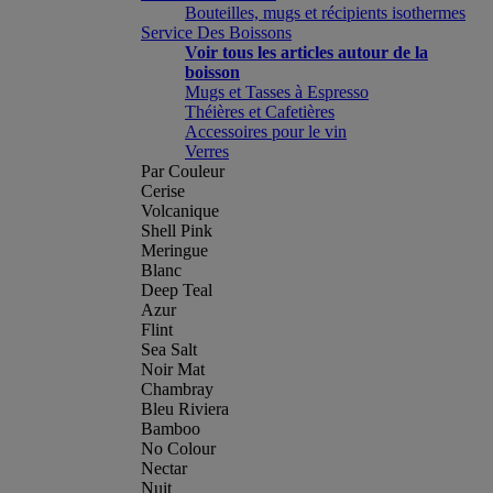
Bouteilles, mugs et récipients isothermes
Service Des Boissons
Voir tous les articles autour de la
boisson
Mugs et Tasses à Espresso
Théières et Cafetières
Accessoires pour le vin
Verres
Par Couleur
Cerise
Volcanique
Shell Pink
Meringue
Blanc
Deep Teal
Azur
Flint
Sea Salt
Noir Mat
Chambray
Bleu Riviera
Bamboo
No Colour
Nectar
Nuit