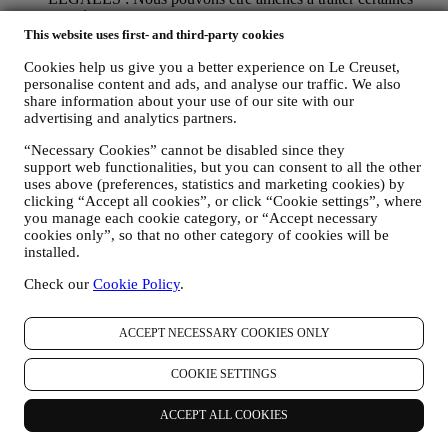
données vous concernant afin de nous acquitter de nos
obligations légales et autres obligations découlant
This website uses first- and third-party cookies
d’instructions qui émanent des autorités publiques.
Cookies help us give you a better experience on Le Creuset,
POUR CREER UN COMPTE LE CREUSET : Nous
personalise content and ads, and analyse our traffic. We also
utiliserons vos données pour créer un compte Le Creuset qui
share information about your use of our site with our
vous donnera accès à un ensemble d’avantages réservés aux
advertising and analytics partners.
utilisateurs enregistrés, afin de vous permettre de mieux
profiter de nos services, tels que le paiement accéléré,
“Necessary Cookies” cannot be disabled since they
l’enregistrement de plusieurs adresses d’expédition et la
support web functionalities, but you can consent to all the other
consultation et le suivi des commandes. Cette activité de
uses above (preferences, statistics and marketing cookies) by
traitement se fonde sur l’exécution contractuelle de ce service.
clicking “Accept all cookies”, or click “Cookie settings”, where
POUR GERER VOS COMMANDES ET VOUS
you manage each cookie category, or “Accept necessary
FOURNIR NOS PRODUITS, SERVICES ET
cookies only”, so that no other category of cookies will be
ASSISTANCE : Nous utiliserons vos données pour gérer la
installed.
relation contractuelle que nous entretenons avec vous, vos
Check our
Cookie Policy
.
achats de produits sur le site Web et en boutique Le Creuset,
votre utilisation du site Web, tout recours ultérieur au service
après-vente, ou votre participation à des concours. Nous
ACCEPT NECESSARY COOKIES ONLY
pouvons être amenés à traiter certaines données vous
concernant à des fins administratives liées à la relation
COOKIE SETTINGS
contractuelle que nous entretenons avec vous, y compris la
comptabilité, la facturation et l’audit, la vérification des cartes
de paiement, la détection des fraudes, la sécurité, la sûreté,
ACCEPT ALL COOKIES
l’essai des systèmes, la maintenance, l’analyse statistique, etc.