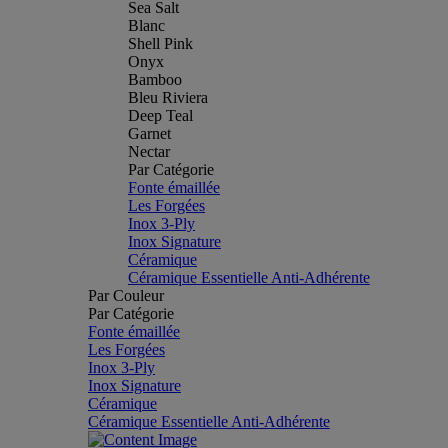
Sea Salt
Blanc
Shell Pink
Onyx
Bamboo
Bleu Riviera
Deep Teal
Garnet
Nectar
Par Catégorie
Fonte émaillée
Les Forgées
Inox 3-Ply
Inox Signature
Céramique
Céramique Essentielle Anti-Adhérente
Par Couleur
Par Catégorie
Fonte émaillée
Les Forgées
Inox 3-Ply
Inox Signature
Céramique
Céramique Essentielle Anti-Adhérente