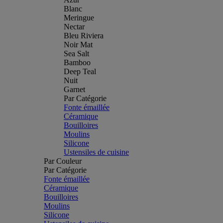
Blanc
Meringue
Nectar
Bleu Riviera
Noir Mat
Sea Salt
Bamboo
Deep Teal
Nuit
Garnet
Par Catégorie
Fonte émaillée
Céramique
Bouilloires
Moulins
Silicone
Ustensiles de cuisine
Par Couleur
Par Catégorie
Fonte émaillée
Céramique
Bouilloires
Moulins
Silicone