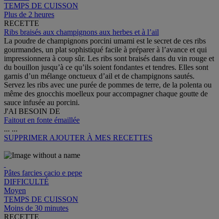
TEMPS DE CUISSON
Plus de 2 heures
RECETTE
Ribs braisés aux champignons aux herbes et à l’ail
La poudre de champignons porcini umami est le secret de ces ribs
gourmandes, un plat sophistiqué facile à préparer à l’avance et qui
impressionnera à coup sûr. Les ribs sont braisés dans du vin rouge et
du bouillon jusqu’à ce qu’ils soient fondantes et tendres. Elles sont
garnis d’un mélange onctueux d’ail et de champignons sautés.
Servez les ribs avec une purée de pommes de terre, de la polenta ou
même des gnocchis moelleux pour accompagner chaque goutte de
sauce infusée au porcini.
J'AI BESOIN DE
Faitout en fonte émaillée
...
...
SUPPRIMER
AJOUTER À MES RECETTES
Pâtes farcies cacio e pepe
DIFFICULTÉ
Moyen
TEMPS DE CUISSON
Moins de 30 minutes
RECETTE