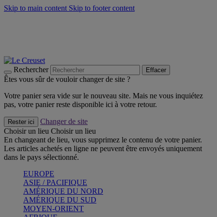
Skip to main content
Skip to footer content
Un set de 2 poignées en silicone offert* avec le code
"CADEAUPOIGNEES"
CRAQUEZ
Découvrez Les indispensables Le Creuset
CRAQUEZ
Découvrez la nouvelle couleur estivale de la gamme Nomade
CRAQUEZ
Rechercher
Effacer
Êtes vous sûr de vouloir changer de site ?
Votre panier sera vide sur le nouveau site. Mais ne vous inquiétez
pas, votre panier reste disponible ici à votre retour.
Changer de site
Rester ici
Choisir un lieu
Choisir un lieu
En changeant de lieu, vous supprimez le contenu de votre panier.
Les articles achetés en ligne ne peuvent être envoyés uniquement
dans le pays sélectionné.
EUROPE
ASIE / PACIFIQUE
AMÉRIQUE DU NORD
AMÉRIQUE DU SUD
MOYEN-ORIENT