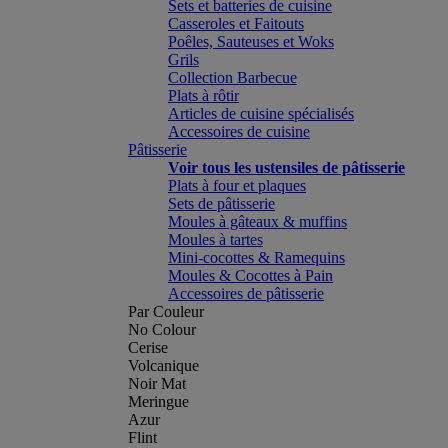
Sets et batteries de cuisine
Casseroles et Faitouts
Poêles, Sauteuses et Woks
Grils
Collection Barbecue
Plats à rôtir
Articles de cuisine spécialisés
Accessoires de cuisine
Pâtisserie
Voir tous les ustensiles de pâtisserie
Plats à four et plaques
Sets de pâtisserie
Moules à gâteaux & muffins
Moules à tartes
Mini-cocottes & Ramequins
Moules & Cocottes à Pain
Accessoires de pâtisserie
Par Couleur
No Colour
Cerise
Volcanique
Noir Mat
Meringue
Azur
Flint