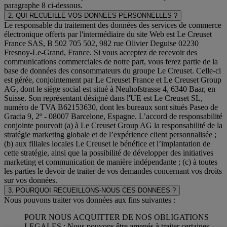
paragraphe 8 ci-dessous.
2. QUI RECUEILLE VOS DONNEES PERSONNELLES ?
Le responsable du traitement des données des services de commerce
électronique offerts par l'intermédiaire du site Web est Le Creuset
France SAS, B 502 705 502, 982 rue Olivier Deguise 02230
Fresnoy-Le-Grand, France. Si vous acceptez de recevoir des
communications commerciales de notre part, vous ferez partie de la
base de données des consommateurs du groupe Le Creuset. Celle-ci
est gérée, conjointement par Le Creuset France et Le Creuset Group
AG, dont le siège social est situé à Neuhofstrasse 4, 6340 Baar, en
Suisse. Son représentant désigné dans l'UE est Le Creuset SL,
numéro de TVA B62153630, dont les bureaux sont situés Paseo de
Gracia 9, 2º - 08007 Barcelone, Espagne. L’accord de responsabilité
conjointe pourvoit (a) à Le Creuset Group AG la responsabilité de la
stratégie marketing globale et de l’expérience client personnalisée ;
(b) aux filiales locales Le Creuset le bénéfice et l’implantation de
cette stratégie, ainsi que la possibilité de développer des initiatives
marketing et communication de manière indépendante ; (c) à toutes
les parties le devoir de traiter de vos demandes concernant vos droits
sur vos données.
3. POURQUOI RECUEILLONS-NOUS CES DONNEES ?
Nous pouvons traiter vos données aux fins suivantes :
POUR NOUS ACQUITTER DE NOS OBLIGATIONS
LEGALES : Nous pouvons être amenés à traiter certaines