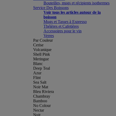
Bouteilles, mugs et récipients isothermes
Service Des Boissons
Voir tous les articles autour de la
boisson
Mugs et Tasses à Espresso
Théières et Cafetières
Accessoires pour le vin
Verres
Par Couleur
Cerise
Volcanique
Shell Pink
Meringue
Blanc
Deep Teal
Azur
Flint
Sea Salt
Noir Mat
Bleu Riviera
Chambray
Bamboo
No Colour
Nectar
Nuit