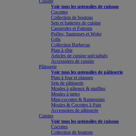
Cuisine
Voir tous les ustensiles de cuisson
Cocottes
Collection de boutons
Sets et batteries de cuisine
Casseroles et Faitouts
Poêles, Sauteuses et Woks
Grils
Collection Barbecue
Plats à rôtir
Articles de cuisine spécialisés
Accessoires de cuisine
Pâtisserie
Voir tous les ustensiles de pâtisserie
Plats à four et plaques
Sets de pâtisserie
Moules à gâteaux & muffins
Moules à tartes
Mini-cocottes & Ramequins
Moules & Cocottes à Pain
Accessoires de pâtisserie
Cuisine
Voir tous les ustensiles de cuisson
Cocottes
Collection de boutons