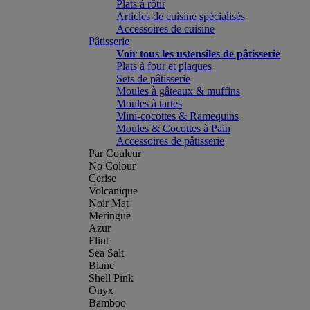
Plats à rôtir
Articles de cuisine spécialisés
Accessoires de cuisine
Pâtisserie
Voir tous les ustensiles de pâtisserie
Plats à four et plaques
Sets de pâtisserie
Moules à gâteaux & muffins
Moules à tartes
Mini-cocottes & Ramequins
Moules & Cocottes à Pain
Accessoires de pâtisserie
Par Couleur
No Colour
Cerise
Volcanique
Noir Mat
Meringue
Azur
Flint
Sea Salt
Blanc
Shell Pink
Onyx
Bamboo