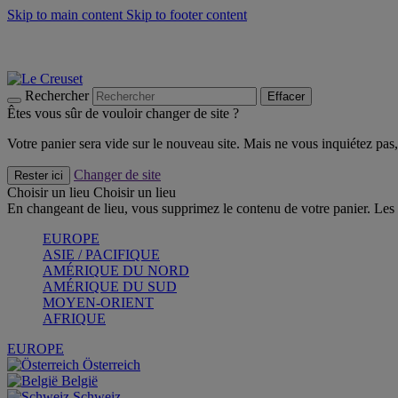
Skip to main content
Skip to footer content
Un set de 2 poignées en silicone offert* avec le code "CAD
Découvrez Les indispensables Le Creuset
CRAQUEZ
Découvrez la nouvelle couleur estivale de la gamme Nomade
CR
Rechercher
Effacer
Êtes vous sûr de vouloir changer de site ?
Votre panier sera vide sur le nouveau site. Mais ne vous inquiétez pas, 
Changer de site
Rester ici
Choisir un lieu
Choisir un lieu
En changeant de lieu, vous supprimez le contenu de votre panier. Les 
EUROPE
ASIE / PACIFIQUE
AMÉRIQUE DU NORD
AMÉRIQUE DU SUD
MOYEN-ORIENT
AFRIQUE
EUROPE
Österreich
België
Schweiz