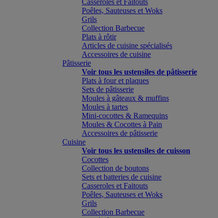
Casseroles et Faitouts
Poêles, Sauteuses et Woks
Grils
Collection Barbecue
Plats à rôtir
Articles de cuisine spécialisés
Accessoires de cuisine
Pâtisserie
Voir tous les ustensiles de pâtisserie
Plats à four et plaques
Sets de pâtisserie
Moules à gâteaux & muffins
Moules à tartes
Mini-cocottes & Ramequins
Moules & Cocottes à Pain
Accessoires de pâtisserie
Cuisine
Voir tous les ustensiles de cuisson
Cocottes
Collection de boutons
Sets et batteries de cuisine
Casseroles et Faitouts
Poêles, Sauteuses et Woks
Grils
Collection Barbecue