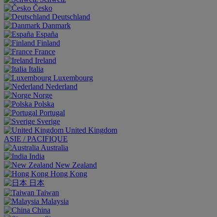
Česko
Deutschland
Danmark
España
Finland
France
Ireland
Italia
Luxembourg
Nederland
Norge
Polska
Portugal
Sverige
United Kingdom
ASIE / PACIFIQUE
Australia
India
New Zealand
Hong Kong
日本
Taiwan
Malaysia
China