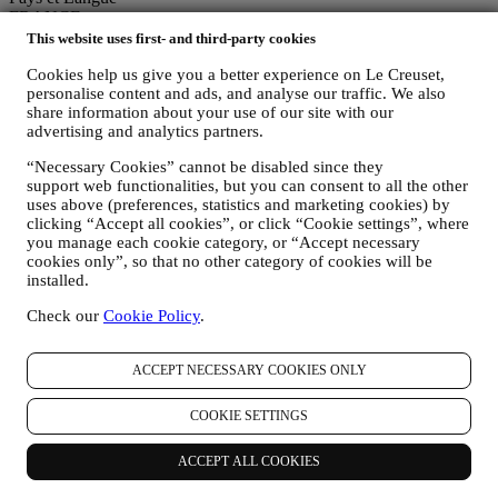
FRANCE
FRANÇAIS
This website uses first- and third-party cookies
Français
Cookies help us give you a better experience on Le Creuset,
Réseaux Sociaux
personalise content and ads, and analyse our traffic. We also
share information about your use of our site with our
Suivez-nous pour recevoir des recettes, les actualités et les
advertising and analytics partners.
lancements de produits Le Creuset.
“Necessary Cookies” cannot be disabled since they
Pays et Langue
support web functionalities, but you can consent to all the other
FRANCE
uses above (preferences, statistics and marketing cookies) by
FRANÇAIS
clicking “Accept all cookies”, or click “Cookie settings”, where
Français
you manage each cookie category, or “Accept necessary
Réseaux Sociaux
cookies only”, so that no other category of cookies will be
installed.
Suivez-nous pour recevoir des recettes, les actualités et les
lancements de produits Le Creuset.
Check our
Cookie Policy
.
Inscrivez-vous à la newsletter et bénéficiez de -10%*!
ACCEPT NECESSARY COOKIES ONLY
Soyez le premier à recevoir nos newsletters personnalisées selon vos
intérêts et de vos envies.
COOKIE SETTINGS
*Après votre inscription, vous recevrez un bon de réduction de 10
ACCEPT ALL COOKIES
% par e-mail. Les
conditions générales de promotions
s'appliquent.