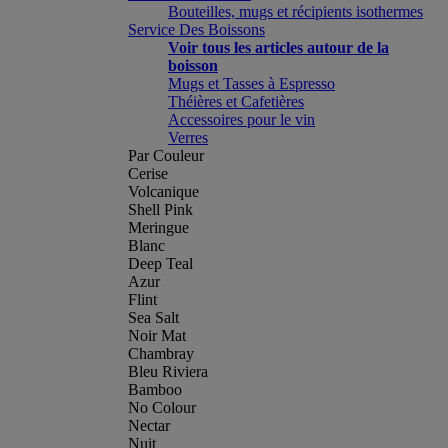
Bouteilles, mugs et récipients isothermes
Service Des Boissons
Voir tous les articles autour de la
boisson
Mugs et Tasses à Espresso
Théières et Cafetières
Accessoires pour le vin
Verres
Par Couleur
Cerise
Volcanique
Shell Pink
Meringue
Blanc
Deep Teal
Azur
Flint
Sea Salt
Noir Mat
Chambray
Bleu Riviera
Bamboo
No Colour
Nectar
Nuit