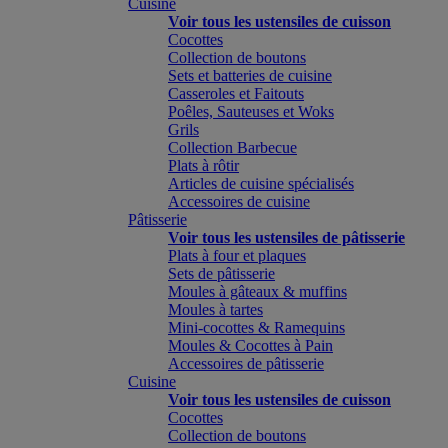
Cuisine
Voir tous les ustensiles de cuisson
Cocottes
Collection de boutons
Sets et batteries de cuisine
Casseroles et Faitouts
Poêles, Sauteuses et Woks
Grils
Collection Barbecue
Plats à rôtir
Articles de cuisine spécialisés
Accessoires de cuisine
Pâtisserie
Voir tous les ustensiles de pâtisserie
Plats à four et plaques
Sets de pâtisserie
Moules à gâteaux & muffins
Moules à tartes
Mini-cocottes & Ramequins
Moules & Cocottes à Pain
Accessoires de pâtisserie
Cuisine
Voir tous les ustensiles de cuisson
Cocottes
Collection de boutons