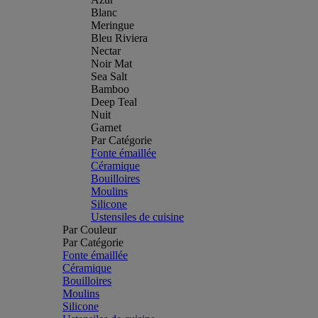
Blanc
Meringue
Bleu Riviera
Nectar
Noir Mat
Sea Salt
Bamboo
Deep Teal
Nuit
Garnet
Par Catégorie
Fonte émaillée
Céramique
Bouilloires
Moulins
Silicone
Ustensiles de cuisine
Par Couleur
Par Catégorie
Fonte émaillée
Céramique
Bouilloires
Moulins
Silicone