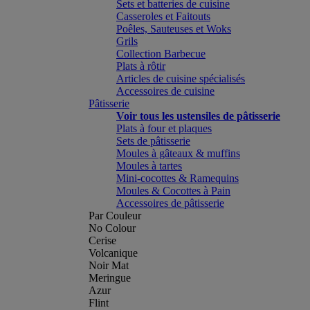
Sets et batteries de cuisine
Casseroles et Faitouts
Poêles, Sauteuses et Woks
Grils
Collection Barbecue
Plats à rôtir
Articles de cuisine spécialisés
Accessoires de cuisine
Pâtisserie
Voir tous les ustensiles de pâtisserie
Plats à four et plaques
Sets de pâtisserie
Moules à gâteaux & muffins
Moules à tartes
Mini-cocottes & Ramequins
Moules & Cocottes à Pain
Accessoires de pâtisserie
Par Couleur
No Colour
Cerise
Volcanique
Noir Mat
Meringue
Azur
Flint