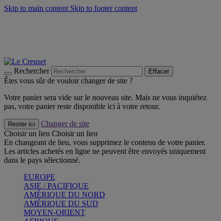
Skip to main content
Skip to footer content
Un set de 2 poignées en silicone offert* avec le code
"CADEAUPOIGNEES"
CRAQUEZ
Découvrez Les indispensables Le Creuset
CRAQUEZ
Découvrez la nouvelle couleur estivale de la gamme Nomade
CRAQUEZ
Rechercher
Effacer
Êtes vous sûr de vouloir changer de site ?
Votre panier sera vide sur le nouveau site. Mais ne vous inquiétez
pas, votre panier reste disponible ici à votre retour.
Changer de site
Rester ici
Choisir un lieu
Choisir un lieu
En changeant de lieu, vous supprimez le contenu de votre panier.
Les articles achetés en ligne ne peuvent être envoyés uniquement
dans le pays sélectionné.
EUROPE
ASIE / PACIFIQUE
AMÉRIQUE DU NORD
AMÉRIQUE DU SUD
MOYEN-ORIENT