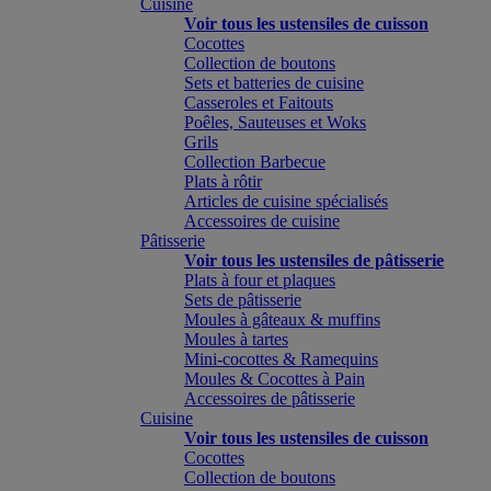
Cuisine
Voir tous les ustensiles de cuisson
Cocottes
Collection de boutons
Sets et batteries de cuisine
Casseroles et Faitouts
Poêles, Sauteuses et Woks
Grils
Collection Barbecue
Plats à rôtir
Articles de cuisine spécialisés
Accessoires de cuisine
Pâtisserie
Voir tous les ustensiles de pâtisserie
Plats à four et plaques
Sets de pâtisserie
Moules à gâteaux & muffins
Moules à tartes
Mini-cocottes & Ramequins
Moules & Cocottes à Pain
Accessoires de pâtisserie
Cuisine
Voir tous les ustensiles de cuisson
Cocottes
Collection de boutons