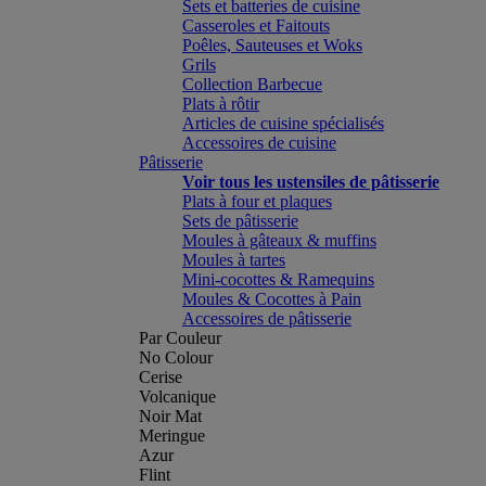
Sets et batteries de cuisine
Casseroles et Faitouts
Poêles, Sauteuses et Woks
Grils
Collection Barbecue
Plats à rôtir
Articles de cuisine spécialisés
Accessoires de cuisine
Pâtisserie
Voir tous les ustensiles de pâtisserie
Plats à four et plaques
Sets de pâtisserie
Moules à gâteaux & muffins
Moules à tartes
Mini-cocottes & Ramequins
Moules & Cocottes à Pain
Accessoires de pâtisserie
Par Couleur
No Colour
Cerise
Volcanique
Noir Mat
Meringue
Azur
Flint