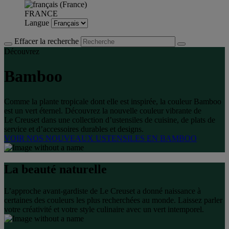
FRANCE
Langue
Effacer la recherche
Découvrez
Bamboo
Comme la plante tropicale dont elle est inspirée, la couleur Bamboo
est un vert éternel. Découvrez la nouvelle couleur vibrante de
Le Creuset dans une collection d’ustensiles de cuisine, de plats de
service et d’accessoires durables et designs.
VOIR NOS NOUVEAUX USTENSILES EN BAMBOO
La beauté naturelle
L’approche avant-gardiste de Le Creuset a donné naissance à
certaines des couleurs les plus recherchées au monde. Laissez parler
votre créativité et votre style culinaire avec un vert intemporel.