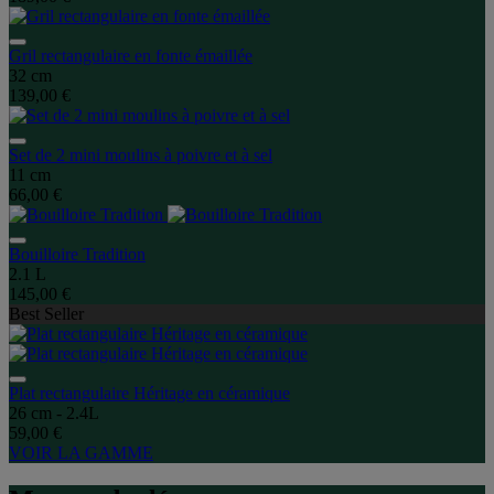
Gril rectangulaire en fonte émaillée
32 cm
139,00 €
Set de 2 mini moulins à poivre et à sel
11 cm
66,00 €
Bouilloire Tradition
2.1 L
145,00 €
Best Seller
Plat rectangulaire Héritage en céramique
26 cm - 2.4L
59,00 €
VOIR LA GAMME