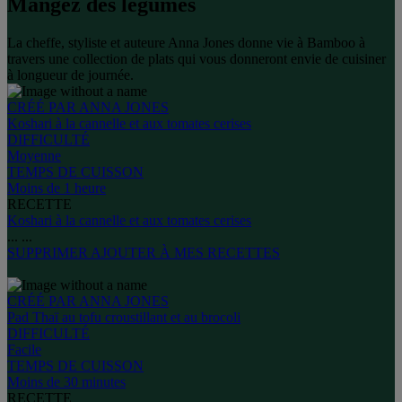
Mangez des légumes
La cheffe, styliste et auteure Anna Jones donne vie à Bamboo à
travers une collection de plats qui vous donneront envie de cuisiner
à longueur de journée.
CRÉÉ PAR ANNA JONES
Koshari à la cannelle et aux tomates cerises
DIFFICULTÉ
Moyenne
TEMPS DE CUISSON
Moins de 1 heure
RECETTE
Koshari à la cannelle et aux tomates cerises
...
...
SUPPRIMER
AJOUTER À MES RECETTES
CRÉÉ PAR ANNA JONES
Pad Thaï au tofu croustillant et au brocoli
DIFFICULTÉ
Facile
TEMPS DE CUISSON
Moins de 30 minutes
RECETTE