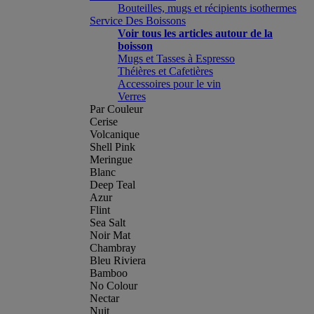
Bouteilles, mugs et récipients isothermes
Service Des Boissons
Voir tous les articles autour de la
boisson
Mugs et Tasses à Espresso
Théières et Cafetières
Accessoires pour le vin
Verres
Par Couleur
Cerise
Volcanique
Shell Pink
Meringue
Blanc
Deep Teal
Azur
Flint
Sea Salt
Noir Mat
Chambray
Bleu Riviera
Bamboo
No Colour
Nectar
Nuit