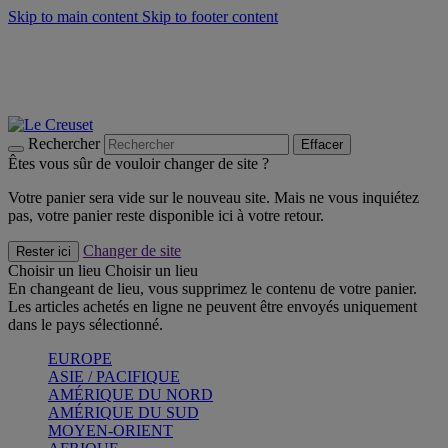
Skip to main content
Skip to footer content
Un set de 2 poignées en silicone offert* avec le code
"CADEAUPOIGNEES"
CRAQUEZ
Découvrez Les indispensables Le Creuset
CRAQUEZ
Découvrez la nouvelle couleur estivale de la gamme Nomade
CRAQUEZ
Rechercher
Effacer
Êtes vous sûr de vouloir changer de site ?
Votre panier sera vide sur le nouveau site. Mais ne vous inquiétez
pas, votre panier reste disponible ici à votre retour.
Changer de site
Rester ici
Choisir un lieu
Choisir un lieu
En changeant de lieu, vous supprimez le contenu de votre panier.
Les articles achetés en ligne ne peuvent être envoyés uniquement
dans le pays sélectionné.
EUROPE
ASIE / PACIFIQUE
AMÉRIQUE DU NORD
AMÉRIQUE DU SUD
MOYEN-ORIENT