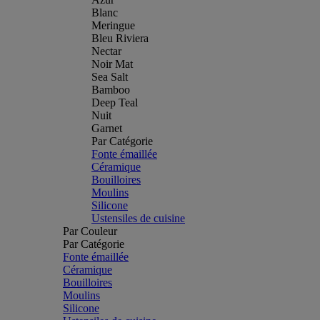
Blanc
Meringue
Bleu Riviera
Nectar
Noir Mat
Sea Salt
Bamboo
Deep Teal
Nuit
Garnet
Par Catégorie
Fonte émaillée
Céramique
Bouilloires
Moulins
Silicone
Ustensiles de cuisine
Par Couleur
Par Catégorie
Fonte émaillée
Céramique
Bouilloires
Moulins
Silicone