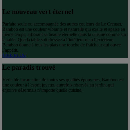
Le nouveau vert éternel
Parfaite seule ou accompagnée des autres couleurs de Le Creuset,
Bamboo est une couleur vibrante et naturelle qui exalte et apaise en
même temps, arborant sa beauté éternelle dans la cuisine comme sur
la table. Que la table soit dressée à l’intérieur ou à l’extérieur,
Bamboo donne à tous les plats une touche de fraîcheur qui ouvre
l’appétit.
LIRE PLUS
Le paradis trouvé
Véritable incarnation de toutes ses qualités éponymes, Bamboo est
une couleur à l’esprit joyeux, autrefois réservée au jardin, qui
enjolive désormais n’importe quelle cuisine.