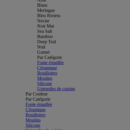
Blanc
Meringue
Bleu Riviera
Nectar
Noir Mat
Sea Salt
Bamboo
Deep Teal
Nuit
Garnet
Par Catégorie
Fonte émaillée
Céramique
Bouilloires
Moulins
Silicone
Ustensiles de cuisine
Par Couleur
Par Catégorie
Fonte émaillée
Céramique
Bouilloires
Moulins
Silicone