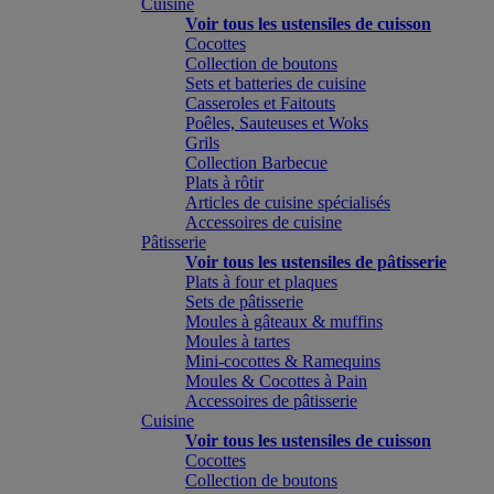
Cuisine
Voir tous les ustensiles de cuisson
Cocottes
Collection de boutons
Sets et batteries de cuisine
Casseroles et Faitouts
Poêles, Sauteuses et Woks
Grils
Collection Barbecue
Plats à rôtir
Articles de cuisine spécialisés
Accessoires de cuisine
Pâtisserie
Voir tous les ustensiles de pâtisserie
Plats à four et plaques
Sets de pâtisserie
Moules à gâteaux & muffins
Moules à tartes
Mini-cocottes & Ramequins
Moules & Cocottes à Pain
Accessoires de pâtisserie
Cuisine
Voir tous les ustensiles de cuisson
Cocottes
Collection de boutons