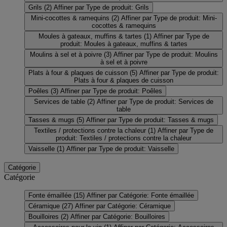
Grils
(2)
Affiner par Type de produit: Grils
Mini-cocottes & ramequins
(2)
Affiner par Type de produit: Mini-
cocottes & ramequins
Moules à gateaux, muffins & tartes
(1)
Affiner par Type de
produit: Moules à gateaux, muffins & tartes
Moulins à sel et à poivre
(3)
Affiner par Type de produit: Moulins
à sel et à poivre
Plats à four & plaques de cuisson
(5)
Affiner par Type de produit:
Plats à four & plaques de cuisson
Poêles
(3)
Affiner par Type de produit: Poêles
Services de table
(2)
Affiner par Type de produit: Services de
table
Tasses & mugs
(5)
Affiner par Type de produit: Tasses & mugs
Textiles / protections contre la chaleur
(1)
Affiner par Type de
produit: Textiles / protections contre la chaleur
Vaisselle
(1)
Affiner par Type de produit: Vaisselle
Catégorie
Catégorie
Fonte émaillée
(15)
Affiner par Catégorie: Fonte émaillée
Céramique
(27)
Affiner par Catégorie: Céramique
Bouilloires
(2)
Affiner par Catégorie: Bouilloires