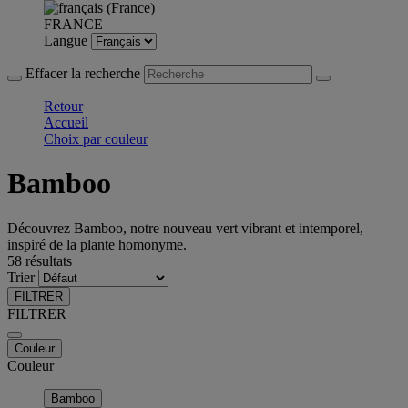
FRANCE
Langue
Effacer la recherche
Retour
Accueil
Choix par couleur
Bamboo
Découvrez Bamboo, notre nouveau vert vibrant et intemporel,
inspiré de la plante homonyme.
58 résultats
Trier
FILTRER
FILTRER
Couleur
Couleur
Bamboo