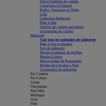
Sets et batteries de cuisine
Casseroles et Faitouts
Poêles, Sauteuses et Woks
Grils
Collection Barbecue
Plats à rôtir
Articles de cuisine spécialisés
Accessoires de cuisine
Pâtisserie
Voir tous les ustensiles de pâtisserie
Plats à four et plaques
Sets de pâtisserie
Moules à gâteaux & muffins
Moules à tartes
Mini-cocottes & Ramequins
Moules & Cocottes à Pain
Accessoires de pâtisserie
Par Couleur
No Colour
Cerise
Volcanique
Noir Mat
Meringue
Azur
Flint