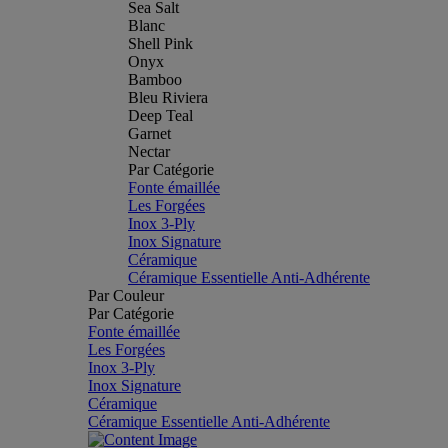
Sea Salt
Blanc
Shell Pink
Onyx
Bamboo
Bleu Riviera
Deep Teal
Garnet
Nectar
Par Catégorie
Fonte émaillée
Les Forgées
Inox 3-Ply
Inox Signature
Céramique
Céramique Essentielle Anti-Adhérente
Par Couleur
Par Catégorie
Fonte émaillée
Les Forgées
Inox 3-Ply
Inox Signature
Céramique
Céramique Essentielle Anti-Adhérente