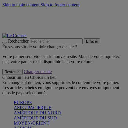
Skip to main content
Skip to footer content
Un set de 2 poignées en silicone offert* avec le code
"CADEAUPOIGNEES"
CRAQUEZ
Découvrez Les indispensables Le Creuset
CRAQUEZ
Découvrez la nouvelle couleur estivale de la gamme Nomade
CRAQUEZ
Rechercher
Effacer
Êtes vous sûr de vouloir changer de site ?
Votre panier sera vide sur le nouveau site. Mais ne vous inquiétez
pas, votre panier reste disponible ici à votre retour.
Changer de site
Rester ici
Choisir un lieu
Choisir un lieu
En changeant de lieu, vous supprimez le contenu de votre panier.
Les articles achetés en ligne ne peuvent être envoyés uniquement
dans le pays sélectionné.
EUROPE
ASIE / PACIFIQUE
AMÉRIQUE DU NORD
AMÉRIQUE DU SUD
MOYEN-ORIENT