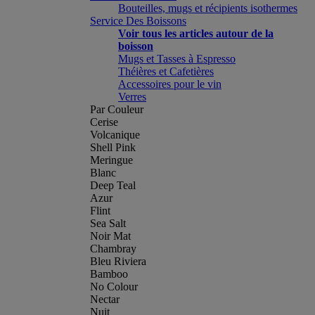
Bouteilles, mugs et récipients isothermes
Service Des Boissons
Voir tous les articles autour de la
boisson
Mugs et Tasses à Espresso
Théières et Cafetières
Accessoires pour le vin
Verres
Par Couleur
Cerise
Volcanique
Shell Pink
Meringue
Blanc
Deep Teal
Azur
Flint
Sea Salt
Noir Mat
Chambray
Bleu Riviera
Bamboo
No Colour
Nectar
Nuit