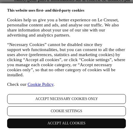
le biais de cookies, veuillez consulter notre
Politique en
matière de cookies
, pour améliorer nos services et publicités,
This website uses first- and third-party cookies
ou pour notre analyse statistique. Dans la plupart des cas,
Cookies help us give you a better experience on Le Creuset,
nous ne serons pas en mesure de vous identifier à partir de ces
personalise content and ads, and analyse our traffic. We also
données.
share information about your use of our site with our
vos commentaires, demandes, plaintes, questions ou
advertising and analytics partners.
interactions avec nous (par exemple, vos messages,
discussions en ligne, messages sur les réseaux sociaux,
“Necessary Cookies” cannot be disabled since they
courriers électroniques ou appels téléphoniques).
support web functionalities, but you can consent to all the other
uses above (preferences, statistics and marketing cookies) by
Les données personnelles recueillies auprès de vous lorsque vous
clicking “Accept all cookies”, or click “Cookie settings”, where
utilisez le site Web ou que vous fournissez des informations
you manage each cookie category, or “Accept necessary
permettant de vous identifier sont ainsi protégées et vous disposez
cookies only”, so that no other category of cookies will be
des droits en matière de protection des données exposés au
installed.
paragraphe 8 ci-dessous.
Check our
Cookie Policy
.
2. QUI RECUEILLE VOS DONNEES PERSONNELLES ?
Le responsable du traitement des données des services de commerce
électronique offerts par l'intermédiaire du site Web est Le Creuset
ACCEPT NECESSARY COOKIES ONLY
France SAS, B 502 705 502, 982 rue Olivier Deguise 02230
Fresnoy-Le-Grand, France. Si vous acceptez de recevoir des
COOKIE SETTINGS
communications commerciales de notre part, vous ferez partie de la
base de données des consommateurs du groupe Le Creuset. Celle-ci
est gérée, conjointement par Le Creuset France et Le Creuset Group
ACCEPT ALL COOKIES
AG, dont le siège social est situé à Neuhofstrasse 4, 6340 Baar, en