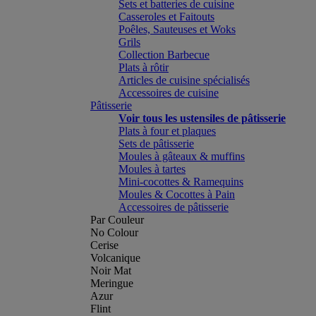
Sets et batteries de cuisine
Casseroles et Faitouts
Poêles, Sauteuses et Woks
Grils
Collection Barbecue
Plats à rôtir
Articles de cuisine spécialisés
Accessoires de cuisine
Pâtisserie
Voir tous les ustensiles de pâtisserie
Plats à four et plaques
Sets de pâtisserie
Moules à gâteaux & muffins
Moules à tartes
Mini-cocottes & Ramequins
Moules & Cocottes à Pain
Accessoires de pâtisserie
Par Couleur
No Colour
Cerise
Volcanique
Noir Mat
Meringue
Azur
Flint