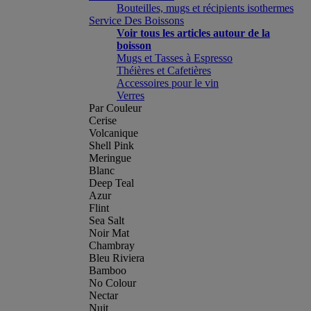
Bouteilles, mugs et récipients isothermes
Service Des Boissons
Voir tous les articles autour de la
boisson
Mugs et Tasses à Espresso
Théières et Cafetières
Accessoires pour le vin
Verres
Par Couleur
Cerise
Volcanique
Shell Pink
Meringue
Blanc
Deep Teal
Azur
Flint
Sea Salt
Noir Mat
Chambray
Bleu Riviera
Bamboo
No Colour
Nectar
Nuit