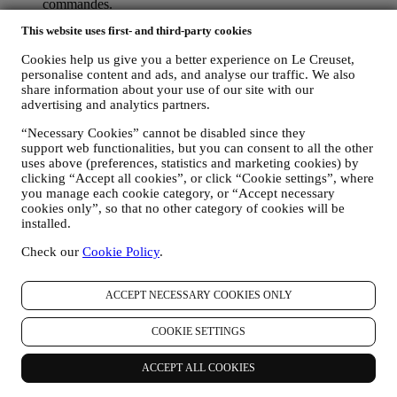
commandes.
les données relatives à votre historique de navigation en ligne
This website uses first- and third-party cookies
(par exemple les identifiants en ligne tels que votre adresse IP,
la version du navigateur, le système d’exploitation, la durée de
Cookies help us give you a better experience on Le Creuset,
la visite, les visites successives, l’origine géographique),
personalise content and ads, and analyse our traffic. We also
recueillies pendant vos visites sur le site Web (que vous soyez
share information about your use of our site with our
un utilisateur enregistré ou non), en ayant recours à des
advertising and analytics partners.
journaux ou des technologies de suivi telles que les « cookies
» ou autre technologie (incluant les pixels de suivi des e-
“Necessary Cookies” cannot be disabled since they
mails) (pour plus d’informations sur la collecte de données par
support web functionalities, but you can consent to all the other
uses above (preferences, statistics and marketing cookies) by
le biais de cookies, veuillez consulter notre
Politique en
clicking “Accept all cookies”, or click “Cookie settings”, where
matière de cookies
, pour améliorer nos services et publicités,
you manage each cookie category, or “Accept necessary
ou pour notre analyse statistique. Dans la plupart des cas,
cookies only”, so that no other category of cookies will be
nous ne serons pas en mesure de vous identifier à partir de ces
installed.
données.
vos commentaires, demandes, plaintes, questions ou
Check our
Cookie Policy
.
interactions avec nous (par exemple, vos messages,
discussions en ligne, messages sur les réseaux sociaux,
courriers électroniques ou appels téléphoniques).
ACCEPT NECESSARY COOKIES ONLY
Les données personnelles recueillies auprès de vous lorsque vous
COOKIE SETTINGS
utilisez le site Web ou que vous fournissez des informations
permettant de vous identifier sont ainsi protégées et vous disposez
ACCEPT ALL COOKIES
des droits en matière de protection des données exposés au
paragraphe 8 ci-dessous.