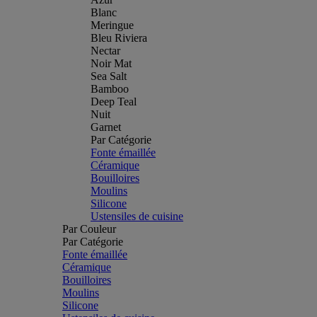
Blanc
Meringue
Bleu Riviera
Nectar
Noir Mat
Sea Salt
Bamboo
Deep Teal
Nuit
Garnet
Par Catégorie
Fonte émaillée
Céramique
Bouilloires
Moulins
Silicone
Ustensiles de cuisine
Par Couleur
Par Catégorie
Fonte émaillée
Céramique
Bouilloires
Moulins
Silicone