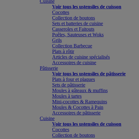
Cuisine
Voir tous les ustensiles de cuisson
Cocottes
Collection de boutons
Sets et batteries de cuisine
Casseroles et Faitouts
Poêles, Sauteuses et Woks
Grils
Collection Barbecue
Plats à rôtir
Articles de cuisine spécialisés
Accessoires de cuisine
Pâtisserie
Voir tous les ustensiles de pâtisserie
Plats à four et plaques
Sets de pâtisserie
Moules à gâteaux & muffins
Moules à tartes
Mini-cocottes & Ramequins
Moules & Cocottes à Pain
Accessoires de pâtisserie
Cuisine
Voir tous les ustensiles de cuisson
Cocottes
Collection de boutons