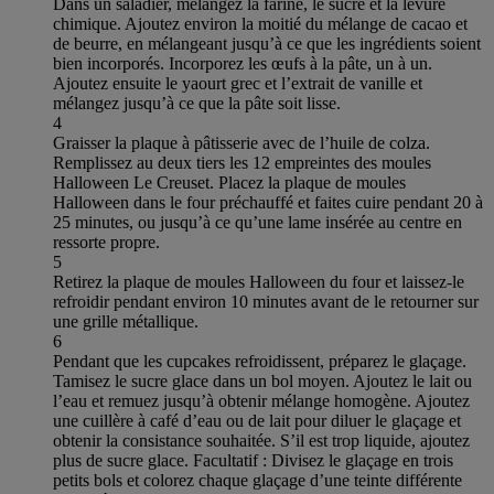
Dans un saladier, mélangez la farine, le sucre et la levure
chimique. Ajoutez environ la moitié du mélange de cacao et
de beurre, en mélangeant jusqu’à ce que les ingrédients soient
bien incorporés. Incorporez les œufs à la pâte, un à un.
Ajoutez ensuite le yaourt grec et l’extrait de vanille et
mélangez jusqu’à ce que la pâte soit lisse.
4
Graisser la plaque à pâtisserie avec de l’huile de colza.
Remplissez au deux tiers les 12 empreintes des moules
Halloween Le Creuset. Placez la plaque de moules
Halloween dans le four préchauffé et faites cuire pendant 20 à
25 minutes, ou jusqu’à ce qu’une lame insérée au centre en
ressorte propre.
5
Retirez la plaque de moules Halloween du four et laissez-le
refroidir pendant environ 10 minutes avant de le retourner sur
une grille métallique.
6
Pendant que les cupcakes refroidissent, préparez le glaçage.
Tamisez le sucre glace dans un bol moyen. Ajoutez le lait ou
l’eau et remuez jusqu’à obtenir mélange homogène. Ajoutez
une cuillère à café d’eau ou de lait pour diluer le glaçage et
obtenir la consistance souhaitée. S’il est trop liquide, ajoutez
plus de sucre glace. Facultatif : Divisez le glaçage en trois
petits bols et colorez chaque glaçage d’une teinte différente