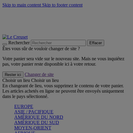
Skip to main content
Skip to footer content
Un set de 2 poignées en silicone offert* avec le code
"CADEAUPOIGNEES"
CRAQUEZ
Découvrez Les indispensables Le Creuset
CRAQUEZ
Découvrez la nouvelle couleur estivale de la gamme Nomade
CRAQUEZ
Rechercher
Effacer
Êtes vous sûr de vouloir changer de site ?
Votre panier sera vide sur le nouveau site. Mais ne vous inquiétez
pas, votre panier reste disponible ici à votre retour.
Changer de site
Rester ici
Choisir un lieu
Choisir un lieu
En changeant de lieu, vous supprimez le contenu de votre panier.
Les articles achetés en ligne ne peuvent être envoyés uniquement
dans le pays sélectionné.
EUROPE
ASIE / PACIFIQUE
AMÉRIQUE DU NORD
AMÉRIQUE DU SUD
MOYEN-ORIENT