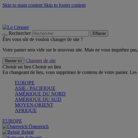
Skip to main content
Skip to footer content
Un set de 2 poignées en silicone offert* avec le code "CAD
Découvrez Les indispensables Le Creuset
CRAQUEZ
Découvrez la nouvelle couleur estivale de la gamme Nomade
CR
Rechercher
Effacer
Êtes vous sûr de vouloir changer de site ?
Votre panier sera vide sur le nouveau site. Mais ne vous inquiétez pas, 
Changer de site
Rester ici
Choisir un lieu
Choisir un lieu
En changeant de lieu, vous supprimez le contenu de votre panier. Les 
EUROPE
ASIE / PACIFIQUE
AMÉRIQUE DU NORD
AMÉRIQUE DU SUD
MOYEN-ORIENT
AFRIQUE
EUROPE
Österreich
België
Schweiz