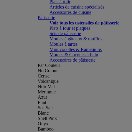
Plats à rôtir
Articles de cuisine spécialisés
Accessoires de cuisine
Pâtisserie
Voir tous les ustensiles de pâtisserie
Plats à four et plaques
Sets de pâtisserie
Moules à gâteaux & muffins
Moules à tartes
Mini-cocottes & Ramequins
Moules & Cocottes à Pain
Accessoires de pâtisserie
Par Couleur
No Colour
Cerise
Volcanique
Noir Mat
Meringue
Azur
Flint
Sea Salt
Blanc
Shell Pink
Onyx
Bamboo