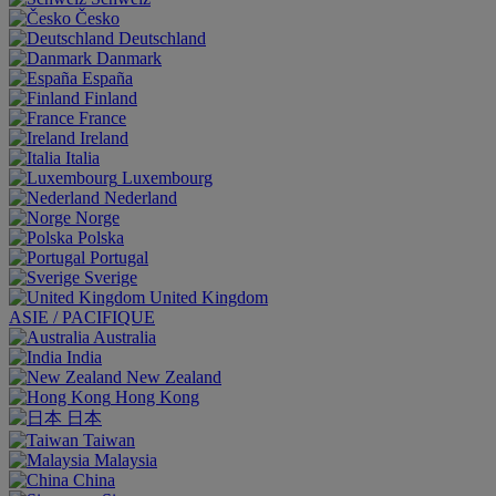
Česko
Deutschland
Danmark
España
Finland
France
Ireland
Italia
Luxembourg
Nederland
Norge
Polska
Portugal
Sverige
United Kingdom
ASIE / PACIFIQUE
Australia
India
New Zealand
Hong Kong
日本
Taiwan
Malaysia
China