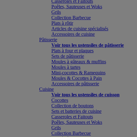
Casseroles et Faitouts
Poêles, Sauteuses et Woks
Grils
Collection Barbecue
Plats à rôtir
Articles de cuisine spécialisés
Accessoires de cuisine
Pâtisserie
Voir tous les ustensiles de pâtisserie
Plats à four et plaques
Sets de pâtisserie
Moules à gâteaux & muffins
Moules à tartes
Mini-cocottes & Ramequins
Moules & Cocottes à Pain
Accessoires de pâtisserie
Cuisine
Voir tous les ustensiles de cuisson
Cocottes
Collection de boutons
Sets et batteries de cuisine
Casseroles et Faitouts
Poêles, Sauteuses et Woks
Grils
Collection Barbecue