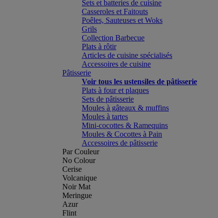
Sets et batteries de cuisine
Casseroles et Faitouts
Poêles, Sauteuses et Woks
Grils
Collection Barbecue
Plats à rôtir
Articles de cuisine spécialisés
Accessoires de cuisine
Pâtisserie
Voir tous les ustensiles de pâtisserie
Plats à four et plaques
Sets de pâtisserie
Moules à gâteaux & muffins
Moules à tartes
Mini-cocottes & Ramequins
Moules & Cocottes à Pain
Accessoires de pâtisserie
Par Couleur
No Colour
Cerise
Volcanique
Noir Mat
Meringue
Azur
Flint