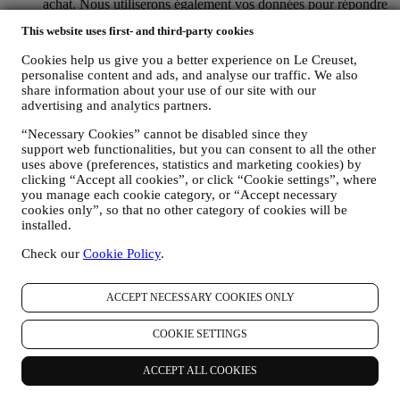
achat. Nous utiliserons également vos données pour répondre
aux demandes que vous nous envoyez par l’intermédiaire de
This website uses first- and third-party cookies
notre site Web ou d’autres canaux. Cette activité de traitement
se fonde sur l’exécution contractuelle de nos services de
Cookies help us give you a better experience on Le Creuset,
commerce en ligne. Nous pouvons traiter vos données en
personalise content and ads, and analyse our traffic. We also
fonction de notre intérêt légitime (dûment équilibré avec vos
share information about your use of our site with our
droits et libertés) pour vous envoyer des e-mails de suivi dans
advertising and analytics partners.
le cas où vous auriez ajouté des articles dans votre panier sans
finaliser votre achat en ligne. Si vous ne finalisez pas l'achat
“Necessary Cookies” cannot be disabled since they
dans un certain délai, aucune autre communication de suivi ne
support web functionalities, but you can consent to all the other
uses above (preferences, statistics and marketing cookies) by
sera envoyée.
clicking “Accept all cookies”, or click “Cookie settings”, where
POUR VOUS INFORMER AU SUJET DES
you manage each cookie category, or “Accept necessary
NOUVEAUTES OU DES OFFRES SUR LES PRODUITS
cookies only”, so that no other category of cookies will be
LE CREUSET : Si vous y avez consenti (par exemple en
installed.
vous abonnant à notre bulletin d’information lorsque vous
créez un compte sur le site Web), nous vous enverrons des
Check our
Cookie Policy
.
communications publicitaires personnalisées et des nouvelles
sur les initiatives relatives au monde Le Creuset, aux filiales
du groupe et à ses affiliés et partenaires locaux également
ACCEPT NECESSARY COOKIES ONLY
selon vos préférences. Nous vous contacterons par courrier
électronique, par SMS ou par les réseaux sociaux, ainsi que
COOKIE SETTINGS
par des moyens automatisés. Ces communications porteront
sur les produits Le Creuset ou sur les ouvertures de nouveaux
ACCEPT ALL COOKIES
magasins, les événements exclusifs, les concours, les
enquêtes, les démonstrations organisées par Le Creuset ou les