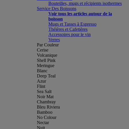
Bouteilles, mugs et récipients isothermes
Service Des Boissons
Voir tous les articles autour de la
boisson
Mugs et Tasses à Espresso
Théières et Cafetières
Accessoires pour le vin
Verres
Par Couleur
Cerise
Volcanique
Shell Pink
Meringue
Blanc
Deep Teal
Azur
Flint
Sea Salt
Noir Mat
Chambray
Bleu Riviera
Bamboo
No Colour
Nectar
Nuit