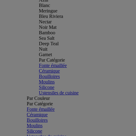
Blanc
Meringue
Bleu Riviera
Nectar
Noir Mat
Bamboo
Sea Salt
Deep Teal
Nuit
Garnet
Par Catégorie
Fonte émaillée
Céramique
Bouilloires
Moulins
Silicone
Ustensiles de cuisine
Par Couleur
Par Catégorie
Fonte émaillée
Céramique
Bouilloires
Moulins
Silicone