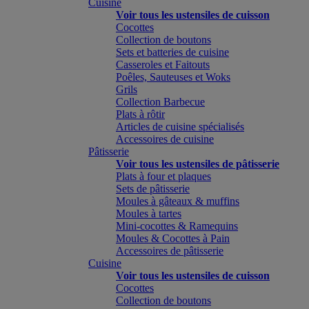
Cuisine
Voir tous les ustensiles de cuisson
Cocottes
Collection de boutons
Sets et batteries de cuisine
Casseroles et Faitouts
Poêles, Sauteuses et Woks
Grils
Collection Barbecue
Plats à rôtir
Articles de cuisine spécialisés
Accessoires de cuisine
Pâtisserie
Voir tous les ustensiles de pâtisserie
Plats à four et plaques
Sets de pâtisserie
Moules à gâteaux & muffins
Moules à tartes
Mini-cocottes & Ramequins
Moules & Cocottes à Pain
Accessoires de pâtisserie
Cuisine
Voir tous les ustensiles de cuisson
Cocottes
Collection de boutons