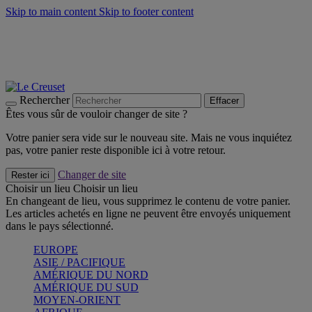
Skip to main content
Skip to footer content
Un set de 2 poignées en silicone offert* avec le code
"CADEAUPOIGNEES"
CRAQUEZ
Découvrez Les indispensables Le Creuset
CRAQUEZ
Découvrez la nouvelle couleur estivale de la gamme Nomade
CRAQUEZ
Rechercher
Effacer
Êtes vous sûr de vouloir changer de site ?
Votre panier sera vide sur le nouveau site. Mais ne vous inquiétez
pas, votre panier reste disponible ici à votre retour.
Changer de site
Rester ici
Choisir un lieu
Choisir un lieu
En changeant de lieu, vous supprimez le contenu de votre panier.
Les articles achetés en ligne ne peuvent être envoyés uniquement
dans le pays sélectionné.
EUROPE
ASIE / PACIFIQUE
AMÉRIQUE DU NORD
AMÉRIQUE DU SUD
MOYEN-ORIENT