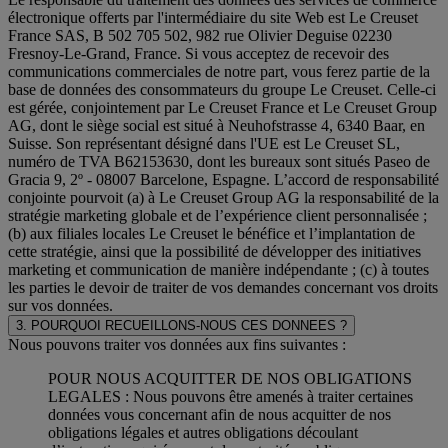
électronique offerts par l'intermédiaire du site Web est Le Creuset
France SAS, B 502 705 502, 982 rue Olivier Deguise 02230
Fresnoy-Le-Grand, France. Si vous acceptez de recevoir des
communications commerciales de notre part, vous ferez partie de la
base de données des consommateurs du groupe Le Creuset. Celle-ci
est gérée, conjointement par Le Creuset France et Le Creuset Group
AG, dont le siège social est situé à Neuhofstrasse 4, 6340 Baar, en
Suisse. Son représentant désigné dans l'UE est Le Creuset SL,
numéro de TVA B62153630, dont les bureaux sont situés Paseo de
Gracia 9, 2º - 08007 Barcelone, Espagne. L’accord de responsabilité
conjointe pourvoit (a) à Le Creuset Group AG la responsabilité de la
stratégie marketing globale et de l’expérience client personnalisée ;
(b) aux filiales locales Le Creuset le bénéfice et l’implantation de
cette stratégie, ainsi que la possibilité de développer des initiatives
marketing et communication de manière indépendante ; (c) à toutes
les parties le devoir de traiter de vos demandes concernant vos droits
sur vos données.
3. POURQUOI RECUEILLONS-NOUS CES DONNEES ?
Nous pouvons traiter vos données aux fins suivantes :
POUR NOUS ACQUITTER DE NOS OBLIGATIONS
LEGALES : Nous pouvons être amenés à traiter certaines
données vous concernant afin de nous acquitter de nos
obligations légales et autres obligations découlant