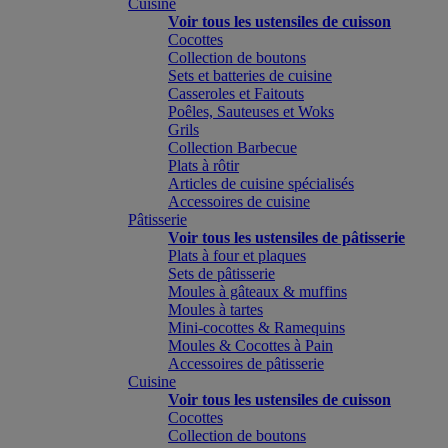
Cuisine
Voir tous les ustensiles de cuisson
Cocottes
Collection de boutons
Sets et batteries de cuisine
Casseroles et Faitouts
Poêles, Sauteuses et Woks
Grils
Collection Barbecue
Plats à rôtir
Articles de cuisine spécialisés
Accessoires de cuisine
Pâtisserie
Voir tous les ustensiles de pâtisserie
Plats à four et plaques
Sets de pâtisserie
Moules à gâteaux & muffins
Moules à tartes
Mini-cocottes & Ramequins
Moules & Cocottes à Pain
Accessoires de pâtisserie
Cuisine
Voir tous les ustensiles de cuisson
Cocottes
Collection de boutons