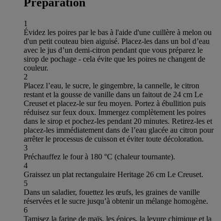
Préparation
1
Évidez les poires par le bas à l'aide d'une cuillère à melon ou
d'un petit couteau bien aiguisé. Placez-les dans un bol d’eau
avec le jus d’un demi-citron pendant que vous préparez le
sirop de pochage - cela évite que les poires ne changent de
couleur.
2
Placez l’eau, le sucre, le gingembre, la cannelle, le citron
restant et la gousse de vanille dans un faitout de 24 cm Le
Creuset et placez-le sur feu moyen. Portez à ébullition puis
réduisez sur feux doux. Immergez complètement les poires
dans le sirop et pochez-les pendant 20 minutes. Retirez-les et
placez-les immédiatement dans de l’eau glacée au citron pour
arrêter le processus de cuisson et éviter toute décoloration.
3
Préchauffez le four à 180 °C (chaleur tournante).
4
Graissez un plat rectangulaire Heritage 26 cm Le Creuset.
5
Dans un saladier, fouettez les œufs, les graines de vanille
réservées et le sucre jusqu’à obtenir un mélange homogène.
6
Tamisez la farine de maïs, les épices, la levure chimique et la