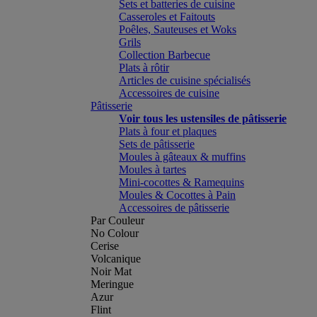
Sets et batteries de cuisine
Casseroles et Faitouts
Poêles, Sauteuses et Woks
Grils
Collection Barbecue
Plats à rôtir
Articles de cuisine spécialisés
Accessoires de cuisine
Pâtisserie
Voir tous les ustensiles de pâtisserie
Plats à four et plaques
Sets de pâtisserie
Moules à gâteaux & muffins
Moules à tartes
Mini-cocottes & Ramequins
Moules & Cocottes à Pain
Accessoires de pâtisserie
Par Couleur
No Colour
Cerise
Volcanique
Noir Mat
Meringue
Azur
Flint