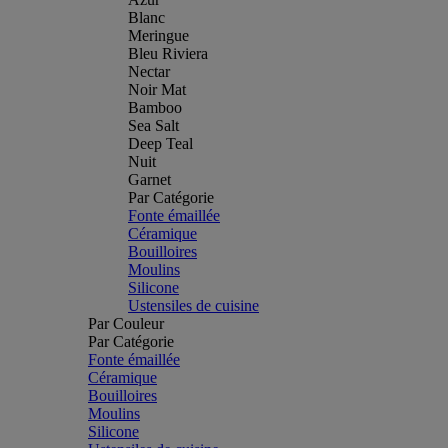
Blanc
Meringue
Bleu Riviera
Nectar
Noir Mat
Bamboo
Sea Salt
Deep Teal
Nuit
Garnet
Par Catégorie
Fonte émaillée
Céramique
Bouilloires
Moulins
Silicone
Ustensiles de cuisine
Par Couleur
Par Catégorie
Fonte émaillée
Céramique
Bouilloires
Moulins
Silicone