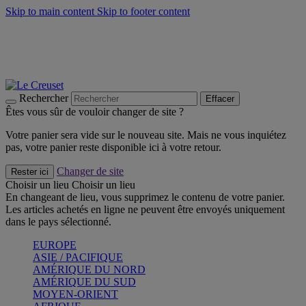
Skip to main content
Skip to footer content
Un set de 2 poignées en silicone offert* avec le code
"CADEAUPOIGNEES"
CRAQUEZ
Découvrez Les indispensables Le Creuset
CRAQUEZ
Découvrez la nouvelle couleur estivale de la gamme Nomade
CRAQUEZ
Rechercher
Effacer
Êtes vous sûr de vouloir changer de site ?
Votre panier sera vide sur le nouveau site. Mais ne vous inquiétez
pas, votre panier reste disponible ici à votre retour.
Changer de site
Rester ici
Choisir un lieu
Choisir un lieu
En changeant de lieu, vous supprimez le contenu de votre panier.
Les articles achetés en ligne ne peuvent être envoyés uniquement
dans le pays sélectionné.
EUROPE
ASIE / PACIFIQUE
AMÉRIQUE DU NORD
AMÉRIQUE DU SUD
MOYEN-ORIENT