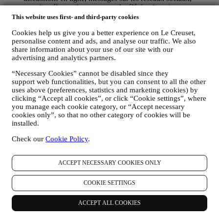
courriers électroniques ou appels téléphoniques).
This website uses first- and third-party cookies
Les données personnelles recueillies auprès de vous lorsque vous
utilisez le site Web ou que vous fournissez des informations
Cookies help us give you a better experience on Le Creuset,
personalise content and ads, and analyse our traffic. We also
permettant de vous identifier sont ainsi protégées et vous disposez
share information about your use of our site with our
des droits en matière de protection des données exposés au
advertising and analytics partners.
paragraphe 8 ci-dessous.
2. QUI RECUEILLE VOS DONNEES PERSONNELLES ?
“Necessary Cookies” cannot be disabled since they
Le responsable du traitement des données des services de commerce
support web functionalities, but you can consent to all the other
électronique offerts par l'intermédiaire du site Web est Le Creuset
uses above (preferences, statistics and marketing cookies) by
France SAS, B 502 705 502, 982 rue Olivier Deguise 02230
clicking “Accept all cookies”, or click “Cookie settings”, where
Fresnoy-Le-Grand, France. Si vous acceptez de recevoir des
you manage each cookie category, or “Accept necessary
communications commerciales de notre part, vous ferez partie de la
cookies only”, so that no other category of cookies will be
base de données des consommateurs du groupe Le Creuset. Celle-ci
installed.
est gérée, conjointement par Le Creuset France et Le Creuset Group
Check our
Cookie Policy
.
AG, dont le siège social est situé à Neuhofstrasse 4, 6340 Baar, en
Suisse. Son représentant désigné dans l'UE est Le Creuset SL,
numéro de TVA B62153630, dont les bureaux sont situés Paseo de
ACCEPT NECESSARY COOKIES ONLY
Gracia 9, 2º - 08007 Barcelone, Espagne. L’accord de responsabilité
conjointe pourvoit (a) à Le Creuset Group AG la responsabilité de la
COOKIE SETTINGS
stratégie marketing globale et de l’expérience client personnalisée ;
(b) aux filiales locales Le Creuset le bénéfice et l’implantation de
cette stratégie, ainsi que la possibilité de développer des initiatives
ACCEPT ALL COOKIES
marketing et communication de manière indépendante ; (c) à toutes
les parties le devoir de traiter de vos demandes concernant vos droits