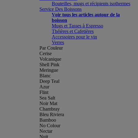
Bouteilles, mugs et récipients isothermes
Service Des Boissons
Voir tous les articles autour de la
boisson
Mugs et Tasses à Espresso
Théières et Cafetières
Accessoires pour le vin
Verres
Par Couleur
Cerise
Volcanique
Shell Pink
Meringue
Blanc
Deep Teal
Azur
Flint
Sea Salt
Noir Mat
Chambray
Bleu Riviera
Bamboo
No Colour
Nectar
Nuit