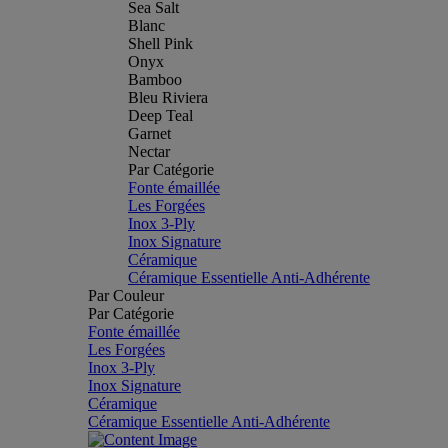
Sea Salt
Blanc
Shell Pink
Onyx
Bamboo
Bleu Riviera
Deep Teal
Garnet
Nectar
Par Catégorie
Fonte émaillée
Les Forgées
Inox 3-Ply
Inox Signature
Céramique
Céramique Essentielle Anti-Adhérente
Par Couleur
Par Catégorie
Fonte émaillée
Les Forgées
Inox 3-Ply
Inox Signature
Céramique
Céramique Essentielle Anti-Adhérente