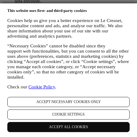
sera envoyée.
POUR VOUS INFORMER AU SUJET DES
This website uses first- and third-party cookies
NOUVEAUTES OU DES OFFRES SUR LES PRODUITS
LE CREUSET : Si vous y avez consenti (par exemple en
Cookies help us give you a better experience on Le Creuset,
vous abonnant à notre bulletin d’information lorsque vous
personalise content and ads, and analyse our traffic. We also
créez un compte sur le site Web), nous vous enverrons des
share information about your use of our site with our
communications publicitaires personnalisées et des nouvelles
advertising and analytics partners.
sur les initiatives relatives au monde Le Creuset, aux filiales
du groupe et à ses affiliés et partenaires locaux également
“Necessary Cookies” cannot be disabled since they
selon vos préférences. Nous vous contacterons par courrier
support web functionalities, but you can consent to all the other
électronique, par SMS ou par les réseaux sociaux, ainsi que
uses above (preferences, statistics and marketing cookies) by
clicking “Accept all cookies”, or click “Cookie settings”, where
par des moyens automatisés. Ces communications porteront
you manage each cookie category, or “Accept necessary
sur les produits Le Creuset ou sur les ouvertures de nouveaux
cookies only”, so that no other category of cookies will be
magasins, les événements exclusifs, les concours, les
installed.
enquêtes, les démonstrations organisées par Le Creuset ou les
offres spéciales que vous pourriez aimer. Ces communications
Check our
Cookie Policy
.
peuvent être sélectionnées ou personnalisées en fonction des
informations que nous détenons sur vous, comme votre lieu
de résidence ou votre historique d'achat, ou vos préférences
ACCEPT NECESSARY COOKIES ONLY
en lien avec nos produits. L’utilisation de vos données nous
permettra de mieux comprendre vos intérêts. Nous pourrons
COOKIE SETTINGS
ainsi personnaliser nos messages pour les rendre plus
pertinents et intéressants. Il n’y aura pas d’autres effets. Nous
ACCEPT ALL COOKIES
recueillons également des statistiques concernant l’ouverture
des courriers électroniques et les clics en utilisant les