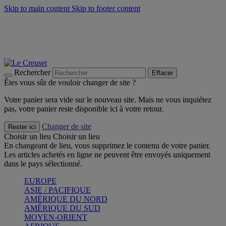
Skip to main content
Skip to footer content
Un set de 2 poignées en silicone offert* avec le code
"CADEAUPOIGNEES"
CRAQUEZ
Découvrez Les indispensables Le Creuset
CRAQUEZ
Découvrez la nouvelle couleur estivale de la gamme Nomade
CRAQUEZ
Rechercher
Effacer
Êtes vous sûr de vouloir changer de site ?
Votre panier sera vide sur le nouveau site. Mais ne vous inquiétez
pas, votre panier reste disponible ici à votre retour.
Changer de site
Rester ici
Choisir un lieu
Choisir un lieu
En changeant de lieu, vous supprimez le contenu de votre panier.
Les articles achetés en ligne ne peuvent être envoyés uniquement
dans le pays sélectionné.
EUROPE
ASIE / PACIFIQUE
AMÉRIQUE DU NORD
AMÉRIQUE DU SUD
MOYEN-ORIENT