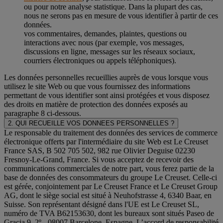
ou pour notre analyse statistique. Dans la plupart des cas,
nous ne serons pas en mesure de vous identifier à partir de ces
données.
vos commentaires, demandes, plaintes, questions ou
interactions avec nous (par exemple, vos messages,
discussions en ligne, messages sur les réseaux sociaux,
courriers électroniques ou appels téléphoniques).
Les données personnelles recueillies auprès de vous lorsque vous
utilisez le site Web ou que vous fournissez des informations
permettant de vous identifier sont ainsi protégées et vous disposez
des droits en matière de protection des données exposés au
paragraphe 8 ci-dessous.
2. QUI RECUEILLE VOS DONNEES PERSONNELLES ?
Le responsable du traitement des données des services de commerce
électronique offerts par l'intermédiaire du site Web est Le Creuset
France SAS, B 502 705 502, 982 rue Olivier Deguise 02230
Fresnoy-Le-Grand, France. Si vous acceptez de recevoir des
communications commerciales de notre part, vous ferez partie de la
base de données des consommateurs du groupe Le Creuset. Celle-ci
est gérée, conjointement par Le Creuset France et Le Creuset Group
AG, dont le siège social est situé à Neuhofstrasse 4, 6340 Baar, en
Suisse. Son représentant désigné dans l'UE est Le Creuset SL,
numéro de TVA B62153630, dont les bureaux sont situés Paseo de
Gracia 9, 2º - 08007 Barcelone, Espagne. L’accord de responsabilité