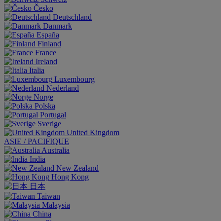
Česko
Deutschland
Danmark
España
Finland
France
Ireland
Italia
Luxembourg
Nederland
Norge
Polska
Portugal
Sverige
United Kingdom
ASIE / PACIFIQUE
Australia
India
New Zealand
Hong Kong
日本
Taiwan
Malaysia
China