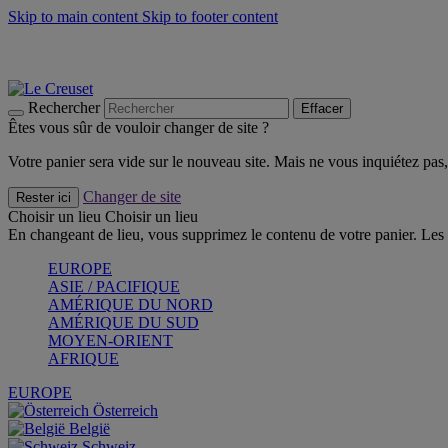
Skip to main content
Skip to footer content
Un set de 2 poignées en silicone offert* avec le code "CAD
Découvrez Les indispensables Le Creuset
CRAQUEZ
Découvrez la nouvelle couleur estivale de la gamme Nomade
CR
Rechercher
Effacer
Êtes vous sûr de vouloir changer de site ?
Votre panier sera vide sur le nouveau site. Mais ne vous inquiétez pas, 
Changer de site
Rester ici
Choisir un lieu
Choisir un lieu
En changeant de lieu, vous supprimez le contenu de votre panier. Les 
EUROPE
ASIE / PACIFIQUE
AMÉRIQUE DU NORD
AMÉRIQUE DU SUD
MOYEN-ORIENT
AFRIQUE
EUROPE
Österreich
België
Schweiz