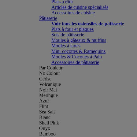
Plats à rôtir
Articles de cuisine spécialisés
Accessoires de cuisine
Pâtisserie
Voir tous les ustensiles de pâtisserie
Plats à four et plaques
Sets de pâtisserie
Moules à gâteaux & muffins
Moules à tartes
Mini-cocottes & Ramequins
Moules & Cocottes à Pain
Accessoires de pâtisserie
Par Couleur
No Colour
Cerise
Volcanique
Noir Mat
Meringue
Azur
Flint
Sea Salt
Blanc
Shell Pink
Onyx
Bamboo