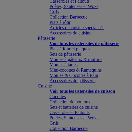
Casseroles et Faitouts
Poêles, Sauteuses et Woks
Grils
Collection Barbecue
Plats à rôtir
Articles de cuisine spécialisés
Accessoires de cuisine
Pâtisserie
Voir tous les ustensiles de pâtisserie
Plats à four et plaques
Sets de pâtisserie
Moules à gâteaux & muffins
Moules à tartes
Mini-cocottes & Ramequins
Moules & Cocottes à Pain
Accessoires de pâtisserie
Cuisine
Voir tous les ustensiles de cuisson
Cocottes
Collection de boutons
Sets et batteries de cuisine
Casseroles et Faitouts
Poêles, Sauteuses et Woks
Grils
Collection Barbecue