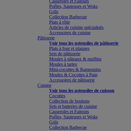
Casseroles et Faitouts
Poêles, Sauteuses et Woks
Grils
Collection Barbecue
Plats à rôtir
Articles de cuisine spécialisés
Accessoires de cuisine
Pâtisserie
Voir tous les ustensiles de pâtisserie
Plats à four et plaques
Sets de pâtisserie
Moules à gâteaux & muffins
Moules à tartes
Mini-cocottes & Ramequins
Moules & Cocottes à Pain
Accessoires de pâtisserie
Cuisine
Voir tous les ustensiles de cuisson
Cocottes
Collection de boutons
Sets et batteries de cuisine
Casseroles et Faitouts
Poêles, Sauteuses et Woks
Grils
Collection Barbecue