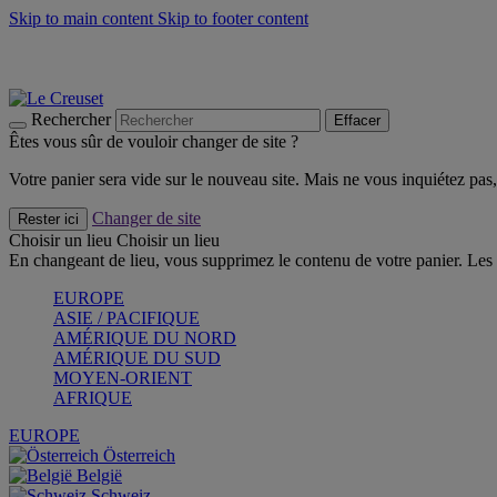
Skip to main content
Skip to footer content
Un set de 2 poignées en silicone offert* avec le code "CAD
Découvrez Les indispensables Le Creuset
CRAQUEZ
Découvrez la nouvelle couleur estivale de la gamme Nomade
CR
Rechercher
Effacer
Êtes vous sûr de vouloir changer de site ?
Votre panier sera vide sur le nouveau site. Mais ne vous inquiétez pas, 
Changer de site
Rester ici
Choisir un lieu
Choisir un lieu
En changeant de lieu, vous supprimez le contenu de votre panier. Les 
EUROPE
ASIE / PACIFIQUE
AMÉRIQUE DU NORD
AMÉRIQUE DU SUD
MOYEN-ORIENT
AFRIQUE
EUROPE
Österreich
België
Schweiz