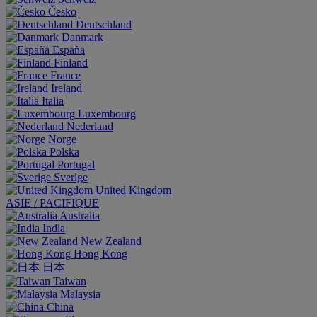
Česko
Deutschland
Danmark
España
Finland
France
Ireland
Italia
Luxembourg
Nederland
Norge
Polska
Portugal
Sverige
United Kingdom
ASIE / PACIFIQUE
Australia
India
New Zealand
Hong Kong
日本
Taiwan
Malaysia
China