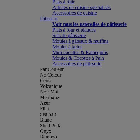
Plats à rôtir
Articles de cuisine spécialisés
Accessoires de cuisine
Pâtisserie
Voir tous les ustensiles de pâtisserie
Plats à four et plaques
Sets de pâtisserie
Moules à gâteaux & muffins
Moules à tartes
Mini-cocottes & Ramequins
Moules & Cocottes à Pain
Accessoires de pâtisserie
Par Couleur
No Colour
Cerise
Volcanique
Noir Mat
Meringue
Azur
Flint
Sea Salt
Blanc
Shell Pink
Onyx
Bamboo