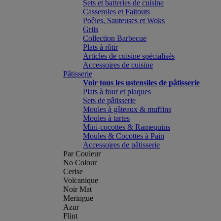
Sets et batteries de cuisine
Casseroles et Faitouts
Poêles, Sauteuses et Woks
Grils
Collection Barbecue
Plats à rôtir
Articles de cuisine spécialisés
Accessoires de cuisine
Pâtisserie
Voir tous les ustensiles de pâtisserie
Plats à four et plaques
Sets de pâtisserie
Moules à gâteaux & muffins
Moules à tartes
Mini-cocottes & Ramequins
Moules & Cocottes à Pain
Accessoires de pâtisserie
Par Couleur
No Colour
Cerise
Volcanique
Noir Mat
Meringue
Azur
Flint