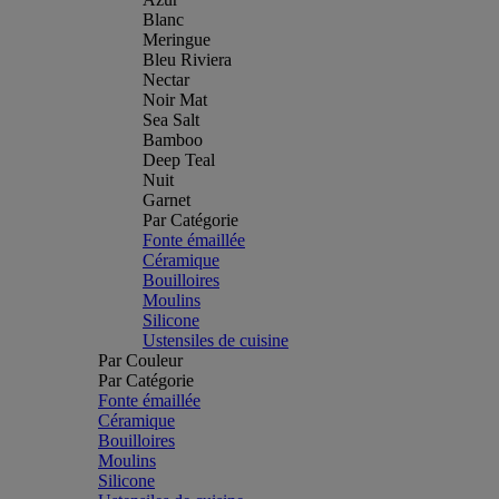
Blanc
Meringue
Bleu Riviera
Nectar
Noir Mat
Sea Salt
Bamboo
Deep Teal
Nuit
Garnet
Par Catégorie
Fonte émaillée
Céramique
Bouilloires
Moulins
Silicone
Ustensiles de cuisine
Par Couleur
Par Catégorie
Fonte émaillée
Céramique
Bouilloires
Moulins
Silicone