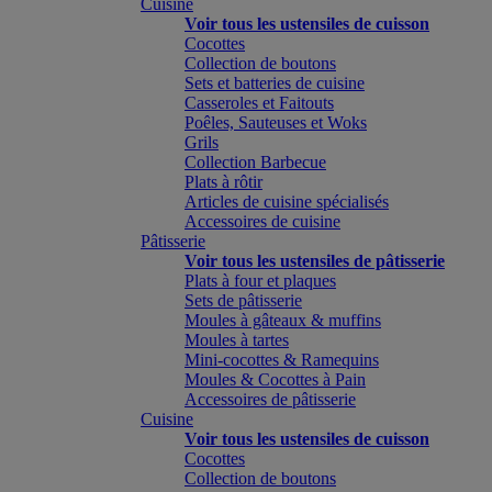
Cuisine
Voir tous les ustensiles de cuisson
Cocottes
Collection de boutons
Sets et batteries de cuisine
Casseroles et Faitouts
Poêles, Sauteuses et Woks
Grils
Collection Barbecue
Plats à rôtir
Articles de cuisine spécialisés
Accessoires de cuisine
Pâtisserie
Voir tous les ustensiles de pâtisserie
Plats à four et plaques
Sets de pâtisserie
Moules à gâteaux & muffins
Moules à tartes
Mini-cocottes & Ramequins
Moules & Cocottes à Pain
Accessoires de pâtisserie
Cuisine
Voir tous les ustensiles de cuisson
Cocottes
Collection de boutons