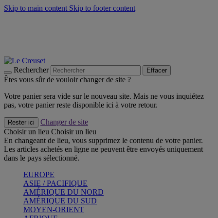
Skip to main content
Skip to footer content
Un set de 2 poignées en silicone offert* avec le code
"CADEAUPOIGNEES"
CRAQUEZ
Découvrez Les indispensables Le Creuset
CRAQUEZ
Découvrez la nouvelle couleur estivale de la gamme Nomade
CRAQUEZ
Rechercher
Effacer
Êtes vous sûr de vouloir changer de site ?
Votre panier sera vide sur le nouveau site. Mais ne vous inquiétez
pas, votre panier reste disponible ici à votre retour.
Changer de site
Rester ici
Choisir un lieu
Choisir un lieu
En changeant de lieu, vous supprimez le contenu de votre panier.
Les articles achetés en ligne ne peuvent être envoyés uniquement
dans le pays sélectionné.
EUROPE
ASIE / PACIFIQUE
AMÉRIQUE DU NORD
AMÉRIQUE DU SUD
MOYEN-ORIENT