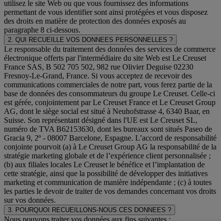
utilisez le site Web ou que vous fournissez des informations
permettant de vous identifier sont ainsi protégées et vous disposez
des droits en matière de protection des données exposés au
paragraphe 8 ci-dessous.
2. QUI RECUEILLE VOS DONNEES PERSONNELLES ?
Le responsable du traitement des données des services de commerce
électronique offerts par l'intermédiaire du site Web est Le Creuset
France SAS, B 502 705 502, 982 rue Olivier Deguise 02230
Fresnoy-Le-Grand, France. Si vous acceptez de recevoir des
communications commerciales de notre part, vous ferez partie de la
base de données des consommateurs du groupe Le Creuset. Celle-ci
est gérée, conjointement par Le Creuset France et Le Creuset Group
AG, dont le siège social est situé à Neuhofstrasse 4, 6340 Baar, en
Suisse. Son représentant désigné dans l'UE est Le Creuset SL,
numéro de TVA B62153630, dont les bureaux sont situés Paseo de
Gracia 9, 2º - 08007 Barcelone, Espagne. L’accord de responsabilité
conjointe pourvoit (a) à Le Creuset Group AG la responsabilité de la
stratégie marketing globale et de l’expérience client personnalisée ;
(b) aux filiales locales Le Creuset le bénéfice et l’implantation de
cette stratégie, ainsi que la possibilité de développer des initiatives
marketing et communication de manière indépendante ; (c) à toutes
les parties le devoir de traiter de vos demandes concernant vos droits
sur vos données.
3. POURQUOI RECUEILLONS-NOUS CES DONNEES ?
Nous pouvons traiter vos données aux fins suivantes :