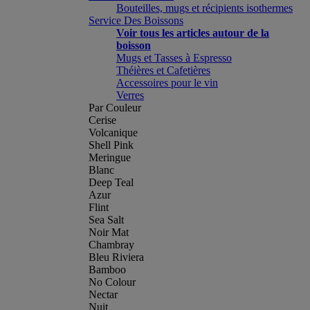
Bouteilles, mugs et récipients isothermes
Service Des Boissons
Voir tous les articles autour de la
boisson
Mugs et Tasses à Espresso
Théières et Cafetières
Accessoires pour le vin
Verres
Par Couleur
Cerise
Volcanique
Shell Pink
Meringue
Blanc
Deep Teal
Azur
Flint
Sea Salt
Noir Mat
Chambray
Bleu Riviera
Bamboo
No Colour
Nectar
Nuit