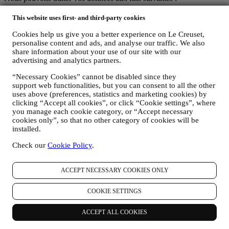
POUR NOUS ACQUITTER DE NOS OBLIGATIONS
This website uses first- and third-party cookies
LEGALES : Nous pouvons être amenés à traiter certaines
données vous concernant afin de nous acquitter de nos
Cookies help us give you a better experience on Le Creuset,
obligations légales et autres obligations découlant
personalise content and ads, and analyse our traffic. We also
share information about your use of our site with our
d’instructions qui émanent des autorités publiques.
advertising and analytics partners.
POUR CREER UN COMPTE LE CREUSET : Nous
utiliserons vos données pour créer un compte Le Creuset qui
“Necessary Cookies” cannot be disabled since they
vous donnera accès à un ensemble d’avantages réservés aux
support web functionalities, but you can consent to all the other
utilisateurs enregistrés, afin de vous permettre de mieux
uses above (preferences, statistics and marketing cookies) by
profiter de nos services, tels que le paiement accéléré,
clicking “Accept all cookies”, or click “Cookie settings”, where
l’enregistrement de plusieurs adresses d’expédition et la
you manage each cookie category, or “Accept necessary
consultation et le suivi des commandes. Cette activité de
cookies only”, so that no other category of cookies will be
traitement se fonde sur l’exécution contractuelle de ce service.
installed.
POUR GERER VOS COMMANDES ET VOUS
FOURNIR NOS PRODUITS, SERVICES ET
Check our
Cookie Policy
.
ASSISTANCE : Nous utiliserons vos données pour gérer la
relation contractuelle que nous entretenons avec vous, vos
ACCEPT NECESSARY COOKIES ONLY
achats de produits sur le site Web et en boutique Le Creuset,
votre utilisation du site Web, tout recours ultérieur au service
après-vente, ou votre participation à des concours. Nous
COOKIE SETTINGS
pouvons être amenés à traiter certaines données vous
concernant à des fins administratives liées à la relation
ACCEPT ALL COOKIES
contractuelle que nous entretenons avec vous, y compris la
comptabilité, la facturation et l’audit, la vérification des cartes