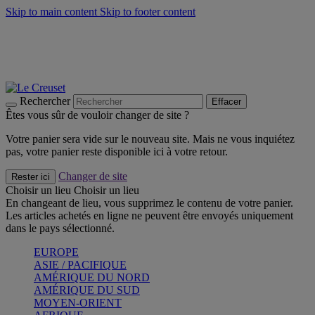
Skip to main content
Skip to footer content
Un set de 2 poignées en silicone offert* avec le code
"CADEAUPOIGNEES"
CRAQUEZ
Découvrez Les indispensables Le Creuset
CRAQUEZ
Découvrez la nouvelle couleur estivale de la gamme Nomade
CRAQUEZ
Rechercher
Effacer
Êtes vous sûr de vouloir changer de site ?
Votre panier sera vide sur le nouveau site. Mais ne vous inquiétez
pas, votre panier reste disponible ici à votre retour.
Changer de site
Rester ici
Choisir un lieu
Choisir un lieu
En changeant de lieu, vous supprimez le contenu de votre panier.
Les articles achetés en ligne ne peuvent être envoyés uniquement
dans le pays sélectionné.
EUROPE
ASIE / PACIFIQUE
AMÉRIQUE DU NORD
AMÉRIQUE DU SUD
MOYEN-ORIENT