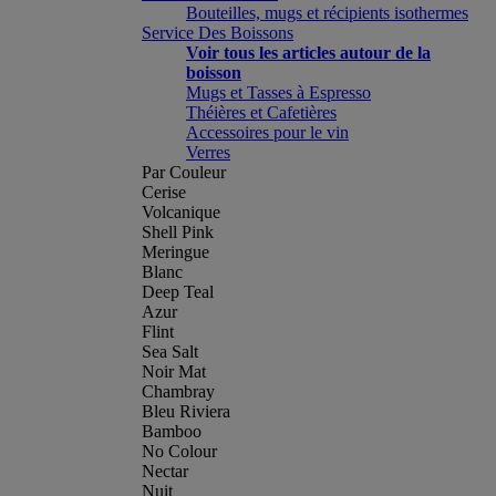
Bouteilles, mugs et récipients isothermes
Service Des Boissons
Voir tous les articles autour de la
boisson
Mugs et Tasses à Espresso
Théières et Cafetières
Accessoires pour le vin
Verres
Par Couleur
Cerise
Volcanique
Shell Pink
Meringue
Blanc
Deep Teal
Azur
Flint
Sea Salt
Noir Mat
Chambray
Bleu Riviera
Bamboo
No Colour
Nectar
Nuit