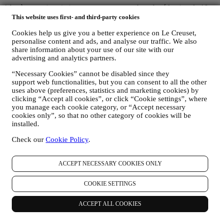
*Après votre inscription, vous recevrez un bon de réduction de 10
% par e-mail. Les
conditions générales de promotions
s'appliquent.
This website uses first- and third-party cookies
Cookies help us give you a better experience on Le Creuset,
Email
personalise content and ads, and analyse our traffic. We also
share information about your use of our site with our
En vous inscrivant, vous consentez à ce que Le Creuset France et
advertising and analytics partners.
Le Creuset Group AG gèrent vos données en tant que responsables
conjoints du traitement des données.
Politique de confidentialité.
“Necessary Cookies” cannot be disabled since they
support web functionalities, but you can consent to all the other
Merci pour votre inscription!
uses above (preferences, statistics and marketing cookies) by
clicking “Accept all cookies”, or click “Cookie settings”, where
Vous recevrez bientôt des nouvelles de Le Creuset.
you manage each cookie category, or “Accept necessary
Produits
cookies only”, so that no other category of cookies will be
installed.
Cuisine & Pâtisserie
Service de table
Check our
Cookie Policy
.
Les indispensables de la Cuisine
Cadeaux
ACCEPT NECESSARY COOKIES ONLY
Découvrir
COOKIE SETTINGS
Recettes
Nos Histoires
Services
ACCEPT ALL COOKIES
Concours
Carte Cadeau