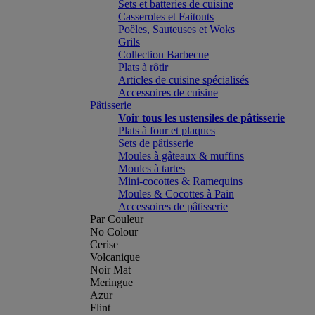
Sets et batteries de cuisine
Casseroles et Faitouts
Poêles, Sauteuses et Woks
Grils
Collection Barbecue
Plats à rôtir
Articles de cuisine spécialisés
Accessoires de cuisine
Pâtisserie
Voir tous les ustensiles de pâtisserie
Plats à four et plaques
Sets de pâtisserie
Moules à gâteaux & muffins
Moules à tartes
Mini-cocottes & Ramequins
Moules & Cocottes à Pain
Accessoires de pâtisserie
Par Couleur
No Colour
Cerise
Volcanique
Noir Mat
Meringue
Azur
Flint