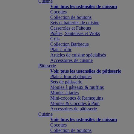
Cuisine
Voir tous les ustensiles de cuisson
Cocottes
Collection de boutons
Sets et batteries de cuisine
Casseroles et Faitouts
Poêles, Sauteuses et Woks
Grils
Collection Barbecue
Plats à rôtir
Articles de cuisine spécialisés
Accessoires de cuisine
Pâtisserie
Voir tous les ustensiles de pâtisserie
Plats à four et plaques
Sets de pâtisserie
Moules à gâteaux & muffins
Moules à tartes
Mini-cocottes & Ramequins
Moules & Cocottes à Pain
Accessoires de pâtisserie
Cuisine
Voir tous les ustensiles de cuisson
Cocottes
Collection de boutons