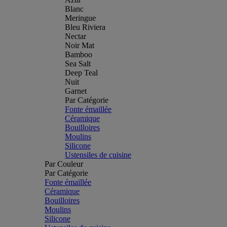
Blanc
Meringue
Bleu Riviera
Nectar
Noir Mat
Bamboo
Sea Salt
Deep Teal
Nuit
Garnet
Par Catégorie
Fonte émaillée
Céramique
Bouilloires
Moulins
Silicone
Ustensiles de cuisine
Par Couleur
Par Catégorie
Fonte émaillée
Céramique
Bouilloires
Moulins
Silicone