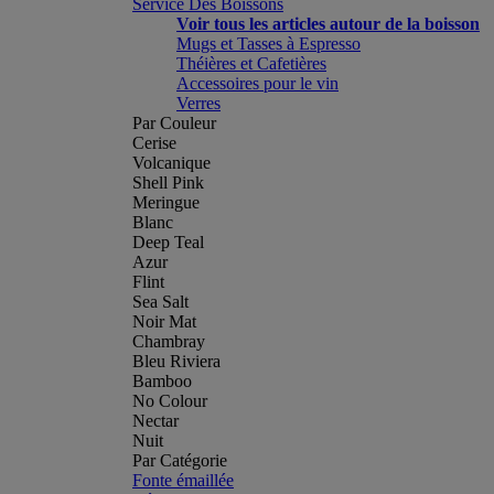
Service Des Boissons
Voir tous les articles autour de la boisson
Mugs et Tasses à Espresso
Théières et Cafetières
Accessoires pour le vin
Verres
Par Couleur
Cerise
Volcanique
Shell Pink
Meringue
Blanc
Deep Teal
Azur
Flint
Sea Salt
Noir Mat
Chambray
Bleu Riviera
Bamboo
No Colour
Nectar
Nuit
Par Catégorie
Fonte émaillée