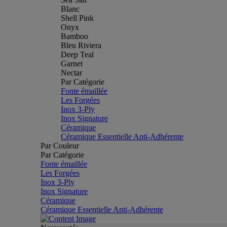
Blanc
Shell Pink
Onyx
Bamboo
Bleu Riviera
Deep Teal
Garnet
Nectar
Par Catégorie
Fonte émaillée
Les Forgées
Inox 3-Ply
Inox Signature
Céramique
Céramique Essentielle Anti-Adhérente
Par Couleur
Par Catégorie
Fonte émaillée
Les Forgées
Inox 3-Ply
Inox Signature
Céramique
Céramique Essentielle Anti-Adhérente