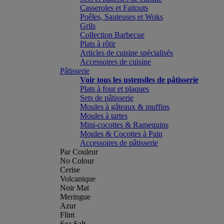
Casseroles et Faitouts
Poêles, Sauteuses et Woks
Grils
Collection Barbecue
Plats à rôtir
Articles de cuisine spécialisés
Accessoires de cuisine
Pâtisserie
Voir tous les ustensiles de pâtisserie
Plats à four et plaques
Sets de pâtisserie
Moules à gâteaux & muffins
Moules à tartes
Mini-cocottes & Ramequins
Moules & Cocottes à Pain
Accessoires de pâtisserie
Par Couleur
No Colour
Cerise
Volcanique
Noir Mat
Meringue
Azur
Flint
Sea Salt