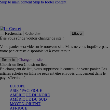
Skip to main content
Skip to footer content
Un set de 2 poignées en silicone offert* avec le code
"CADEAUPOIGNEES"
CRAQUEZ
Découvrez Les indispensables Le Creuset
CRAQUEZ
Découvrez la nouvelle couleur estivale de la gamme Nomade
CRAQUEZ
Rechercher
Effacer
Êtes vous sûr de vouloir changer de site ?
Votre panier sera vide sur le nouveau site. Mais ne vous inquiétez pas,
votre panier reste disponible ici à votre retour.
Changer de site
Rester ici
Choisir un lieu
Choisir un lieu
En changeant de lieu, vous supprimez le contenu de votre panier. Les
articles achetés en ligne ne peuvent être envoyés uniquement dans le
pays sélectionné.
EUROPE
ASIE / PACIFIQUE
AMÉRIQUE DU NORD
AMÉRIQUE DU SUD
MOYEN-ORIENT
AFRIQUE