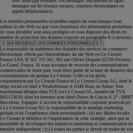
avec nous (par exemple, vos messages, discussions en ligne,
messages sur les réseaux sociaux, courriers électroniques ou
appels téléphoniques).
Les données personnelles recueillies auprès de vous lorsque vous
utilisez le site Web ou que vous fournissez des informations permettant
de vous identifier sont ainsi protégées et vous disposez des droits en
matière de protection des données exposés au paragraphe 8 ci-dessous.
2. QUI RECUEILLE VOS DONNEES PERSONNELLES ?
Le responsable du traitement des données des services de commerce
électronique offerts par l'intermédiaire du site Web est Le Creuset
France SAS, B 502 705 502, 982 rue Olivier Deguise 02230 Fresnoy-
Le-Grand, France. Si vous acceptez de recevoir des communications
commerciales de notre part, vous ferez partie de la base de données des
consommateurs du groupe Le Creuset. Celle-ci est gérée,
conjointement par Le Creuset France et Le Creuset Group AG, dont le
siège social est situé à Neuhofstrasse 4, 6340 Baar, en Suisse. Son
représentant désigné dans l'UE est Le Creuset SL, numéro de TVA
B62153630, dont les bureaux sont situés Paseo de Gracia 9, 2º - 08007
Barcelone, Espagne. L’accord de responsabilité conjointe pourvoit (a)
à Le Creuset Group AG la responsabilité de la stratégie marketing
globale et de l’expérience client personnalisée ; (b) aux filiales locales
Le Creuset le bénéfice et l’implantation de cette stratégie, ainsi que la
possibilité de développer des initiatives marketing et communication de
manière indépendante ; (c) à toutes les parties le devoir de traiter de vos