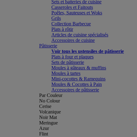
Sets et batteries de cuisine
Casseroles et Faitouts
Poêles, Sauteuses et Woks
Grils
Collection Barbecue
Plats à rôtir
Articles de cuisine spécialisés
Accessoires de cuisine
Pâtisserie
Voir tous les ustensiles de pâtisserie
Plats à four et plaques
Sets de pâtisserie
Moules à gâteaux & muffins
Moules à tartes
Mini-cocottes & Ramequins
Moules & Cocottes à Pain
Accessoires de pâtisserie
Par Couleur
No Colour
Cerise
Volcanique
Noir Mat
Meringue
Azur
Flint