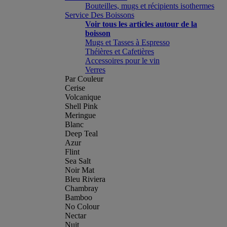
Bouteilles, mugs et récipients isothermes
Service Des Boissons
Voir tous les articles autour de la
boisson
Mugs et Tasses à Espresso
Théières et Cafetières
Accessoires pour le vin
Verres
Par Couleur
Cerise
Volcanique
Shell Pink
Meringue
Blanc
Deep Teal
Azur
Flint
Sea Salt
Noir Mat
Bleu Riviera
Chambray
Bamboo
No Colour
Nectar
Nuit