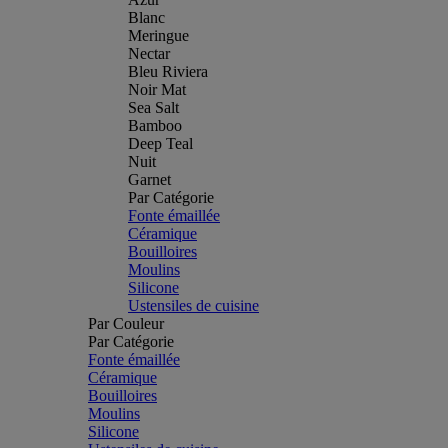
Blanc
Meringue
Nectar
Bleu Riviera
Noir Mat
Sea Salt
Bamboo
Deep Teal
Nuit
Garnet
Par Catégorie
Fonte émaillée
Céramique
Bouilloires
Moulins
Silicone
Ustensiles de cuisine
Par Couleur
Par Catégorie
Fonte émaillée
Céramique
Bouilloires
Moulins
Silicone