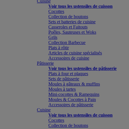
Cuisine
Voir tous les ustensiles de cuisson
Cocottes
Collection de boutons
Sets et batteries de cuisine
Casseroles et Faitouts
Poêles, Sauteuses et Woks
Grils
Collection Barbecue
Plats à rôtir
Articles de cuisine spécialisés
Accessoires de cuisine
Pâtisserie
Voir tous les ustensiles de pâtisserie
Plats à four et plaques
Sets de pâtisserie
Moules à gâteaux & muffins
Moules à tartes
Mini-cocottes & Ramequins
Moules & Cocottes à Pain
Accessoires de pâtisserie
Cuisine
Voir tous les ustensiles de cuisson
Cocottes
Collection de boutons