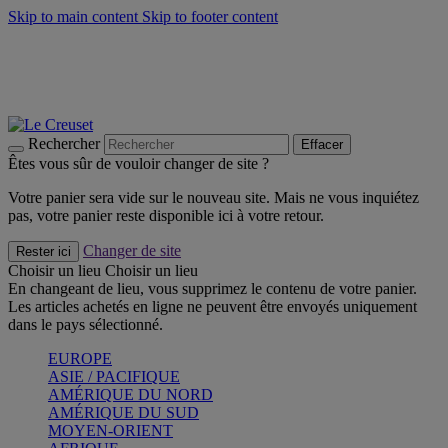
Skip to main content
Skip to footer content
Un set de 2 poignées en silicone offert* avec le code
"CADEAUPOIGNEES"
CRAQUEZ
Découvrez Les indispensables Le Creuset
CRAQUEZ
Découvrez la nouvelle couleur estivale de la gamme Nomade
CRAQUEZ
Rechercher
Effacer
Êtes vous sûr de vouloir changer de site ?
Votre panier sera vide sur le nouveau site. Mais ne vous inquiétez
pas, votre panier reste disponible ici à votre retour.
Changer de site
Rester ici
Choisir un lieu
Choisir un lieu
En changeant de lieu, vous supprimez le contenu de votre panier.
Les articles achetés en ligne ne peuvent être envoyés uniquement
dans le pays sélectionné.
EUROPE
ASIE / PACIFIQUE
AMÉRIQUE DU NORD
AMÉRIQUE DU SUD
MOYEN-ORIENT