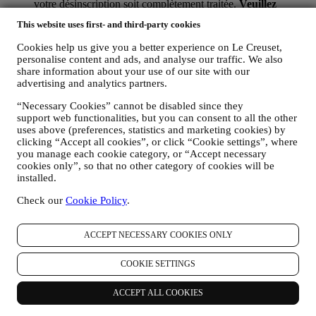
votre désinscription soit complètement traitée.
Veuillez
garder à l’esprit que nous ne transmettons pas et ne
This website uses first- and third-party cookies
vendons pas vos coordonnées et autres données
personnelles à d’autres sociétés à des fins marketing.
Cookies help us give you a better experience on Le Creuset,
RE-CIBLAGE / ADAPTATION DE NOS OFFRES ET
personalise content and ads, and analyse our traffic. We also
AMELIORATION DE L’EXPERIENCE CLIENT : Nous
share information about your use of our site with our
souhaitons utiliser vos données pour adapter nos services et
advertising and analytics partners.
offres selon vos besoins et préférences afin de vous offrir une
expérience client personnalisée. À cette fin, nous analyserons
“Necessary Cookies” cannot be disabled since they
support web functionalities, but you can consent to all the other
vos habitudes ou vos intérêts, par exemple en lien avec les
uses above (preferences, statistics and marketing cookies) by
produits les plus consultés, vos interactions avec nous sur les
clicking “Accept all cookies”, or click “Cookie settings”, where
réseaux sociaux, les pages de notre site Web que vous
you manage each cookie category, or “Accept necessary
consultez, le contenu de nos offres que vous lisez, etc. Nous
cookies only”, so that no other category of cookies will be
procéderons à cette analyse principalement en ayant recours à
installed.
des cookies et technologies similaires (incluant les pixels de
suivi des e-mails) et également grâce à vos données et à vos
Check our
Cookie Policy
.
préférences collectées lors de votre abonnement à nos
communications marketing personnalisées. Nous utiliserons
ces informations pour gérer nos publicités sur d’autres sites,
ACCEPT NECESSARY COOKIES ONLY
accorder l’accès à un contenu particulier, adapter le contenu
ou les offres que vous voyez sur le site Web ou, si vous avez
COOKIE SETTINGS
consenti à vous abonner à nos communications marketing,
pour vous envoyer des communications pertinentes qui
ACCEPT ALL COOKIES
pourraient vous intéresser / des messages que nous croyons
que vous pourriez aimer. Il n’y aura pas d’autres effets.