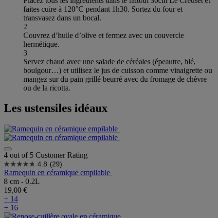
Placez tous les ingrédients dans le faitout 30cm Le Creuset et
faites cuire à 120°C pendant 1h30. Sortez du four et
transvasez dans un bocal.
2
Couvrez d’huile d’olive et fermez avec un couvercle
hermétique.
3
Servez chaud avec une salade de céréales (épeautre, blé,
boulgour…) et utilisez le jus de cuisson comme vinaigrette ou
mangez sur du pain grillé beurré avec du fromage de chèvre
ou de la ricotta.
Les ustensiles idéaux
4 out of 5 Customer Rating
4.8
(29)
Ramequin en céramique empilable
8 cm - 0.2L
19,00 €
+ 14
+ 16