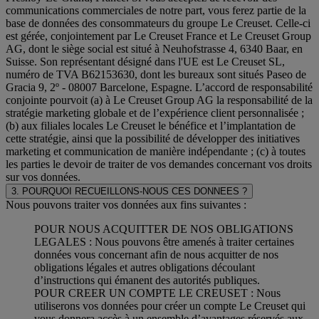
communications commerciales de notre part, vous ferez partie de la
base de données des consommateurs du groupe Le Creuset. Celle-ci
est gérée, conjointement par Le Creuset France et Le Creuset Group
AG, dont le siège social est situé à Neuhofstrasse 4, 6340 Baar, en
Suisse. Son représentant désigné dans l'UE est Le Creuset SL,
numéro de TVA B62153630, dont les bureaux sont situés Paseo de
Gracia 9, 2º - 08007 Barcelone, Espagne. L’accord de responsabilité
conjointe pourvoit (a) à Le Creuset Group AG la responsabilité de la
stratégie marketing globale et de l’expérience client personnalisée ;
(b) aux filiales locales Le Creuset le bénéfice et l’implantation de
cette stratégie, ainsi que la possibilité de développer des initiatives
marketing et communication de manière indépendante ; (c) à toutes
les parties le devoir de traiter de vos demandes concernant vos droits
sur vos données.
3. POURQUOI RECUEILLONS-NOUS CES DONNEES ?
Nous pouvons traiter vos données aux fins suivantes :
POUR NOUS ACQUITTER DE NOS OBLIGATIONS
LEGALES : Nous pouvons être amenés à traiter certaines
données vous concernant afin de nous acquitter de nos
obligations légales et autres obligations découlant
d’instructions qui émanent des autorités publiques.
POUR CREER UN COMPTE LE CREUSET : Nous
utiliserons vos données pour créer un compte Le Creuset qui
vous donnera accès à un ensemble d’avantages réservés aux