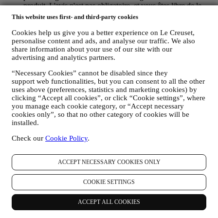
produit. L'avis n'est pas obligatoire, et vous êtes libre de le
donner ou non.
This website uses first- and third-party cookies
WHATSAPP FOR BUSINESS : Certains de nos magasins
physiques utilisent WhatsApp Business avec les clients qui en
Cookies help us give you a better experience on Le Creuset,
font la demande, uniquement pour fournir une assistance et
personalise content and ads, and analyse our traffic. We also
envoyer des informations sur nos produits. Ce canal n'est pas
share information about your use of our site with our
advertising and analytics partners.
destiné à la vente de nos produits. Aucune donnée de carte de
crédit ou autre information sensible ne sera demandée via
“Necessary Cookies” cannot be disabled since they
WhatsApp. Vous pouvez en savoir plus sur les conditions et
support web functionalities, but you can consent to all the other
les garanties de WhatsApp pour le transfert international de
uses above (preferences, statistics and marketing cookies) by
vos données sur
https://www.whatsapp.com/legal/privacy-
clicking “Accept all cookies”, or click “Cookie settings”, where
policy-eea
. Vous pouvez exercer vos droits en matière de
you manage each cookie category, or “Accept necessary
protection des données, y compris de révocation et
cookies only”, so that no other category of cookies will be
d'effacement des données, en contactant votre magasin ou
installed.
envoyant un courrier électronique à l’adresse
privacy@lecreuset.com
. La conservation des données par
Check our
Cookie Policy
.
WhatsApp est couverte par la politique de confidentialité de
l'application ; Le Creuset supprimera ces informations après 1
ACCEPT NECESSARY COOKIES ONLY
(un) an.
4. COMMENT VOS DONNEES SONT-ELLES PROTEGEES ?
COOKIE SETTINGS
Sécurité
- Nous accordons une grande importance à la sécurité des
données de nos utilisateurs. Le Creuset prendra des mesures
ACCEPT ALL COOKIES
raisonnables pour veiller à ce que vos données soient conservées en
toute sécurité et utilisées uniquement aux fins énoncées dans le