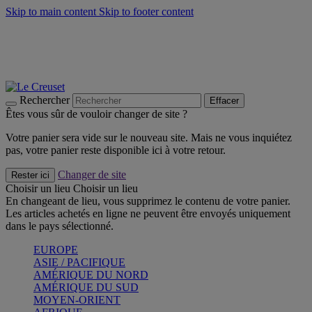
Skip to main content
Skip to footer content
Un set de 2 poignées en silicone offert* avec le code
"CADEAUPOIGNEES"
CRAQUEZ
Découvrez Les indispensables Le Creuset
CRAQUEZ
Découvrez la nouvelle couleur estivale de la gamme Nomade
CRAQUEZ
Rechercher
Effacer
Êtes vous sûr de vouloir changer de site ?
Votre panier sera vide sur le nouveau site. Mais ne vous inquiétez
pas, votre panier reste disponible ici à votre retour.
Changer de site
Rester ici
Choisir un lieu
Choisir un lieu
En changeant de lieu, vous supprimez le contenu de votre panier.
Les articles achetés en ligne ne peuvent être envoyés uniquement
dans le pays sélectionné.
EUROPE
ASIE / PACIFIQUE
AMÉRIQUE DU NORD
AMÉRIQUE DU SUD
MOYEN-ORIENT