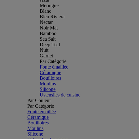
Meringue
Blanc
Bleu Riviera
Nectar
Noir Mat
Bamboo
Sea Salt
Deep Teal
Nuit
Garnet
Par Catégorie
Fonte émaillée
Céramique
Bouilloires
Moulins
Silicone
Ustensiles de cuisine
Par Couleur
Par Catégorie
Fonte émaillée
Céramique
Bouilloires
Moulins
Silicone