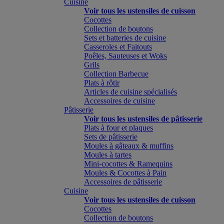
Cuisine
Voir tous les ustensiles de cuisson
Cocottes
Collection de boutons
Sets et batteries de cuisine
Casseroles et Faitouts
Poêles, Sauteuses et Woks
Grils
Collection Barbecue
Plats à rôtir
Articles de cuisine spécialisés
Accessoires de cuisine
Pâtisserie
Voir tous les ustensiles de pâtisserie
Plats à four et plaques
Sets de pâtisserie
Moules à gâteaux & muffins
Moules à tartes
Mini-cocottes & Ramequins
Moules & Cocottes à Pain
Accessoires de pâtisserie
Cuisine
Voir tous les ustensiles de cuisson
Cocottes
Collection de boutons