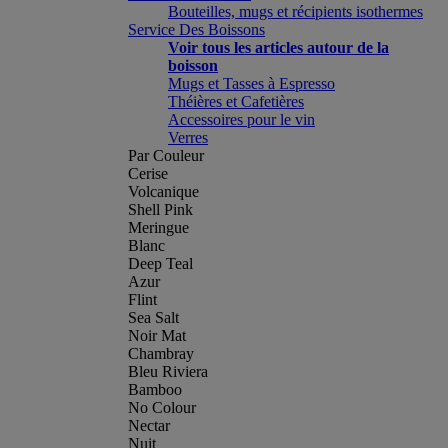
Bouteilles, mugs et récipients isothermes
Service Des Boissons
Voir tous les articles autour de la
boisson
Mugs et Tasses à Espresso
Théières et Cafetières
Accessoires pour le vin
Verres
Par Couleur
Cerise
Volcanique
Shell Pink
Meringue
Blanc
Deep Teal
Azur
Flint
Sea Salt
Noir Mat
Chambray
Bleu Riviera
Bamboo
No Colour
Nectar
Nuit