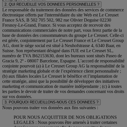
2. QUI RECUEILLE VOS DONNEES PERSONNELLES ?
Le responsable du traitement des données des services de commerce
électronique offerts par l'intermédiaire du site Web est Le Creuset
France SAS, B 502 705 502, 982 rue Olivier Deguise 02230
Fresnoy-Le-Grand, France. Si vous acceptez de recevoir des
communications commerciales de notre part, vous ferez partie de la
base de données des consommateurs du groupe Le Creuset. Celle-ci
est gérée, conjointement par Le Creuset France et Le Creuset Group
AG, dont le siège social est situé à Neuhofstrasse 4, 6340 Baar, en
Suisse. Son représentant désigné dans l'UE est Le Creuset SL,
numéro de TVA B62153630, dont les bureaux sont situés Paseo de
Gracia 9, 2º - 08007 Barcelone, Espagne. L’accord de responsabilité
conjointe pourvoit (a) à Le Creuset Group AG la responsabilité de la
stratégie marketing globale et de l’expérience client personnalisée ;
(b) aux filiales locales Le Creuset le bénéfice et l’implantation de
cette stratégie, ainsi que la possibilité de développer des initiatives
marketing et communication de manière indépendante ; (c) à toutes
les parties le devoir de traiter de vos demandes concernant vos droits
sur vos données.
3. POURQUOI RECUEILLONS-NOUS CES DONNEES ?
Nous pouvons traiter vos données aux fins suivantes :
POUR NOUS ACQUITTER DE NOS OBLIGATIONS
LEGALES : Nous pouvons être amenés à traiter certaines