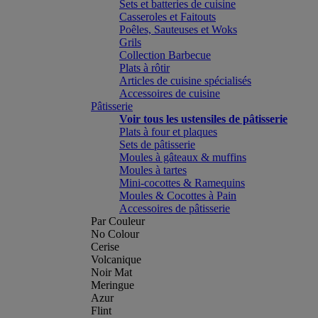
Sets et batteries de cuisine
Casseroles et Faitouts
Poêles, Sauteuses et Woks
Grils
Collection Barbecue
Plats à rôtir
Articles de cuisine spécialisés
Accessoires de cuisine
Pâtisserie
Voir tous les ustensiles de pâtisserie
Plats à four et plaques
Sets de pâtisserie
Moules à gâteaux & muffins
Moules à tartes
Mini-cocottes & Ramequins
Moules & Cocottes à Pain
Accessoires de pâtisserie
Par Couleur
No Colour
Cerise
Volcanique
Noir Mat
Meringue
Azur
Flint