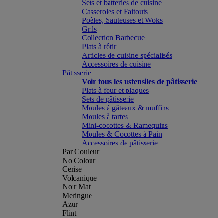
Sets et batteries de cuisine
Casseroles et Faitouts
Poêles, Sauteuses et Woks
Grils
Collection Barbecue
Plats à rôtir
Articles de cuisine spécialisés
Accessoires de cuisine
Pâtisserie
Voir tous les ustensiles de pâtisserie
Plats à four et plaques
Sets de pâtisserie
Moules à gâteaux & muffins
Moules à tartes
Mini-cocottes & Ramequins
Moules & Cocottes à Pain
Accessoires de pâtisserie
Par Couleur
No Colour
Cerise
Volcanique
Noir Mat
Meringue
Azur
Flint