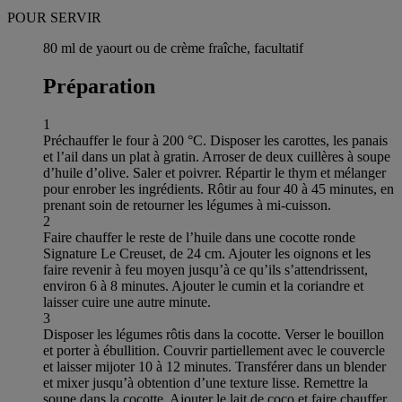
POUR SERVIR
80 ml de yaourt ou de crème fraîche, facultatif
Préparation
1
Préchauffer le four à 200 °C. Disposer les carottes, les panais
et l’ail dans un plat à gratin. Arroser de deux cuillères à soupe
d’huile d’olive. Saler et poivrer. Répartir le thym et mélanger
pour enrober les ingrédients. Rôtir au four 40 à 45 minutes, en
prenant soin de retourner les légumes à mi-cuisson.
2
Faire chauffer le reste de l’huile dans une cocotte ronde
Signature Le Creuset, de 24 cm. Ajouter les oignons et les
faire revenir à feu moyen jusqu’à ce qu’ils s’attendrissent,
environ 6 à 8 minutes. Ajouter le cumin et la coriandre et
laisser cuire une autre minute.
3
Disposer les légumes rôtis dans la cocotte. Verser le bouillon
et porter à ébullition. Couvrir partiellement avec le couvercle
et laisser mijoter 10 à 12 minutes. Transférer dans un blender
et mixer jusqu’à obtention d’une texture lisse. Remettre la
soupe dans la cocotte. Ajouter le lait de coco et faire chauffer