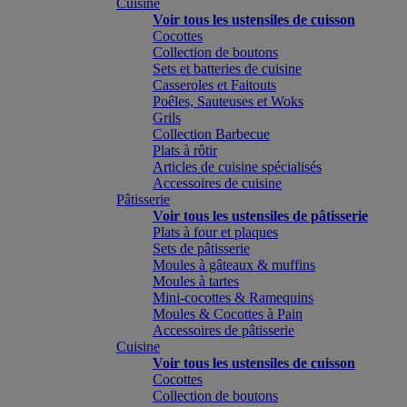
Cuisine
Voir tous les ustensiles de cuisson
Cocottes
Collection de boutons
Sets et batteries de cuisine
Casseroles et Faitouts
Poêles, Sauteuses et Woks
Grils
Collection Barbecue
Plats à rôtir
Articles de cuisine spécialisés
Accessoires de cuisine
Pâtisserie
Voir tous les ustensiles de pâtisserie
Plats à four et plaques
Sets de pâtisserie
Moules à gâteaux & muffins
Moules à tartes
Mini-cocottes & Ramequins
Moules & Cocottes à Pain
Accessoires de pâtisserie
Cuisine
Voir tous les ustensiles de cuisson
Cocottes
Collection de boutons