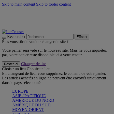
Skip to main content
Skip to footer content
Un set de 2 poignées en silicone offert* avec le code
"CADEAUPOIGNEES"
CRAQUEZ
Découvrez Les indispensables Le Creuset
CRAQUEZ
Découvrez la nouvelle couleur estivale de la gamme Nomade
CRAQUEZ
Rechercher
Effacer
Êtes vous sûr de vouloir changer de site ?
Votre panier sera vide sur le nouveau site. Mais ne vous inquiétez
pas, votre panier reste disponible ici à votre retour.
Changer de site
Rester ici
Choisir un lieu
Choisir un lieu
En changeant de lieu, vous supprimez le contenu de votre panier.
Les articles achetés en ligne ne peuvent être envoyés uniquement
dans le pays sélectionné.
EUROPE
ASIE / PACIFIQUE
AMÉRIQUE DU NORD
AMÉRIQUE DU SUD
MOYEN-ORIENT