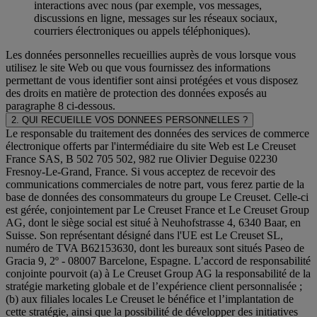
interactions avec nous (par exemple, vos messages,
discussions en ligne, messages sur les réseaux sociaux,
courriers électroniques ou appels téléphoniques).
Les données personnelles recueillies auprès de vous lorsque vous
utilisez le site Web ou que vous fournissez des informations
permettant de vous identifier sont ainsi protégées et vous disposez
des droits en matière de protection des données exposés au
paragraphe 8 ci-dessous.
2. QUI RECUEILLE VOS DONNEES PERSONNELLES ?
Le responsable du traitement des données des services de commerce
électronique offerts par l'intermédiaire du site Web est Le Creuset
France SAS, B 502 705 502, 982 rue Olivier Deguise 02230
Fresnoy-Le-Grand, France. Si vous acceptez de recevoir des
communications commerciales de notre part, vous ferez partie de la
base de données des consommateurs du groupe Le Creuset. Celle-ci
est gérée, conjointement par Le Creuset France et Le Creuset Group
AG, dont le siège social est situé à Neuhofstrasse 4, 6340 Baar, en
Suisse. Son représentant désigné dans l'UE est Le Creuset SL,
numéro de TVA B62153630, dont les bureaux sont situés Paseo de
Gracia 9, 2º - 08007 Barcelone, Espagne. L’accord de responsabilité
conjointe pourvoit (a) à Le Creuset Group AG la responsabilité de la
stratégie marketing globale et de l’expérience client personnalisée ;
(b) aux filiales locales Le Creuset le bénéfice et l’implantation de
cette stratégie, ainsi que la possibilité de développer des initiatives