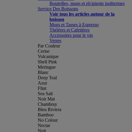
Bouteilles, mugs et récipients isothermes
Service Des Boissons
Voir tous les articles autour de la
boisson
Mugs et Tasses à Espresso
Théières et Cafetières
Accessoires pour le vin
Verres
Par Couleur
Cerise
Volcanique
Shell Pink
Meringue
Blanc
Deep Teal
Azur
Flint
Sea Salt
Noir Mat
Chambray
Bleu Riviera
Bamboo
No Colour
Nectar
Nuit