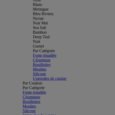
Blanc
Meringue
Bleu Riviera
Nectar
Noir Mat
Sea Salt
Bamboo
Deep Teal
Nuit
Garnet
Par Catégorie
Fonte émaillée
Céramique
Bouilloires
Moulins
Silicone
Ustensiles de cuisine
Par Couleur
Par Catégorie
Fonte émaillée
Céramique
Bouilloires
Moulins
Silicone