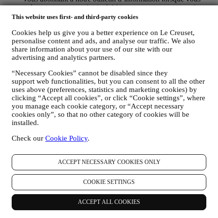
créez un compte sur le site Web), nous vous enverrons des
communications publicitaires personnalisées et des nouvelles
This website uses first- and third-party cookies
sur les initiatives relatives au monde Le Creuset, aux filiales
Cookies help us give you a better experience on Le Creuset,
du groupe et à ses affiliés et partenaires locaux également
personalise content and ads, and analyse our traffic. We also
selon vos préférences. Nous vous contacterons par courrier
share information about your use of our site with our
électronique, par SMS ou par les réseaux sociaux, ainsi que
advertising and analytics partners.
par des moyens automatisés. Ces communications porteront
sur les produits Le Creuset ou sur les ouvertures de nouveaux
“Necessary Cookies” cannot be disabled since they
magasins, les événements exclusifs, les concours, les
support web functionalities, but you can consent to all the other
enquêtes, les démonstrations organisées par Le Creuset ou les
uses above (preferences, statistics and marketing cookies) by
offres spéciales que vous pourriez aimer. Ces communications
clicking “Accept all cookies”, or click “Cookie settings”, where
peuvent être sélectionnées ou personnalisées en fonction des
you manage each cookie category, or “Accept necessary
informations que nous détenons sur vous, comme votre lieu
cookies only”, so that no other category of cookies will be
de résidence ou votre historique d'achat, ou vos préférences
installed.
en lien avec nos produits. L’utilisation de vos données nous
Check our
Cookie Policy
.
permettra de mieux comprendre vos intérêts. Nous pourrons
ainsi personnaliser nos messages pour les rendre plus
pertinents et intéressants. Il n’y aura pas d’autres effets. Nous
ACCEPT NECESSARY COOKIES ONLY
recueillons également des statistiques concernant l’ouverture
des courriers électroniques et les clics en utilisant les
COOKIE SETTINGS
technologies standard du secteur (incluant les pixels de suivi
des e-mails) pour nous permettre de contrôler notre bulletin
d’information. Ce traitement se fonde sur le consentement que
ACCEPT ALL COOKIES
vous nous avez donné pour recevoir des communications
commerciales personnalisées. Le consentement peut être