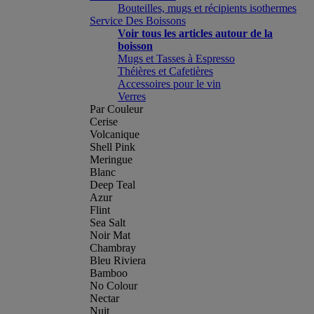
Bouteilles, mugs et récipients isothermes
Service Des Boissons
Voir tous les articles autour de la
boisson
Mugs et Tasses à Espresso
Théières et Cafetières
Accessoires pour le vin
Verres
Par Couleur
Cerise
Volcanique
Shell Pink
Meringue
Blanc
Deep Teal
Azur
Flint
Sea Salt
Noir Mat
Chambray
Bleu Riviera
Bamboo
No Colour
Nectar
Nuit