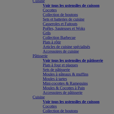
Cuisine
Voir tous les ustensiles de cuisson
Cocottes
Collection de boutons
Sets et batteries de cuisine
Casseroles et Faitouts
Poêles, Sauteuses et Woks
Grils
Collection Barbecue
Plats à rôtir
Articles de cuisine spécialisés
Accessoires de cuisine
Pâtisserie
Voir tous les ustensiles de pâtisserie
Plats à four et plaques
Sets de pâtisserie
Moules à gâteaux & muffins
Moules à tartes
Mini-cocottes & Ramequins
Moules & Cocottes à Pain
Accessoires de pâtisserie
Cuisine
Voir tous les ustensiles de cuisson
Cocottes
Collection de boutons