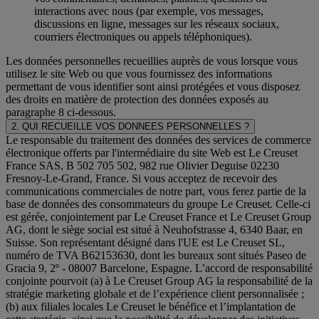
interactions avec nous (par exemple, vos messages,
discussions en ligne, messages sur les réseaux sociaux,
courriers électroniques ou appels téléphoniques).
Les données personnelles recueillies auprès de vous lorsque vous
utilisez le site Web ou que vous fournissez des informations
permettant de vous identifier sont ainsi protégées et vous disposez
des droits en matière de protection des données exposés au
paragraphe 8 ci-dessous.
2. QUI RECUEILLE VOS DONNEES PERSONNELLES ?
Le responsable du traitement des données des services de commerce
électronique offerts par l'intermédiaire du site Web est Le Creuset
France SAS, B 502 705 502, 982 rue Olivier Deguise 02230
Fresnoy-Le-Grand, France. Si vous acceptez de recevoir des
communications commerciales de notre part, vous ferez partie de la
base de données des consommateurs du groupe Le Creuset. Celle-ci
est gérée, conjointement par Le Creuset France et Le Creuset Group
AG, dont le siège social est situé à Neuhofstrasse 4, 6340 Baar, en
Suisse. Son représentant désigné dans l'UE est Le Creuset SL,
numéro de TVA B62153630, dont les bureaux sont situés Paseo de
Gracia 9, 2º - 08007 Barcelone, Espagne. L’accord de responsabilité
conjointe pourvoit (a) à Le Creuset Group AG la responsabilité de la
stratégie marketing globale et de l’expérience client personnalisée ;
(b) aux filiales locales Le Creuset le bénéfice et l’implantation de