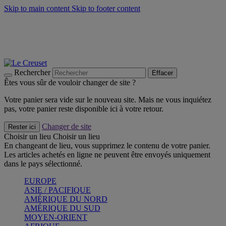
Skip to main content
Skip to footer content
Un set de 2 poignées en silicone offert* avec le code
"CADEAUPOIGNEES"
CRAQUEZ
Découvrez Les indispensables Le Creuset
CRAQUEZ
Découvrez la nouvelle couleur estivale de la gamme Nomade
CRAQUEZ
Rechercher
Effacer
Êtes vous sûr de vouloir changer de site ?
Votre panier sera vide sur le nouveau site. Mais ne vous inquiétez
pas, votre panier reste disponible ici à votre retour.
Changer de site
Rester ici
Choisir un lieu
Choisir un lieu
En changeant de lieu, vous supprimez le contenu de votre panier.
Les articles achetés en ligne ne peuvent être envoyés uniquement
dans le pays sélectionné.
EUROPE
ASIE / PACIFIQUE
AMÉRIQUE DU NORD
AMÉRIQUE DU SUD
MOYEN-ORIENT