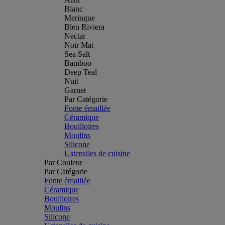
Blanc
Meringue
Bleu Riviera
Nectar
Noir Mat
Sea Salt
Bamboo
Deep Teal
Nuit
Garnet
Par Catégorie
Fonte émaillée
Céramique
Bouilloires
Moulins
Silicone
Ustensiles de cuisine
Par Couleur
Par Catégorie
Fonte émaillée
Céramique
Bouilloires
Moulins
Silicone