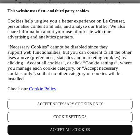
utilisons les cookies et savoir comment vous pouvez les
supprimer, consultez notre
Politique en matière de cookies
.
This website uses first- and third-party cookies
AVIS PRODUITS : Si vous avez acheté l'un de nos produits,
nous pouvons vous envoyer un courrier électronique pour
Cookies help us give you a better experience on Le Creuset,
vous demander votre avis sur ce produit. Nous sommes
personalise content and ads, and analyse our traffic. We also
intéressés par les commentaires de nos clients (s'ils souhaitent
share information about your use of our site with our
advertising and analytics partners.
fournir de telles informations) afin d'améliorer constamment
nos produits et services. À la fin du processus d'achat, nous
“Necessary Cookies” cannot be disabled since they
pouvons également vous inviter à rédiger votre avis sur le
support web functionalities, but you can consent to all the other
produit. L'avis n'est pas obligatoire, et vous êtes libre de le
uses above (preferences, statistics and marketing cookies) by
donner ou non.
clicking “Accept all cookies”, or click “Cookie settings”, where
WHATSAPP FOR BUSINESS : Certains de nos magasins
you manage each cookie category, or “Accept necessary
physiques utilisent WhatsApp Business avec les clients qui en
cookies only”, so that no other category of cookies will be
font la demande, uniquement pour fournir une assistance et
installed.
envoyer des informations sur nos produits. Ce canal n'est pas
destiné à la vente de nos produits. Aucune donnée de carte de
Check our
Cookie Policy
.
crédit ou autre information sensible ne sera demandée via
WhatsApp. Vous pouvez en savoir plus sur les conditions et
ACCEPT NECESSARY COOKIES ONLY
les garanties de WhatsApp pour le transfert international de
vos données sur
https://www.whatsapp.com/legal/privacy-
policy-eea
. Vous pouvez exercer vos droits en matière de
COOKIE SETTINGS
protection des données, y compris de révocation et
d'effacement des données, en contactant votre magasin ou
ACCEPT ALL COOKIES
envoyant un courrier électronique à l’adresse
privacy@lecreuset.com
. La conservation des données par