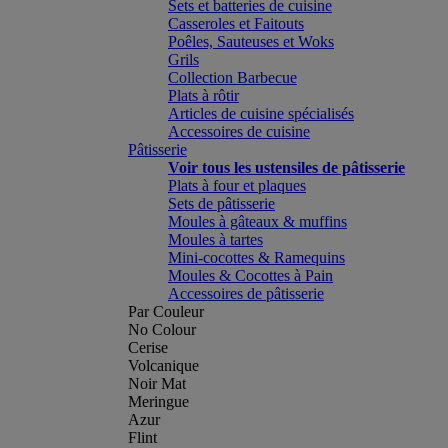
Sets et batteries de cuisine
Casseroles et Faitouts
Poêles, Sauteuses et Woks
Grils
Collection Barbecue
Plats à rôtir
Articles de cuisine spécialisés
Accessoires de cuisine
Pâtisserie
Voir tous les ustensiles de pâtisserie
Plats à four et plaques
Sets de pâtisserie
Moules à gâteaux & muffins
Moules à tartes
Mini-cocottes & Ramequins
Moules & Cocottes à Pain
Accessoires de pâtisserie
Par Couleur
No Colour
Cerise
Volcanique
Noir Mat
Meringue
Azur
Flint