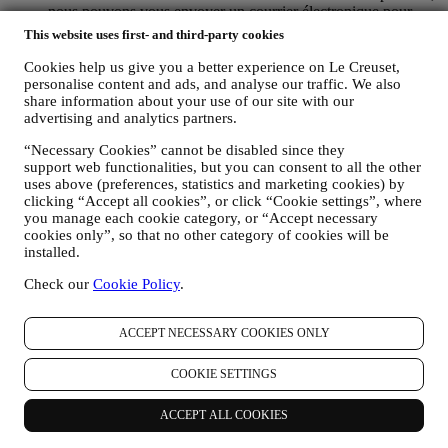
nous pouvons vous envoyer un courrier électronique pour
vous demander votre avis sur ce produit. Nous sommes
This website uses first- and third-party cookies
intéressés par les commentaires de nos clients (s'ils souhaitent
fournir de telles informations) afin d'améliorer constamment
Cookies help us give you a better experience on Le Creuset,
nos produits et services. À la fin du processus d'achat, nous
personalise content and ads, and analyse our traffic. We also
pouvons également vous inviter à rédiger votre avis sur le
share information about your use of our site with our
advertising and analytics partners.
produit. L'avis n'est pas obligatoire, et vous êtes libre de le
donner ou non.
“Necessary Cookies” cannot be disabled since they
WHATSAPP FOR BUSINESS : Certains de nos magasins
support web functionalities, but you can consent to all the other
physiques utilisent WhatsApp Business avec les clients qui en
uses above (preferences, statistics and marketing cookies) by
font la demande, uniquement pour fournir une assistance et
clicking “Accept all cookies”, or click “Cookie settings”, where
envoyer des informations sur nos produits. Ce canal n'est pas
you manage each cookie category, or “Accept necessary
destiné à la vente de nos produits. Aucune donnée de carte de
cookies only”, so that no other category of cookies will be
crédit ou autre information sensible ne sera demandée via
installed.
WhatsApp. Vous pouvez en savoir plus sur les conditions et
les garanties de WhatsApp pour le transfert international de
Check our
Cookie Policy
.
vos données sur
https://www.whatsapp.com/legal/privacy-
policy-eea
. Vous pouvez exercer vos droits en matière de
ACCEPT NECESSARY COOKIES ONLY
protection des données, y compris de révocation et
d'effacement des données, en contactant votre magasin ou
envoyant un courrier électronique à l’adresse
COOKIE SETTINGS
privacy@lecreuset.com
. La conservation des données par
WhatsApp est couverte par la politique de confidentialité de
ACCEPT ALL COOKIES
l'application ; Le Creuset supprimera ces informations après 1
(un) an.