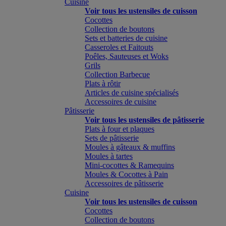
Cuisine
Voir tous les ustensiles de cuisson
Cocottes
Collection de boutons
Sets et batteries de cuisine
Casseroles et Faitouts
Poêles, Sauteuses et Woks
Grils
Collection Barbecue
Plats à rôtir
Articles de cuisine spécialisés
Accessoires de cuisine
Pâtisserie
Voir tous les ustensiles de pâtisserie
Plats à four et plaques
Sets de pâtisserie
Moules à gâteaux & muffins
Moules à tartes
Mini-cocottes & Ramequins
Moules & Cocottes à Pain
Accessoires de pâtisserie
Cuisine
Voir tous les ustensiles de cuisson
Cocottes
Collection de boutons