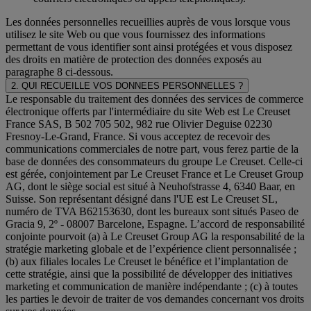
Les données personnelles recueillies auprès de vous lorsque vous
utilisez le site Web ou que vous fournissez des informations
permettant de vous identifier sont ainsi protégées et vous disposez
des droits en matière de protection des données exposés au
paragraphe 8 ci-dessous.
2. QUI RECUEILLE VOS DONNEES PERSONNELLES ?
Le responsable du traitement des données des services de commerce
électronique offerts par l'intermédiaire du site Web est Le Creuset
France SAS, B 502 705 502, 982 rue Olivier Deguise 02230
Fresnoy-Le-Grand, France. Si vous acceptez de recevoir des
communications commerciales de notre part, vous ferez partie de la
base de données des consommateurs du groupe Le Creuset. Celle-ci
est gérée, conjointement par Le Creuset France et Le Creuset Group
AG, dont le siège social est situé à Neuhofstrasse 4, 6340 Baar, en
Suisse. Son représentant désigné dans l'UE est Le Creuset SL,
numéro de TVA B62153630, dont les bureaux sont situés Paseo de
Gracia 9, 2º - 08007 Barcelone, Espagne. L’accord de responsabilité
conjointe pourvoit (a) à Le Creuset Group AG la responsabilité de la
stratégie marketing globale et de l’expérience client personnalisée ;
(b) aux filiales locales Le Creuset le bénéfice et l’implantation de
cette stratégie, ainsi que la possibilité de développer des initiatives
marketing et communication de manière indépendante ; (c) à toutes
les parties le devoir de traiter de vos demandes concernant vos droits