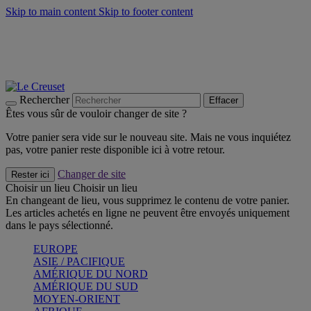
Skip to main content
Skip to footer content
Un set de 2 poignées en silicone offert* avec le code
"CADEAUPOIGNEES"
CRAQUEZ
Découvrez Les indispensables Le Creuset
CRAQUEZ
Découvrez la nouvelle couleur estivale de la gamme Nomade
CRAQUEZ
Rechercher
Effacer
Êtes vous sûr de vouloir changer de site ?
Votre panier sera vide sur le nouveau site. Mais ne vous inquiétez
pas, votre panier reste disponible ici à votre retour.
Changer de site
Rester ici
Choisir un lieu
Choisir un lieu
En changeant de lieu, vous supprimez le contenu de votre panier.
Les articles achetés en ligne ne peuvent être envoyés uniquement
dans le pays sélectionné.
EUROPE
ASIE / PACIFIQUE
AMÉRIQUE DU NORD
AMÉRIQUE DU SUD
MOYEN-ORIENT