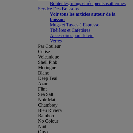
Bouteilles, mugs et récipients isothermes
Service Des Boissons
Voir tous les articles autour de la
boisson
Mugs et Tasses à Espresso
Théières et Cafetières
Accessoires pour le vin
Verres
Par Couleur
Cerise
Volcanique
Shell Pink
Meringue
Blanc
Deep Teal
Azur
Flint
Sea Salt
Noir Mat
Chambray
Bleu Riviera
Bamboo
No Colour
Nuit
Onyx