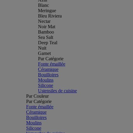
Blanc
Meringue
Bleu Riviera
Nectar
Noir Mat
Bamboo
Sea Salt
Deep Teal
Nuit
Garnet
Par Catégorie
Fonte émaillée
Céramique
Bouilloires
Moulins
Silicone
Ustensiles de cuisine
Par Couleur
Par Catégorie
Fonte émaillée
Céramique
Bouilloires
Moulins
Silicone