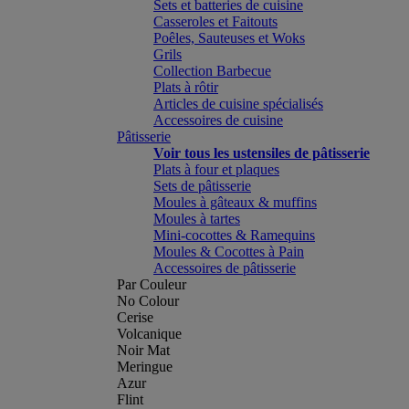
Sets et batteries de cuisine
Casseroles et Faitouts
Poêles, Sauteuses et Woks
Grils
Collection Barbecue
Plats à rôtir
Articles de cuisine spécialisés
Accessoires de cuisine
Pâtisserie
Voir tous les ustensiles de pâtisserie
Plats à four et plaques
Sets de pâtisserie
Moules à gâteaux & muffins
Moules à tartes
Mini-cocottes & Ramequins
Moules & Cocottes à Pain
Accessoires de pâtisserie
Par Couleur
No Colour
Cerise
Volcanique
Noir Mat
Meringue
Azur
Flint