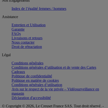
Nos Engagements
Index de l’égalité femmes / hommes
Assistance
Entretien et Utilisation
Garantie
FAQs
Livraisons et retours
Nous contacter
Droit de rétractation
Légal
Conditions générales
Conditions générales d’utilisation et de vente des Cartes
Cadeaux
Politique de confidentialité
Politique en matière de cookies
Conditions générales d’utilisation
Avis sur le respect de la vie privée – Vidéosurveillance en
magasin
Déclaration d'accessibilité
© Copyright © 2026, Le Creuset France SAS. Tout droit réservé. -