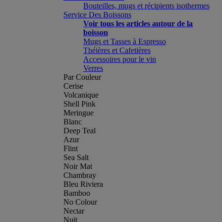
Bouteilles, mugs et récipients isothermes
Service Des Boissons
Voir tous les articles autour de la
boisson
Mugs et Tasses à Espresso
Théières et Cafetières
Accessoires pour le vin
Verres
Par Couleur
Cerise
Volcanique
Shell Pink
Meringue
Blanc
Deep Teal
Azur
Flint
Sea Salt
Noir Mat
Chambray
Bleu Riviera
Bamboo
No Colour
Nectar
Nuit