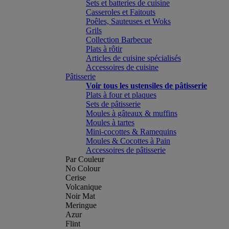
Sets et batteries de cuisine
Casseroles et Faitouts
Poêles, Sauteuses et Woks
Grils
Collection Barbecue
Plats à rôtir
Articles de cuisine spécialisés
Accessoires de cuisine
Pâtisserie
Voir tous les ustensiles de pâtisserie
Plats à four et plaques
Sets de pâtisserie
Moules à gâteaux & muffins
Moules à tartes
Mini-cocottes & Ramequins
Moules & Cocottes à Pain
Accessoires de pâtisserie
Par Couleur
No Colour
Cerise
Volcanique
Noir Mat
Meringue
Azur
Flint