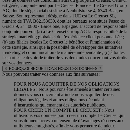
base de données des consommateurs du groupe Le Creuset. Celle-ci
est gérée, conjointement par Le Creuset France et Le Creuset Group
AG, dont le siège social est situé à Neuhofstrasse 4, 6340 Baar, en
Suisse. Son représentant désigné dans l'UE est Le Creuset SL,
numéro de TVA B62153630, dont les bureaux sont situés Paseo de
Gracia 9, 2º - 08007 Barcelone, Espagne. L’accord de responsabilité
conjointe pourvoit (a) à Le Creuset Group AG la responsabilité de la
stratégie marketing globale et de l’expérience client personnalisée ;
(b) aux filiales locales Le Creuset le bénéfice et l’implantation de
cette stratégie, ainsi que la possibilité de développer des initiatives
marketing et communication de manière indépendante ; (c) à toutes
les parties le devoir de traiter de vos demandes concernant vos droits
sur vos données.
3. POURQUOI RECUEILLONS-NOUS CES DONNEES ?
Nous pouvons traiter vos données aux fins suivantes :
POUR NOUS ACQUITTER DE NOS OBLIGATIONS
LEGALES : Nous pouvons être amenés à traiter certaines
données vous concernant afin de nous acquitter de nos
obligations légales et autres obligations découlant
d’instructions qui émanent des autorités publiques.
POUR CREER UN COMPTE LE CREUSET : Nous
utiliserons vos données pour créer un compte Le Creuset qui
vous donnera accès à un ensemble d’avantages réservés aux
utilisateurs enregistrés, afin de vous permettre de mieux