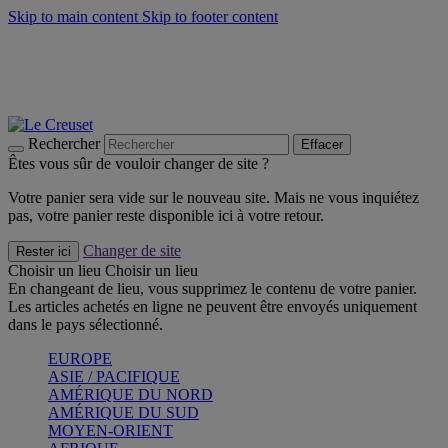
Skip to main content
Skip to footer content
Un set de 2 poignées en silicone offert* avec le code
"CADEAUPOIGNEES"
CRAQUEZ
Découvrez Les indispensables Le Creuset
CRAQUEZ
Découvrez la nouvelle couleur estivale de la gamme Nomade
CRAQUEZ
Rechercher
Effacer
Êtes vous sûr de vouloir changer de site ?
Votre panier sera vide sur le nouveau site. Mais ne vous inquiétez
pas, votre panier reste disponible ici à votre retour.
Changer de site
Rester ici
Choisir un lieu
Choisir un lieu
En changeant de lieu, vous supprimez le contenu de votre panier.
Les articles achetés en ligne ne peuvent être envoyés uniquement
dans le pays sélectionné.
EUROPE
ASIE / PACIFIQUE
AMÉRIQUE DU NORD
AMÉRIQUE DU SUD
MOYEN-ORIENT