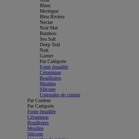
Blanc
Meringue
Bleu Riviera
Nectar
Noir Mat
Bamboo
Sea Salt
Deep Teal
Nuit
Garnet
Par Catégorie
Fonte émaillée
Céramique
Bouilloires
Moulins
Silicone
Ustensiles de cuisine
Par Couleur
Par Catégorie
Fonte émaillée
Céramique
Bouilloires
Moulins
Silicone