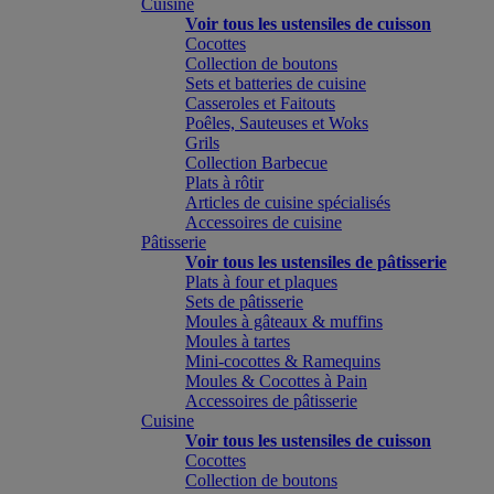
Cuisine
Voir tous les ustensiles de cuisson
Cocottes
Collection de boutons
Sets et batteries de cuisine
Casseroles et Faitouts
Poêles, Sauteuses et Woks
Grils
Collection Barbecue
Plats à rôtir
Articles de cuisine spécialisés
Accessoires de cuisine
Pâtisserie
Voir tous les ustensiles de pâtisserie
Plats à four et plaques
Sets de pâtisserie
Moules à gâteaux & muffins
Moules à tartes
Mini-cocottes & Ramequins
Moules & Cocottes à Pain
Accessoires de pâtisserie
Cuisine
Voir tous les ustensiles de cuisson
Cocottes
Collection de boutons