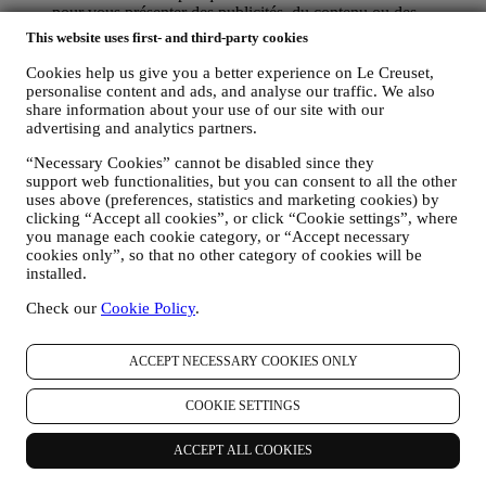
pour vous présenter des publicités, du contenu ou des
messages en fonction de vos intérêts, vous pouvez limiter
This website uses first- and third-party cookies
l’utilisation des informations sur vos actions en ligne en gérant
vos paramètres en matière de cookies (veuillez toutefois noter
Cookies help us give you a better experience on Le Creuset,
que certains cookies sont nécessaires pour utiliser le site Web).
personalise content and ads, and analyse our traffic. We also
Veuillez noter que cela ne vous empêche pas de recevoir des
share information about your use of our site with our
advertising and analytics partners.
publicités, des offres ou des messages. Vous continuerez à
recevoir des publicités, des offres ou des messages
“Necessary Cookies” cannot be disabled since they
génériques. Pour plus d’informations sur la façon dont nous
support web functionalities, but you can consent to all the other
utilisons les cookies et savoir comment vous pouvez les
uses above (preferences, statistics and marketing cookies) by
supprimer, consultez notre
Politique en matière de cookies
.
clicking “Accept all cookies”, or click “Cookie settings”, where
AVIS PRODUITS : Si vous avez acheté l'un de nos produits,
you manage each cookie category, or “Accept necessary
nous pouvons vous envoyer un courrier électronique pour
cookies only”, so that no other category of cookies will be
vous demander votre avis sur ce produit. Nous sommes
installed.
intéressés par les commentaires de nos clients (s'ils souhaitent
fournir de telles informations) afin d'améliorer constamment
Check our
Cookie Policy
.
nos produits et services. À la fin du processus d'achat, nous
pouvons également vous inviter à rédiger votre avis sur le
ACCEPT NECESSARY COOKIES ONLY
produit. L'avis n'est pas obligatoire, et vous êtes libre de le
donner ou non.
WHATSAPP FOR BUSINESS : Certains de nos magasins
COOKIE SETTINGS
physiques utilisent WhatsApp Business avec les clients qui en
font la demande, uniquement pour fournir une assistance et
ACCEPT ALL COOKIES
envoyer des informations sur nos produits. Ce canal n'est pas
destiné à la vente de nos produits. Aucune donnée de carte de