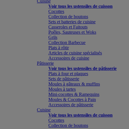
Cuisine
Voir tous les ustensiles de cuisson
Cocottes
Collection de boutons
Sets et batteries de cuisine
Casseroles et Faitouts
Poêles, Sauteuses et Woks
Grils
Collection Barbecue
Plats à rôtir
Articles de cuisine spécialisés
Accessoires de cuisine
Pâtisserie
Voir tous les ustensiles de pâtisserie
Plats à four et plaques
Sets de pâtisserie
Moules à gâteaux & muffins
Moules à tartes
Mini-cocottes & Ramequins
Moules & Cocottes à Pain
Accessoires de pâtisserie
Cuisine
Voir tous les ustensiles de cuisson
Cocottes
Collection de boutons