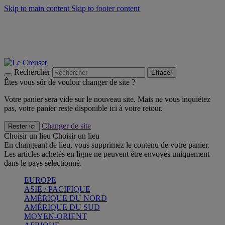
Skip to main content
Skip to footer content
Un set de 2 poignées en silicone offert* avec le code
"CADEAUPOIGNEES"
CRAQUEZ
Découvrez Les indispensables Le Creuset
CRAQUEZ
Découvrez la nouvelle couleur estivale de la gamme Nomade
CRAQUEZ
Rechercher
Effacer
Êtes vous sûr de vouloir changer de site ?
Votre panier sera vide sur le nouveau site. Mais ne vous inquiétez
pas, votre panier reste disponible ici à votre retour.
Changer de site
Rester ici
Choisir un lieu
Choisir un lieu
En changeant de lieu, vous supprimez le contenu de votre panier.
Les articles achetés en ligne ne peuvent être envoyés uniquement
dans le pays sélectionné.
EUROPE
ASIE / PACIFIQUE
AMÉRIQUE DU NORD
AMÉRIQUE DU SUD
MOYEN-ORIENT