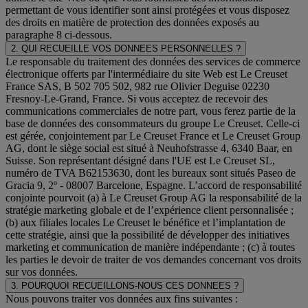
permettant de vous identifier sont ainsi protégées et vous disposez
des droits en matière de protection des données exposés au
paragraphe 8 ci-dessous.
2. QUI RECUEILLE VOS DONNEES PERSONNELLES ?
Le responsable du traitement des données des services de commerce
électronique offerts par l'intermédiaire du site Web est Le Creuset
France SAS, B 502 705 502, 982 rue Olivier Deguise 02230
Fresnoy-Le-Grand, France. Si vous acceptez de recevoir des
communications commerciales de notre part, vous ferez partie de la
base de données des consommateurs du groupe Le Creuset. Celle-ci
est gérée, conjointement par Le Creuset France et Le Creuset Group
AG, dont le siège social est situé à Neuhofstrasse 4, 6340 Baar, en
Suisse. Son représentant désigné dans l'UE est Le Creuset SL,
numéro de TVA B62153630, dont les bureaux sont situés Paseo de
Gracia 9, 2º - 08007 Barcelone, Espagne. L’accord de responsabilité
conjointe pourvoit (a) à Le Creuset Group AG la responsabilité de la
stratégie marketing globale et de l’expérience client personnalisée ;
(b) aux filiales locales Le Creuset le bénéfice et l’implantation de
cette stratégie, ainsi que la possibilité de développer des initiatives
marketing et communication de manière indépendante ; (c) à toutes
les parties le devoir de traiter de vos demandes concernant vos droits
sur vos données.
3. POURQUOI RECUEILLONS-NOUS CES DONNEES ?
Nous pouvons traiter vos données aux fins suivantes :