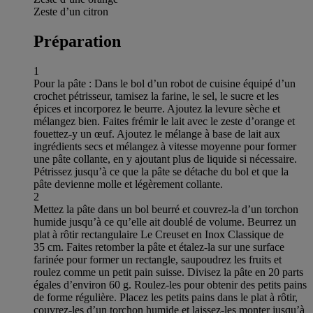
Zeste d’un citron
Préparation
1
Pour la pâte : Dans le bol d’un robot de cuisine équipé d’un
crochet pétrisseur, tamisez la farine, le sel, le sucre et les
épices et incorporez le beurre. Ajoutez la levure sèche et
mélangez bien. Faites frémir le lait avec le zeste d’orange et
fouettez-y un œuf. Ajoutez le mélange à base de lait aux
ingrédients secs et mélangez à vitesse moyenne pour former
une pâte collante, en y ajoutant plus de liquide si nécessaire.
Pétrissez jusqu’à ce que la pâte se détache du bol et que la
pâte devienne molle et légèrement collante.
2
Mettez la pâte dans un bol beurré et couvrez-la d’un torchon
humide jusqu’à ce qu’elle ait doublé de volume. Beurrez un
plat à rôtir rectangulaire Le Creuset en Inox Classique de
35 cm. Faites retomber la pâte et étalez-la sur une surface
farinée pour former un rectangle, saupoudrez les fruits et
roulez comme un petit pain suisse. Divisez la pâte en 20 parts
égales d’environ 60 g. Roulez-les pour obtenir des petits pains
de forme régulière. Placez les petits pains dans le plat à rôtir,
couvrez-les d’un torchon humide et laissez-les monter jusqu’à