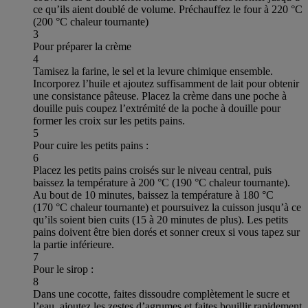
ce qu’ils aient doublé de volume. Préchauffez le four à 220 °C
(200 °C chaleur tournante)
3
Pour préparer la crème
4
Tamisez la farine, le sel et la levure chimique ensemble.
Incorporez l’huile et ajoutez suffisamment de lait pour obtenir
une consistance pâteuse. Placez la crème dans une poche à
douille puis coupez l’extrémité de la poche à douille pour
former les croix sur les petits pains.
5
Pour cuire les petits pains :
6
Placez les petits pains croisés sur le niveau central, puis
baissez la température à 200 °C (190 °C chaleur tournante).
Au bout de 10 minutes, baissez la température à 180 °C
(170 °C chaleur tournante) et poursuivez la cuisson jusqu’à ce
qu’ils soient bien cuits (15 à 20 minutes de plus). Les petits
pains doivent être bien dorés et sonner creux si vous tapez sur
la partie inférieure.
7
Pour le sirop :
8
Dans une cocotte, faites dissoudre complètement le sucre et
l’eau, ajoutez les zestes d’agrumes et faites bouillir rapidement