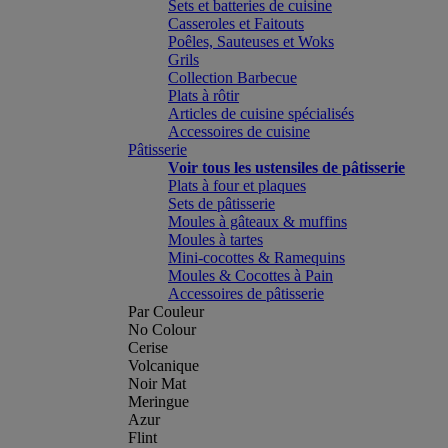
Sets et batteries de cuisine
Casseroles et Faitouts
Poêles, Sauteuses et Woks
Grils
Collection Barbecue
Plats à rôtir
Articles de cuisine spécialisés
Accessoires de cuisine
Pâtisserie
Voir tous les ustensiles de pâtisserie
Plats à four et plaques
Sets de pâtisserie
Moules à gâteaux & muffins
Moules à tartes
Mini-cocottes & Ramequins
Moules & Cocottes à Pain
Accessoires de pâtisserie
Par Couleur
No Colour
Cerise
Volcanique
Noir Mat
Meringue
Azur
Flint