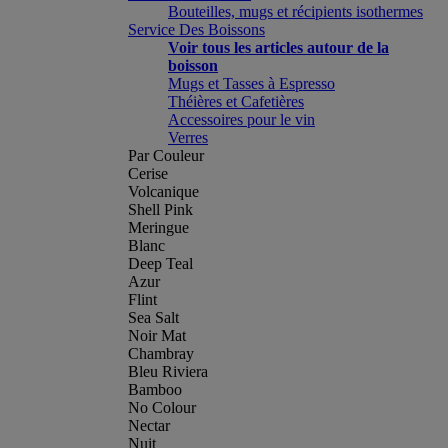
Bouteilles, mugs et récipients isothermes
Service Des Boissons
Voir tous les articles autour de la
boisson
Mugs et Tasses à Espresso
Théières et Cafetières
Accessoires pour le vin
Verres
Par Couleur
Cerise
Volcanique
Shell Pink
Meringue
Blanc
Deep Teal
Azur
Flint
Sea Salt
Noir Mat
Chambray
Bleu Riviera
Bamboo
No Colour
Nectar
Nuit