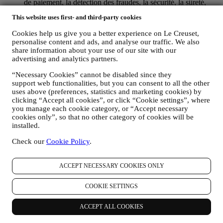
de paiement, la détection des fraudes, la sécurité, la sûreté,
l’essai des systèmes, la maintenance, l’analyse statistique, etc.
This website uses first- and third-party cookies
Occasionnellement, il se peut que nous ayons besoin de vous
contacter pour des raisons administratives ou opérationnelles.
Cookies help us give you a better experience on Le Creuset,
Par exemple, pour vous envoyer la confirmation de votre
personalise content and ads, and analyse our traffic. We also
achat. Nous utiliserons également vos données pour répondre
share information about your use of our site with our
aux demandes que vous nous envoyez par l’intermédiaire de
advertising and analytics partners.
notre site Web ou d’autres canaux. Cette activité de traitement
se fonde sur l’exécution contractuelle de nos services de
“Necessary Cookies” cannot be disabled since they
commerce en ligne. Nous pouvons traiter vos données en
support web functionalities, but you can consent to all the other
uses above (preferences, statistics and marketing cookies) by
fonction de notre intérêt légitime (dûment équilibré avec vos
clicking “Accept all cookies”, or click “Cookie settings”, where
droits et libertés) pour vous envoyer des e-mails de suivi dans
you manage each cookie category, or “Accept necessary
le cas où vous auriez ajouté des articles dans votre panier sans
cookies only”, so that no other category of cookies will be
finaliser votre achat en ligne. Si vous ne finalisez pas l'achat
installed.
dans un certain délai, aucune autre communication de suivi ne
sera envoyée.
Check our
Cookie Policy
.
POUR VOUS INFORMER AU SUJET DES
NOUVEAUTES OU DES OFFRES SUR LES PRODUITS
LE CREUSET : Si vous y avez consenti (par exemple en
ACCEPT NECESSARY COOKIES ONLY
vous abonnant à notre bulletin d’information lorsque vous
créez un compte sur le site Web), nous vous enverrons des
COOKIE SETTINGS
communications publicitaires personnalisées et des nouvelles
sur les initiatives relatives au monde Le Creuset, aux filiales
ACCEPT ALL COOKIES
du groupe et à ses affiliés et partenaires locaux également
selon vos préférences. Nous vous contacterons par courrier