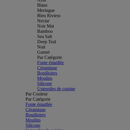
Blanc
Meringue
Bleu Riviera
Nectar
Noir Mat
Bamboo
Sea Salt
Deep Teal
Nuit
Garnet
Par Catégorie
Fonte émaillée
Céramique
Bouilloires
Moulins
Silicone
Ustensiles de cuisine
Par Couleur
Par Catégorie
Fonte émaillée
Céramique
Bouilloires
Moulins
Silicone