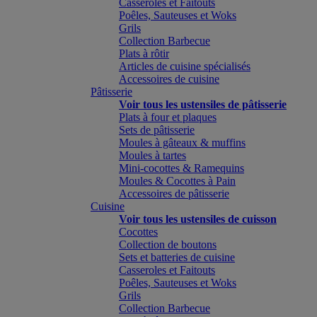
Casseroles et Faitouts
Poêles, Sauteuses et Woks
Grils
Collection Barbecue
Plats à rôtir
Articles de cuisine spécialisés
Accessoires de cuisine
Pâtisserie
Voir tous les ustensiles de pâtisserie
Plats à four et plaques
Sets de pâtisserie
Moules à gâteaux & muffins
Moules à tartes
Mini-cocottes & Ramequins
Moules & Cocottes à Pain
Accessoires de pâtisserie
Cuisine
Voir tous les ustensiles de cuisson
Cocottes
Collection de boutons
Sets et batteries de cuisine
Casseroles et Faitouts
Poêles, Sauteuses et Woks
Grils
Collection Barbecue