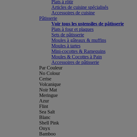
Plats à rôtir
Articles de cuisine spécialisés
Accessoires de cuisine
Pâtisserie
Voir tous les ustensiles de pâtisserie
Plats à four et plaques
Sets de pâtisserie
Moules à gâteaux & muffins
Moules à tartes
Mini-cocottes & Ramequins
Moules & Cocottes à Pain
Accessoires de pâtisserie
Par Couleur
No Colour
Cerise
Volcanique
Noir Mat
Meringue
Azur
Flint
Sea Salt
Blanc
Shell Pink
Onyx
Bamboo