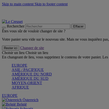
Skip to main content
Skip to footer content
Un set de 2 poignées en silicone offert* avec le code "CAD
Découvrez Les indispensables Le Creuset
CRAQUEZ
Découvrez la nouvelle couleur estivale de la gamme Nomade
CR
Rechercher
Effacer
Êtes vous sûr de vouloir changer de site ?
Votre panier sera vide sur le nouveau site. Mais ne vous inquiétez pas, 
Changer de site
Rester ici
Choisir un lieu
Choisir un lieu
En changeant de lieu, vous supprimez le contenu de votre panier. Les 
EUROPE
ASIE / PACIFIQUE
AMÉRIQUE DU NORD
AMÉRIQUE DU SUD
MOYEN-ORIENT
AFRIQUE
EUROPE
Österreich
België
Schweiz