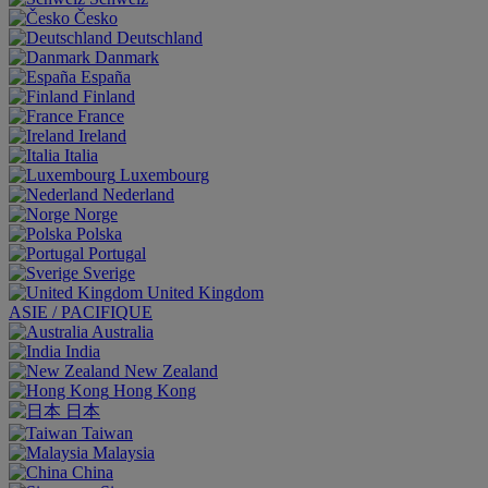
Česko
Deutschland
Danmark
España
Finland
France
Ireland
Italia
Luxembourg
Nederland
Norge
Polska
Portugal
Sverige
United Kingdom
ASIE / PACIFIQUE
Australia
India
New Zealand
Hong Kong
日本
Taiwan
Malaysia
China