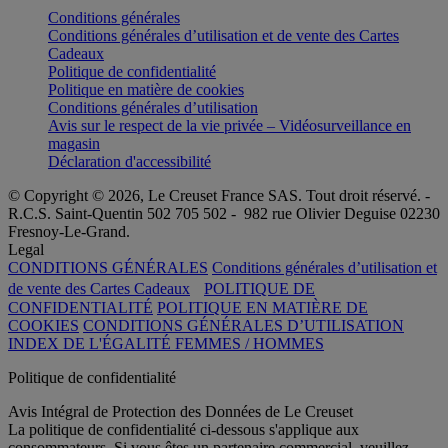
Conditions générales
Conditions générales d’utilisation et de vente des Cartes
Cadeaux
Politique de confidentialité
Politique en matière de cookies
Conditions générales d’utilisation
Avis sur le respect de la vie privée – Vidéosurveillance en
magasin
Déclaration d'accessibilité
© Copyright © 2026, Le Creuset France SAS. Tout droit réservé. -
R.C.S. Saint-Quentin 502 705 502 - 982 rue Olivier Deguise 02230
Fresnoy-Le-Grand.
Legal
CONDITIONS GÉNÉRALES
Conditions générales d’utilisation et
de vente des Cartes Cadeaux
POLITIQUE DE
CONFIDENTIALITÉ
POLITIQUE EN MATIÈRE DE
COOKIES
CONDITIONS GÉNÉRALES D’UTILISATION
INDEX DE L'ÉGALITÉ FEMMES / HOMMES
Politique de confidentialité
Avis Intégral de Protection des Données de Le Creuset
La politique de confidentialité ci-dessous s'applique aux
consommateurs. Si vous êtes un partenaire commercial, veuillez