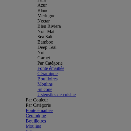
Azur
Blanc
Meringue
Nectar
Bleu Riviera
Noir Mat
Sea Salt
Bamboo
Deep Teal
Nuit
Garnet
Par Catégorie
Fonte émaillée
Céramique
Bouilloires
Moulins
Silicone
Ustensiles de cuisine
Par Couleur
Par Catégorie
Fonte émaillée
Céramique
Bouilloires
Moulins