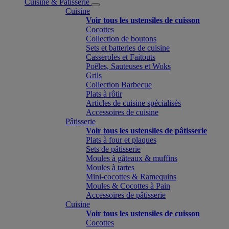
Cuisine & Pâtisserie
Cuisine
Voir tous les ustensiles de cuisson
Cocottes
Collection de boutons
Sets et batteries de cuisine
Casseroles et Faitouts
Poêles, Sauteuses et Woks
Grils
Collection Barbecue
Plats à rôtir
Articles de cuisine spécialisés
Accessoires de cuisine
Pâtisserie
Voir tous les ustensiles de pâtisserie
Plats à four et plaques
Sets de pâtisserie
Moules à gâteaux & muffins
Moules à tartes
Mini-cocottes & Ramequins
Moules & Cocottes à Pain
Accessoires de pâtisserie
Cuisine
Voir tous les ustensiles de cuisson
Cocottes