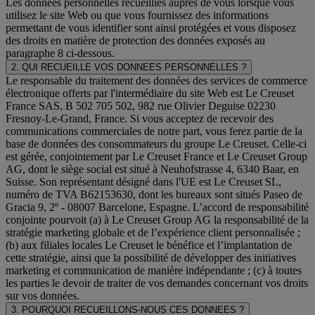
Les données personnelles recueillies auprès de vous lorsque vous
utilisez le site Web ou que vous fournissez des informations
permettant de vous identifier sont ainsi protégées et vous disposez
des droits en matière de protection des données exposés au
paragraphe 8 ci-dessous.
2. QUI RECUEILLE VOS DONNEES PERSONNELLES ?
Le responsable du traitement des données des services de commerce
électronique offerts par l'intermédiaire du site Web est Le Creuset
France SAS, B 502 705 502, 982 rue Olivier Deguise 02230
Fresnoy-Le-Grand, France. Si vous acceptez de recevoir des
communications commerciales de notre part, vous ferez partie de la
base de données des consommateurs du groupe Le Creuset. Celle-ci
est gérée, conjointement par Le Creuset France et Le Creuset Group
AG, dont le siège social est situé à Neuhofstrasse 4, 6340 Baar, en
Suisse. Son représentant désigné dans l'UE est Le Creuset SL,
numéro de TVA B62153630, dont les bureaux sont situés Paseo de
Gracia 9, 2º - 08007 Barcelone, Espagne. L’accord de responsabilité
conjointe pourvoit (a) à Le Creuset Group AG la responsabilité de la
stratégie marketing globale et de l’expérience client personnalisée ;
(b) aux filiales locales Le Creuset le bénéfice et l’implantation de
cette stratégie, ainsi que la possibilité de développer des initiatives
marketing et communication de manière indépendante ; (c) à toutes
les parties le devoir de traiter de vos demandes concernant vos droits
sur vos données.
3. POURQUOI RECUEILLONS-NOUS CES DONNEES ?