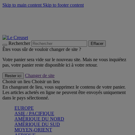
Skip to main content
Skip to footer content
Un set de 2 poignées en silicone offert* avec le code
"CADEAUPOIGNEES"
CRAQUEZ
Découvrez Les indispensables Le Creuset
CRAQUEZ
Découvrez la nouvelle couleur estivale de la gamme Nomade
CRAQUEZ
Rechercher
Effacer
Êtes vous sûr de vouloir changer de site ?
Votre panier sera vide sur le nouveau site. Mais ne vous inquiétez
pas, votre panier reste disponible ici à votre retour.
Changer de site
Rester ici
Choisir un lieu
Choisir un lieu
En changeant de lieu, vous supprimez le contenu de votre panier.
Les articles achetés en ligne ne peuvent être envoyés uniquement
dans le pays sélectionné.
EUROPE
ASIE / PACIFIQUE
AMÉRIQUE DU NORD
AMÉRIQUE DU SUD
MOYEN-ORIENT