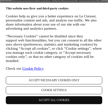
utilisant les méthodes indiquées dans chaque communication
(par exemple, pour vous désinscrire de la newsletter, vous
This website uses first- and third-party cookies
pouvez cliquer sur le lien de désinscription figurant au bas de
Cookies help us give you a better experience on Le Creuset,
chaque e-mail). En tout état de cause, si vous souhaitez mettre
personalise content and ads, and analyse our traffic. We also
fin à l'une de nos activités marketing, veuillez nous envoyer
share information about your use of our site with our
un courrier électronique à l'adresse privacy@lecreuset.com.
advertising and analytics partners.
Votre désinscription sera traitée dans les meilleurs délais, mais
dans certaines circonstances, il se peut que vous receviez
“Necessary Cookies” cannot be disabled since they
quelques communications supplémentaires jusqu'à ce que
support web functionalities, but you can consent to all the other
votre désinscription soit complètement traitée.
Veuillez
uses above (preferences, statistics and marketing cookies) by
garder à l’esprit que nous ne transmettons pas et ne
clicking “Accept all cookies”, or click “Cookie settings”, where
vendons pas vos coordonnées et autres données
you manage each cookie category, or “Accept necessary
personnelles à d’autres sociétés à des fins marketing.
cookies only”, so that no other category of cookies will be
RE-CIBLAGE / ADAPTATION DE NOS OFFRES ET
installed.
AMELIORATION DE L’EXPERIENCE CLIENT : Nous
Check our
Cookie Policy
.
souhaitons utiliser vos données pour adapter nos services et
offres selon vos besoins et préférences afin de vous offrir une
expérience client personnalisée. À cette fin, nous analyserons
ACCEPT NECESSARY COOKIES ONLY
vos habitudes ou vos intérêts, par exemple en lien avec les
produits les plus consultés, vos interactions avec nous sur les
COOKIE SETTINGS
réseaux sociaux, les pages de notre site Web que vous
consultez, le contenu de nos offres que vous lisez, etc. Nous
procéderons à cette analyse principalement en ayant recours à
ACCEPT ALL COOKIES
des cookies et technologies similaires (incluant les pixels de
suivi des e-mails) et également grâce à vos données et à vos