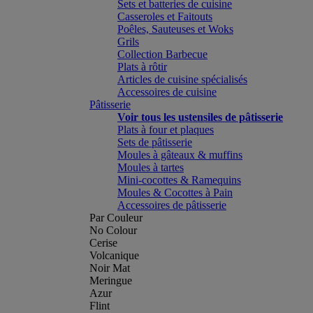
Sets et batteries de cuisine
Casseroles et Faitouts
Poêles, Sauteuses et Woks
Grils
Collection Barbecue
Plats à rôtir
Articles de cuisine spécialisés
Accessoires de cuisine
Pâtisserie
Voir tous les ustensiles de pâtisserie
Plats à four et plaques
Sets de pâtisserie
Moules à gâteaux & muffins
Moules à tartes
Mini-cocottes & Ramequins
Moules & Cocottes à Pain
Accessoires de pâtisserie
Par Couleur
No Colour
Cerise
Volcanique
Noir Mat
Meringue
Azur
Flint