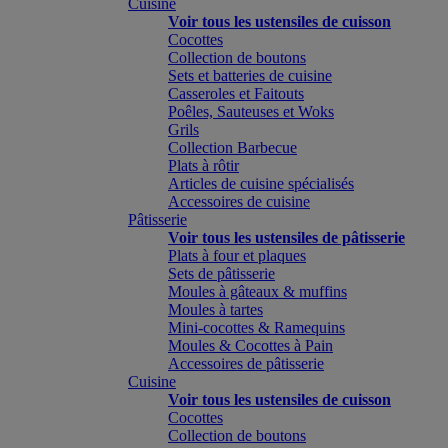
Cuisine
Voir tous les ustensiles de cuisson
Cocottes
Collection de boutons
Sets et batteries de cuisine
Casseroles et Faitouts
Poêles, Sauteuses et Woks
Grils
Collection Barbecue
Plats à rôtir
Articles de cuisine spécialisés
Accessoires de cuisine
Pâtisserie
Voir tous les ustensiles de pâtisserie
Plats à four et plaques
Sets de pâtisserie
Moules à gâteaux & muffins
Moules à tartes
Mini-cocottes & Ramequins
Moules & Cocottes à Pain
Accessoires de pâtisserie
Cuisine
Voir tous les ustensiles de cuisson
Cocottes
Collection de boutons