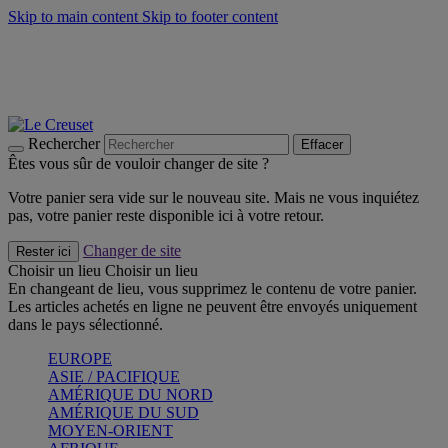
Skip to main content
Skip to footer content
Un set de 2 poignées en silicone offert* avec le code
"CADEAUPOIGNEES"
CRAQUEZ
Découvrez Les indispensables Le Creuset
CRAQUEZ
Découvrez la nouvelle couleur estivale de la gamme Nomade
CRAQUEZ
Rechercher
Effacer
Êtes vous sûr de vouloir changer de site ?
Votre panier sera vide sur le nouveau site. Mais ne vous inquiétez
pas, votre panier reste disponible ici à votre retour.
Changer de site
Rester ici
Choisir un lieu
Choisir un lieu
En changeant de lieu, vous supprimez le contenu de votre panier.
Les articles achetés en ligne ne peuvent être envoyés uniquement
dans le pays sélectionné.
EUROPE
ASIE / PACIFIQUE
AMÉRIQUE DU NORD
AMÉRIQUE DU SUD
MOYEN-ORIENT