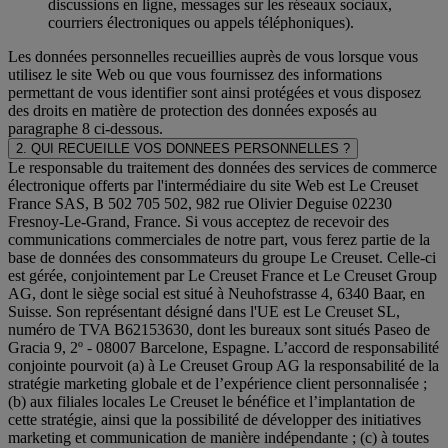
discussions en ligne, messages sur les réseaux sociaux,
courriers électroniques ou appels téléphoniques).
Les données personnelles recueillies auprès de vous lorsque vous
utilisez le site Web ou que vous fournissez des informations
permettant de vous identifier sont ainsi protégées et vous disposez
des droits en matière de protection des données exposés au
paragraphe 8 ci-dessous.
2. QUI RECUEILLE VOS DONNEES PERSONNELLES ?
Le responsable du traitement des données des services de commerce
électronique offerts par l'intermédiaire du site Web est Le Creuset
France SAS, B 502 705 502, 982 rue Olivier Deguise 02230
Fresnoy-Le-Grand, France. Si vous acceptez de recevoir des
communications commerciales de notre part, vous ferez partie de la
base de données des consommateurs du groupe Le Creuset. Celle-ci
est gérée, conjointement par Le Creuset France et Le Creuset Group
AG, dont le siège social est situé à Neuhofstrasse 4, 6340 Baar, en
Suisse. Son représentant désigné dans l'UE est Le Creuset SL,
numéro de TVA B62153630, dont les bureaux sont situés Paseo de
Gracia 9, 2º - 08007 Barcelone, Espagne. L’accord de responsabilité
conjointe pourvoit (a) à Le Creuset Group AG la responsabilité de la
stratégie marketing globale et de l’expérience client personnalisée ;
(b) aux filiales locales Le Creuset le bénéfice et l’implantation de
cette stratégie, ainsi que la possibilité de développer des initiatives
marketing et communication de manière indépendante ; (c) à toutes