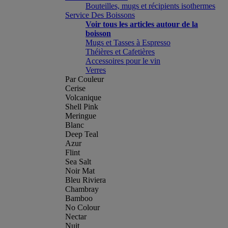
Bouteilles, mugs et récipients isothermes
Service Des Boissons
Voir tous les articles autour de la
boisson
Mugs et Tasses à Espresso
Théières et Cafetières
Accessoires pour le vin
Verres
Par Couleur
Cerise
Volcanique
Shell Pink
Meringue
Blanc
Deep Teal
Azur
Flint
Sea Salt
Noir Mat
Bleu Riviera
Chambray
Bamboo
No Colour
Nectar
Nuit