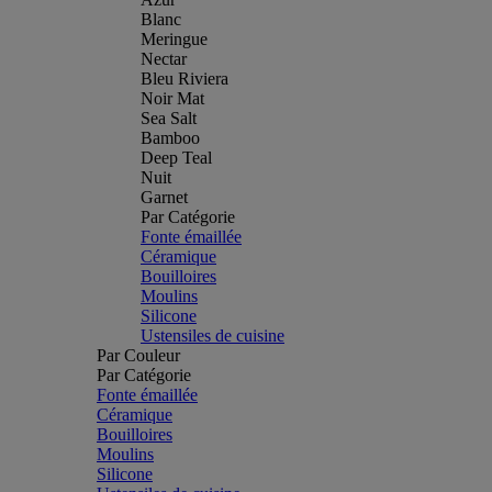
Blanc
Meringue
Nectar
Bleu Riviera
Noir Mat
Sea Salt
Bamboo
Deep Teal
Nuit
Garnet
Par Catégorie
Fonte émaillée
Céramique
Bouilloires
Moulins
Silicone
Ustensiles de cuisine
Par Couleur
Par Catégorie
Fonte émaillée
Céramique
Bouilloires
Moulins
Silicone