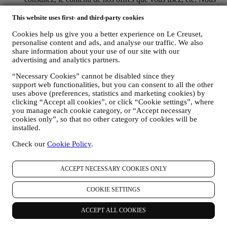
procéderons à cette analyse principalement en ayant recours à
des cookies et technologies similaires (incluant les pixels de
This website uses first- and third-party cookies
suivi des e-mails) et également grâce à vos données et à vos
Cookies help us give you a better experience on Le Creuset,
préférences collectées lors de votre abonnement à nos
personalise content and ads, and analyse our traffic. We also
communications marketing personnalisées. Nous utiliserons
share information about your use of our site with our
ces informations pour gérer nos publicités sur d’autres sites,
advertising and analytics partners.
accorder l’accès à un contenu particulier, adapter le contenu
ou les offres que vous voyez sur le site Web ou, si vous avez
“Necessary Cookies” cannot be disabled since they
consenti à vous abonner à nos communications marketing,
support web functionalities, but you can consent to all the other
pour vous envoyer des communications pertinentes qui
uses above (preferences, statistics and marketing cookies) by
pourraient vous intéresser / des messages que nous croyons
clicking “Accept all cookies”, or click “Cookie settings”, where
que vous pourriez aimer. Il n’y aura pas d’autres effets.
you manage each cookie category, or “Accept necessary
L’utilisation des cookies est soumise à votre consentement. Si
cookies only”, so that no other category of cookies will be
vous ne souhaitez pas que ces informations soient utilisées
installed.
pour vous présenter des publicités, du contenu ou des
Check our
Cookie Policy
.
messages en fonction de vos intérêts, vous pouvez limiter
l’utilisation des informations sur vos actions en ligne en gérant
vos paramètres en matière de cookies (veuillez toutefois noter
ACCEPT NECESSARY COOKIES ONLY
que certains cookies sont nécessaires pour utiliser le site Web).
Veuillez noter que cela ne vous empêche pas de recevoir des
COOKIE SETTINGS
publicités, des offres ou des messages. Vous continuerez à
recevoir des publicités, des offres ou des messages
génériques. Pour plus d’informations sur la façon dont nous
ACCEPT ALL COOKIES
utilisons les cookies et savoir comment vous pouvez les