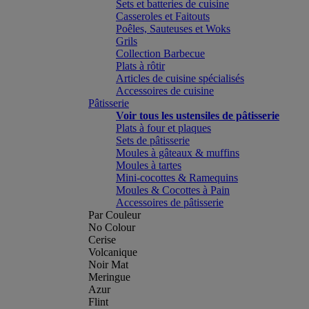
Sets et batteries de cuisine
Casseroles et Faitouts
Poêles, Sauteuses et Woks
Grils
Collection Barbecue
Plats à rôtir
Articles de cuisine spécialisés
Accessoires de cuisine
Pâtisserie
Voir tous les ustensiles de pâtisserie
Plats à four et plaques
Sets de pâtisserie
Moules à gâteaux & muffins
Moules à tartes
Mini-cocottes & Ramequins
Moules & Cocottes à Pain
Accessoires de pâtisserie
Par Couleur
No Colour
Cerise
Volcanique
Noir Mat
Meringue
Azur
Flint