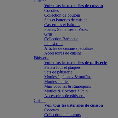
Cuisine
Voir tous les ustensiles de cuisson
Cocottes
Collection de boutons
Sets et batteries de cuisine
Casseroles et Faitouts
Poêles, Sauteuses et Woks
Grils
Collection Barbecue
Plats à rôtir
Articles de cuisine spécialisés
Accessoires de cuisine
Pâtisserie
Voir tous les ustensiles de pâtisserie
Plats à four et plaques
Sets de pâtisserie
Moules à gâteaux & muffins
Moules à tartes
Mini-cocottes & Ramequins
Moules & Cocottes à Pain
Accessoires de pâtisserie
Cuisine
Voir tous les ustensiles de cuisson
Cocottes
Collection de boutons