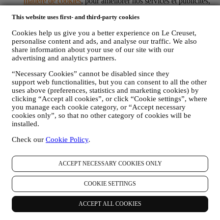
matière de cookies
, pour améliorer nos services et publicités,
ou pour notre analyse statistique. Dans la plupart des cas,
This website uses first- and third-party cookies
nous ne serons pas en mesure de vous identifier à partir de ces
données.
Cookies help us give you a better experience on Le Creuset,
vos commentaires, demandes, plaintes, questions ou
personalise content and ads, and analyse our traffic. We also
interactions avec nous (par exemple, vos messages,
share information about your use of our site with our
discussions en ligne, messages sur les réseaux sociaux,
advertising and analytics partners.
courriers électroniques ou appels téléphoniques).
“Necessary Cookies” cannot be disabled since they
Les données personnelles recueillies auprès de vous lorsque vous
support web functionalities, but you can consent to all the other
utilisez le site Web ou que vous fournissez des informations
uses above (preferences, statistics and marketing cookies) by
permettant de vous identifier sont ainsi protégées et vous disposez
clicking “Accept all cookies”, or click “Cookie settings”, where
des droits en matière de protection des données exposés au
you manage each cookie category, or “Accept necessary
paragraphe 8 ci-dessous.
cookies only”, so that no other category of cookies will be
installed.
2. QUI RECUEILLE VOS DONNEES PERSONNELLES ?
Le responsable du traitement des données des services de commerce
Check our
Cookie Policy
.
électronique offerts par l'intermédiaire du site Web est Le Creuset
France SAS, B 502 705 502, 982 rue Olivier Deguise 02230
Fresnoy-Le-Grand, France. Si vous acceptez de recevoir des
ACCEPT NECESSARY COOKIES ONLY
communications commerciales de notre part, vous ferez partie de la
base de données des consommateurs du groupe Le Creuset. Celle-ci
COOKIE SETTINGS
est gérée, conjointement par Le Creuset France et Le Creuset Group
AG, dont le siège social est situé à Neuhofstrasse 4, 6340 Baar, en
ACCEPT ALL COOKIES
Suisse. Son représentant désigné dans l'UE est Le Creuset SL,
numéro de TVA B62153630, dont les bureaux sont situés Paseo de