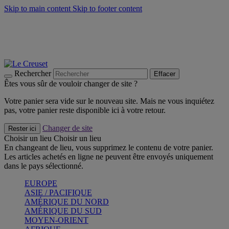
Skip to main content
Skip to footer content
Un set de 2 poignées en silicone offert* avec le code
"CADEAUPOIGNEES"
CRAQUEZ
Découvrez Les indispensables Le Creuset
CRAQUEZ
Découvrez la nouvelle couleur estivale de la gamme Nomade
CRAQUEZ
Rechercher
Effacer
Êtes vous sûr de vouloir changer de site ?
Votre panier sera vide sur le nouveau site. Mais ne vous inquiétez
pas, votre panier reste disponible ici à votre retour.
Changer de site
Rester ici
Choisir un lieu
Choisir un lieu
En changeant de lieu, vous supprimez le contenu de votre panier.
Les articles achetés en ligne ne peuvent être envoyés uniquement
dans le pays sélectionné.
EUROPE
ASIE / PACIFIQUE
AMÉRIQUE DU NORD
AMÉRIQUE DU SUD
MOYEN-ORIENT