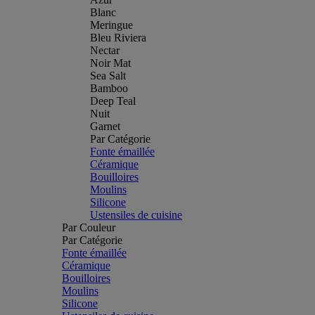
Blanc
Meringue
Bleu Riviera
Nectar
Noir Mat
Sea Salt
Bamboo
Deep Teal
Nuit
Garnet
Par Catégorie
Fonte émaillée
Céramique
Bouilloires
Moulins
Silicone
Ustensiles de cuisine
Par Couleur
Par Catégorie
Fonte émaillée
Céramique
Bouilloires
Moulins
Silicone