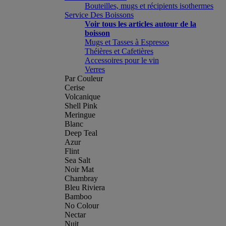
Bouteilles, mugs et récipients isothermes
Service Des Boissons
Voir tous les articles autour de la
boisson
Mugs et Tasses à Espresso
Théières et Cafetières
Accessoires pour le vin
Verres
Par Couleur
Cerise
Volcanique
Shell Pink
Meringue
Blanc
Deep Teal
Azur
Flint
Sea Salt
Noir Mat
Chambray
Bleu Riviera
Bamboo
No Colour
Nectar
Nuit