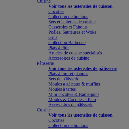
Cuisine
Voir tous les ustensiles de cuisson
Cocottes
Collection de boutons
Sets et batteries de cuisine
Casseroles et Faitouts
Poêles, Sauteuses et Woks
Grils
Collection Barbecue
Plats à rôtir
Articles de cuisine spécialisés
Accessoires de cuisine
Pâtisserie
Voir tous les ustensiles de pâtisserie
Plats à four et plaques
Sets de pâtisserie
Moules à gâteaux & muffins
Moules à tartes
Mini-cocottes & Ramequins
Moules & Cocottes à Pain
Accessoires de pâtisserie
Cuisine
Voir tous les ustensiles de cuisson
Cocottes
Collection de boutons