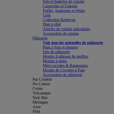
Sets et batteries de cuisine
Casseroles et Faitouts
Poêles, Sauteuses et Woks
Grils
Collection Barbecue
Plats à rôtir
Articles de cuisine spécialisés
Accessoires de cuisine
Pâtisserie
Voir tous les ustensiles de pâtisserie
Plats à four et plaques
Sets de pâtisserie
Moules à gâteaux & muffins
Moules à tartes
Mini-cocottes & Ramequins
Moules & Cocottes à Pain
Accessoires de pâtisserie
Par Couleur
No Colour
Cerise
Volcanique
Noir Mat
Meringue
Azur
Flint