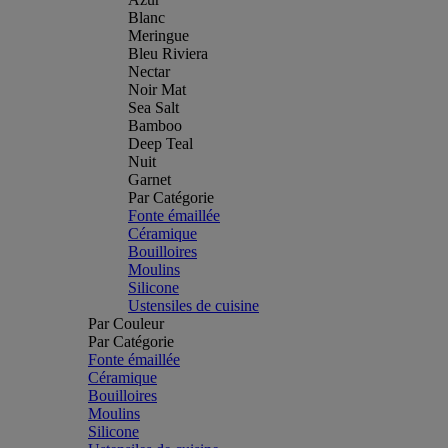
Blanc
Meringue
Bleu Riviera
Nectar
Noir Mat
Sea Salt
Bamboo
Deep Teal
Nuit
Garnet
Par Catégorie
Fonte émaillée
Céramique
Bouilloires
Moulins
Silicone
Ustensiles de cuisine
Par Couleur
Par Catégorie
Fonte émaillée
Céramique
Bouilloires
Moulins
Silicone