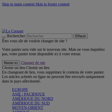
Skip to main content
Skip to footer content
Un set de 2 poignées en silicone offert* avec le code
"CADEAUPOIGNEES"
CRAQUEZ
Découvrez Les indispensables Le Creuset
CRAQUEZ
Découvrez la nouvelle couleur estivale de la gamme Nomade
CRAQUEZ
Rechercher
Effacer
Êtes vous sûr de vouloir changer de site ?
Votre panier sera vide sur le nouveau site. Mais ne vous inquiétez
pas, votre panier reste disponible ici à votre retour.
Changer de site
Rester ici
Choisir un lieu
Choisir un lieu
En changeant de lieu, vous supprimez le contenu de votre panier.
Les articles achetés en ligne ne peuvent être envoyés uniquement
dans le pays sélectionné.
EUROPE
ASIE / PACIFIQUE
AMÉRIQUE DU NORD
AMÉRIQUE DU SUD
MOYEN-ORIENT