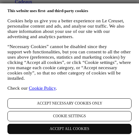
Cadeaux
This website uses first- and third-party cookies
Découvrir
Cookies help us give you a better experience on Le Creuset,
Recettes
personalise content and ads, and analyse our traffic. We also
Nos Histoires
share information about your use of our site with our
Services
advertising and analytics partners.
Concours
Carte Cadeau
“Necessary Cookies” cannot be disabled since they
support web functionalities, but you can consent to all the other
À propos de Le Creuset
uses above (preferences, statistics and marketing cookies) by
clicking “Accept all cookies”, or click “Cookie settings”, where
Notre Héritage
you manage each cookie category, or “Accept necessary
Notre Savoir-faire
cookies only”, so that no other category of cookies will be
Carrières
installed.
Trouver une Boutique Signature
Check our
Cookie Policy
.
Nos Engagements
ACCEPT NECESSARY COOKIES ONLY
Index de l’égalité femmes / hommes
Assistance
COOKIE SETTINGS
Entretien et Utilisation
ACCEPT ALL COOKIES
Garantie
FAQs