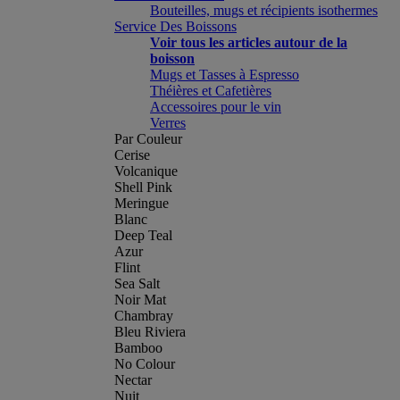
Bouteilles, mugs et récipients isothermes
Service Des Boissons
Voir tous les articles autour de la
boisson
Mugs et Tasses à Espresso
Théières et Cafetières
Accessoires pour le vin
Verres
Par Couleur
Cerise
Volcanique
Shell Pink
Meringue
Blanc
Deep Teal
Azur
Flint
Sea Salt
Noir Mat
Chambray
Bleu Riviera
Bamboo
No Colour
Nectar
Nuit