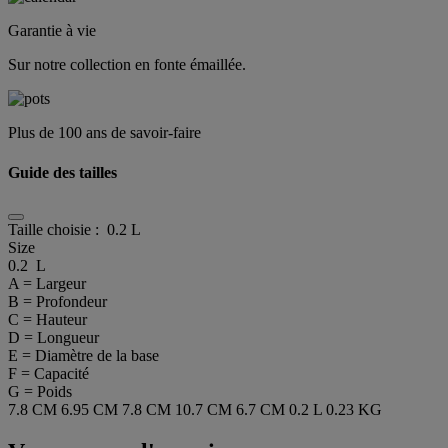
Garantie à vie
Sur notre collection en fonte émaillée.
Plus de 100 ans de savoir-faire
Guide des tailles
Taille choisie :
0.2 L
Size
0.2 L
A = Largeur
B = Profondeur
C = Hauteur
D = Longueur
E = Diamètre de la base
F = Capacité
G = Poids
7.8 CM
6.95 CM
7.8 CM
10.7 CM
6.7 CM
0.2 L
0.23 KG