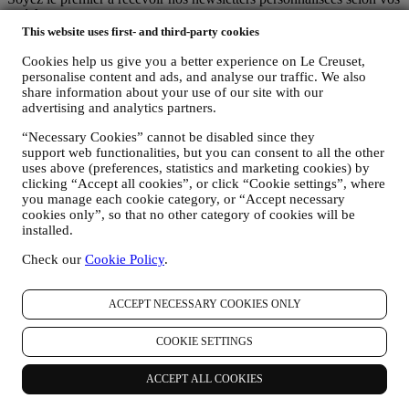
intérêts et de vos envies.
This website uses first- and third-party cookies
*Après votre inscription, vous recevrez un bon de réduction de 10
Cookies help us give you a better experience on Le Creuset,
% par e-mail. Les
conditions générales de promotions
s'appliquent.
personalise content and ads, and analyse our traffic. We also
share information about your use of our site with our
Email
advertising and analytics partners.
En vous inscrivant, vous consentez à ce que Le Creuset France et
“Necessary Cookies” cannot be disabled since they
Le Creuset Group AG gèrent vos données en tant que responsables
support web functionalities, but you can consent to all the other
conjoints du traitement des données.
Politique de confidentialité.
uses above (preferences, statistics and marketing cookies) by
clicking “Accept all cookies”, or click “Cookie settings”, where
you manage each cookie category, or “Accept necessary
Merci pour votre inscription!
cookies only”, so that no other category of cookies will be
Vous recevrez bientôt des nouvelles de Le Creuset.
installed.
Produits
Check our
Cookie Policy
.
Cuisine & Pâtisserie
Service de table
Les indispensables de la Cuisine
ACCEPT NECESSARY COOKIES ONLY
Cadeaux
COOKIE SETTINGS
Découvrir
Recettes
ACCEPT ALL COOKIES
Nos Histoires
Services