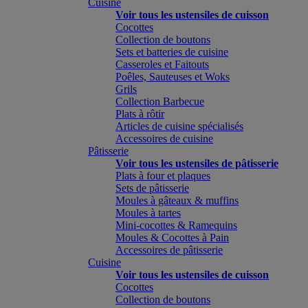
Cuisine
Voir tous les ustensiles de cuisson
Cocottes
Collection de boutons
Sets et batteries de cuisine
Casseroles et Faitouts
Poêles, Sauteuses et Woks
Grils
Collection Barbecue
Plats à rôtir
Articles de cuisine spécialisés
Accessoires de cuisine
Pâtisserie
Voir tous les ustensiles de pâtisserie
Plats à four et plaques
Sets de pâtisserie
Moules à gâteaux & muffins
Moules à tartes
Mini-cocottes & Ramequins
Moules & Cocottes à Pain
Accessoires de pâtisserie
Cuisine
Voir tous les ustensiles de cuisson
Cocottes
Collection de boutons