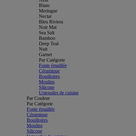
Blanc
Meringue
Nectar
Bleu Riviera
Noir Mat
Sea Salt
Bamboo
Deep Teal
Nuit
Garnet
Par Catégorie
Fonte émaillée
Céramique
Bouilloires
Moulins
Silicone
Ustensiles de cuisine
Par Couleur
Par Catégorie
Fonte émaillée
Céramique
Bouilloires
Moulins
Silicone