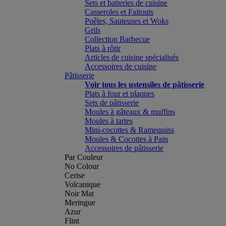
Sets et batteries de cuisine
Casseroles et Faitouts
Poêles, Sauteuses et Woks
Grils
Collection Barbecue
Plats à rôtir
Articles de cuisine spécialisés
Accessoires de cuisine
Pâtisserie
Voir tous les ustensiles de pâtisserie
Plats à four et plaques
Sets de pâtisserie
Moules à gâteaux & muffins
Moules à tartes
Mini-cocottes & Ramequins
Moules & Cocottes à Pain
Accessoires de pâtisserie
Par Couleur
No Colour
Cerise
Volcanique
Noir Mat
Meringue
Azur
Flint