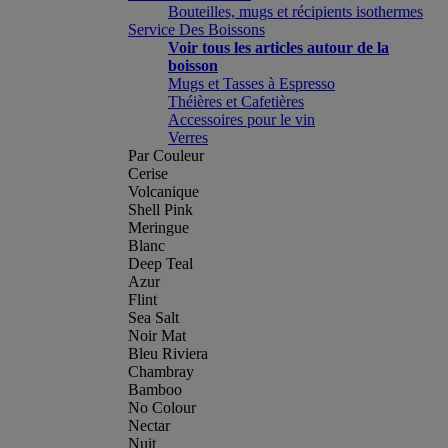
Bouteilles, mugs et récipients isothermes
Service Des Boissons
Voir tous les articles autour de la
boisson
Mugs et Tasses à Espresso
Théières et Cafetières
Accessoires pour le vin
Verres
Par Couleur
Cerise
Volcanique
Shell Pink
Meringue
Blanc
Deep Teal
Azur
Flint
Sea Salt
Noir Mat
Bleu Riviera
Chambray
Bamboo
No Colour
Nectar
Nuit