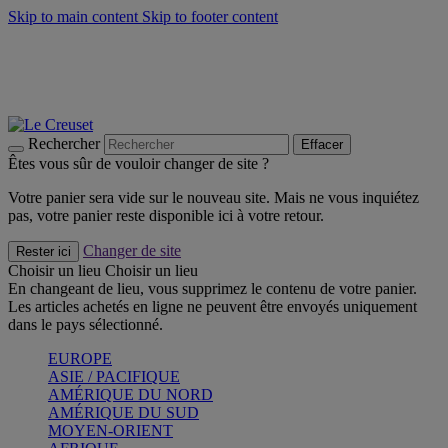
Skip to main content
Skip to footer content
Un set de 2 poignées en silicone offert* avec le code
"CADEAUPOIGNEES"
CRAQUEZ
Découvrez Les indispensables Le Creuset
CRAQUEZ
Découvrez la nouvelle couleur estivale de la gamme Nomade
CRAQUEZ
Rechercher
Effacer
Êtes vous sûr de vouloir changer de site ?
Votre panier sera vide sur le nouveau site. Mais ne vous inquiétez
pas, votre panier reste disponible ici à votre retour.
Changer de site
Rester ici
Choisir un lieu
Choisir un lieu
En changeant de lieu, vous supprimez le contenu de votre panier.
Les articles achetés en ligne ne peuvent être envoyés uniquement
dans le pays sélectionné.
EUROPE
ASIE / PACIFIQUE
AMÉRIQUE DU NORD
AMÉRIQUE DU SUD
MOYEN-ORIENT