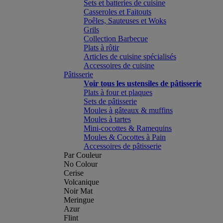
Sets et batteries de cuisine
Casseroles et Faitouts
Poêles, Sauteuses et Woks
Grils
Collection Barbecue
Plats à rôtir
Articles de cuisine spécialisés
Accessoires de cuisine
Pâtisserie
Voir tous les ustensiles de pâtisserie
Plats à four et plaques
Sets de pâtisserie
Moules à gâteaux & muffins
Moules à tartes
Mini-cocottes & Ramequins
Moules & Cocottes à Pain
Accessoires de pâtisserie
Par Couleur
No Colour
Cerise
Volcanique
Noir Mat
Meringue
Azur
Flint