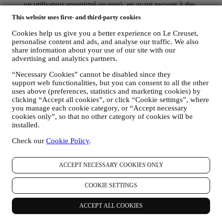
un utilisateur enregistré ou non), en ayant recours à des
journaux ou des technologies de suivi telles que les « cookies
This website uses first- and third-party cookies
» ou autre technologie (incluant les pixels de suivi des e-
mails) (pour plus d’informations sur la collecte de données par
Cookies help us give you a better experience on Le Creuset,
le biais de cookies, veuillez consulter notre
Politique en
personalise content and ads, and analyse our traffic. We also
matière de cookies
, pour améliorer nos services et publicités,
share information about your use of our site with our
ou pour notre analyse statistique. Dans la plupart des cas,
advertising and analytics partners.
nous ne serons pas en mesure de vous identifier à partir de ces
“Necessary Cookies” cannot be disabled since they
données.
support web functionalities, but you can consent to all the other
vos commentaires, demandes, plaintes, questions ou
uses above (preferences, statistics and marketing cookies) by
interactions avec nous (par exemple, vos messages,
clicking “Accept all cookies”, or click “Cookie settings”, where
discussions en ligne, messages sur les réseaux sociaux,
you manage each cookie category, or “Accept necessary
courriers électroniques ou appels téléphoniques).
cookies only”, so that no other category of cookies will be
installed.
Les données personnelles recueillies auprès de vous lorsque vous
utilisez le site Web ou que vous fournissez des informations
Check our
Cookie Policy
.
permettant de vous identifier sont ainsi protégées et vous disposez
des droits en matière de protection des données exposés au
paragraphe 8 ci-dessous.
ACCEPT NECESSARY COOKIES ONLY
2. QUI RECUEILLE VOS DONNEES PERSONNELLES ?
Le responsable du traitement des données des services de commerce
COOKIE SETTINGS
électronique offerts par l'intermédiaire du site Web est Le Creuset
France SAS, B 502 705 502, 982 rue Olivier Deguise 02230
ACCEPT ALL COOKIES
Fresnoy-Le-Grand, France. Si vous acceptez de recevoir des
communications commerciales de notre part, vous ferez partie de la