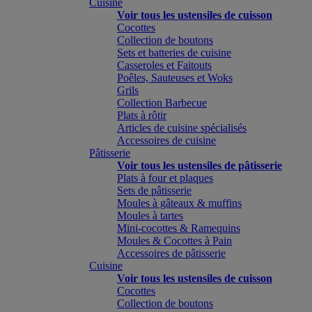
Cuisine
Voir tous les ustensiles de cuisson
Cocottes
Collection de boutons
Sets et batteries de cuisine
Casseroles et Faitouts
Poêles, Sauteuses et Woks
Grils
Collection Barbecue
Plats à rôtir
Articles de cuisine spécialisés
Accessoires de cuisine
Pâtisserie
Voir tous les ustensiles de pâtisserie
Plats à four et plaques
Sets de pâtisserie
Moules à gâteaux & muffins
Moules à tartes
Mini-cocottes & Ramequins
Moules & Cocottes à Pain
Accessoires de pâtisserie
Cuisine
Voir tous les ustensiles de cuisson
Cocottes
Collection de boutons