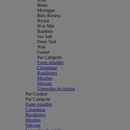
Blanc
Meringue
Bleu Riviera
Nectar
Noir Mat
Bamboo
Sea Salt
Deep Teal
Nuit
Garnet
Par Catégorie
Fonte émaillée
Céramique
Bouilloires
Moulins
Silicone
Ustensiles de cuisine
Par Couleur
Par Catégorie
Fonte émaillée
Céramique
Bouilloires
Moulins
Silicone