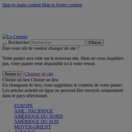
Skip to main content
Skip to footer content
Un set de 2 poignées en silicone offert* avec le code
"CADEAUPOIGNEES"
CRAQUEZ
Découvrez Les indispensables Le Creuset
CRAQUEZ
Découvrez la nouvelle couleur estivale de la gamme Nomade
CRAQUEZ
Rechercher
Effacer
Êtes vous sûr de vouloir changer de site ?
Votre panier sera vide sur le nouveau site. Mais ne vous inquiétez
pas, votre panier reste disponible ici à votre retour.
Changer de site
Rester ici
Choisir un lieu
Choisir un lieu
En changeant de lieu, vous supprimez le contenu de votre panier.
Les articles achetés en ligne ne peuvent être envoyés uniquement
dans le pays sélectionné.
EUROPE
ASIE / PACIFIQUE
AMÉRIQUE DU NORD
AMÉRIQUE DU SUD
MOYEN-ORIENT