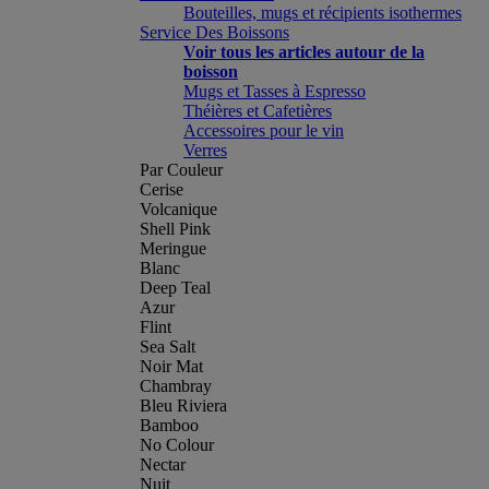
Bouteilles, mugs et récipients isothermes
Service Des Boissons
Voir tous les articles autour de la
boisson
Mugs et Tasses à Espresso
Théières et Cafetières
Accessoires pour le vin
Verres
Par Couleur
Cerise
Volcanique
Shell Pink
Meringue
Blanc
Deep Teal
Azur
Flint
Sea Salt
Noir Mat
Chambray
Bleu Riviera
Bamboo
No Colour
Nectar
Nuit