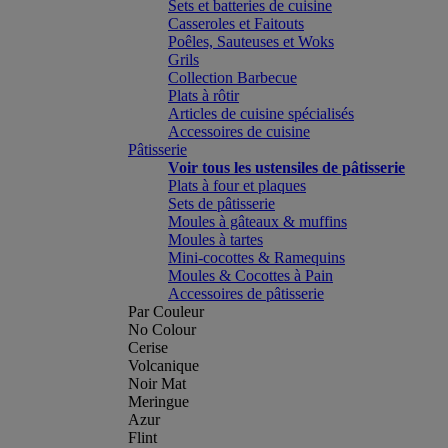
Sets et batteries de cuisine
Casseroles et Faitouts
Poêles, Sauteuses et Woks
Grils
Collection Barbecue
Plats à rôtir
Articles de cuisine spécialisés
Accessoires de cuisine
Pâtisserie
Voir tous les ustensiles de pâtisserie
Plats à four et plaques
Sets de pâtisserie
Moules à gâteaux & muffins
Moules à tartes
Mini-cocottes & Ramequins
Moules & Cocottes à Pain
Accessoires de pâtisserie
Par Couleur
No Colour
Cerise
Volcanique
Noir Mat
Meringue
Azur
Flint