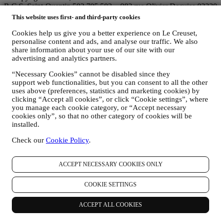
R.C.S. Saint-Quentin 502 705 502 - 982 rue Olivier Deguise 02230
Fresnoy-Le-Grand.
This website uses first- and third-party cookies
Legal
CONDITIONS GÉNÉRALES
Conditions générales d’utilisation et
Cookies help us give you a better experience on Le Creuset,
personalise content and ads, and analyse our traffic. We also
de vente des Cartes Cadeaux
POLITIQUE DE
share information about your use of our site with our
CONFIDENTIALITÉ
POLITIQUE EN MATIÈRE DE
advertising and analytics partners.
COOKIES
CONDITIONS GÉNÉRALES D’UTILISATION
INDEX DE L'ÉGALITÉ FEMMES / HOMMES
“Necessary Cookies” cannot be disabled since they
support web functionalities, but you can consent to all the other
Politique de confidentialité
uses above (preferences, statistics and marketing cookies) by
clicking “Accept all cookies”, or click “Cookie settings”, where
Avis Intégral de Protection des Données de Le Creuset
you manage each cookie category, or “Accept necessary
La politique de confidentialité ci-dessous s'applique aux
cookies only”, so that no other category of cookies will be
consommateurs. Si vous êtes un partenaire commercial, veuillez
installed.
consulter la politique de confidentialité B2B
ici
.
Nous nous engageons à respecter votre vie privée et à protéger vos
Check our
Cookie Policy
.
données personnelles. Nous vous dirons toujours comment et
pourquoi nous utilisons vos données.
ACCEPT NECESSARY COOKIES ONLY
La sécurité relative aux achats en ligne est notre priorité
Vos données personnelles sont conservées en toute sécurité et en
toute confidentialité, conformément à la législation européenne sur la
COOKIE SETTINGS
protection des données. Nous savons que la sécurité est très
importante lorsqu’il s’agit d’effectuer des achats en ligne. Nous nous
ACCEPT ALL COOKIES
appuyons donc sur les dernières technologies pour veiller à ce que
toutes vos données personnelles et les données de votre carte de