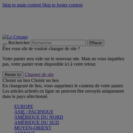
Skip to main content
Skip to footer content
Un set de 2 poignées en silicone offert* avec le code
"CADEAUPOIGNEES"
CRAQUEZ
Découvrez Les indispensables Le Creuset
CRAQUEZ
Découvrez la nouvelle couleur estivale de la gamme Nomade
CRAQUEZ
Rechercher
Effacer
Êtes vous sûr de vouloir changer de site ?
Votre panier sera vide sur le nouveau site. Mais ne vous inquiétez
pas, votre panier reste disponible ici à votre retour.
Changer de site
Rester ici
Choisir un lieu
Choisir un lieu
En changeant de lieu, vous supprimez le contenu de votre panier.
Les articles achetés en ligne ne peuvent être envoyés uniquement
dans le pays sélectionné.
EUROPE
ASIE / PACIFIQUE
AMÉRIQUE DU NORD
AMÉRIQUE DU SUD
MOYEN-ORIENT