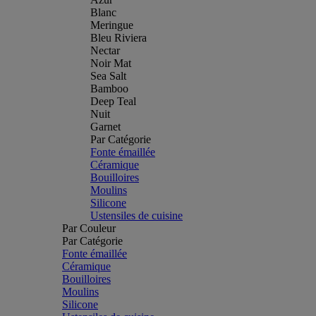
Blanc
Meringue
Bleu Riviera
Nectar
Noir Mat
Sea Salt
Bamboo
Deep Teal
Nuit
Garnet
Par Catégorie
Fonte émaillée
Céramique
Bouilloires
Moulins
Silicone
Ustensiles de cuisine
Par Couleur
Par Catégorie
Fonte émaillée
Céramique
Bouilloires
Moulins
Silicone