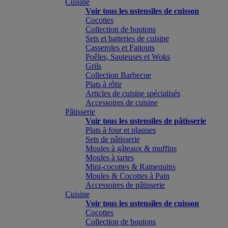
Cuisine
Voir tous les ustensiles de cuisson
Cocottes
Collection de boutons
Sets et batteries de cuisine
Casseroles et Faitouts
Poêles, Sauteuses et Woks
Grils
Collection Barbecue
Plats à rôtir
Articles de cuisine spécialisés
Accessoires de cuisine
Pâtisserie
Voir tous les ustensiles de pâtisserie
Plats à four et plaques
Sets de pâtisserie
Moules à gâteaux & muffins
Moules à tartes
Mini-cocottes & Ramequins
Moules & Cocottes à Pain
Accessoires de pâtisserie
Cuisine
Voir tous les ustensiles de cuisson
Cocottes
Collection de boutons