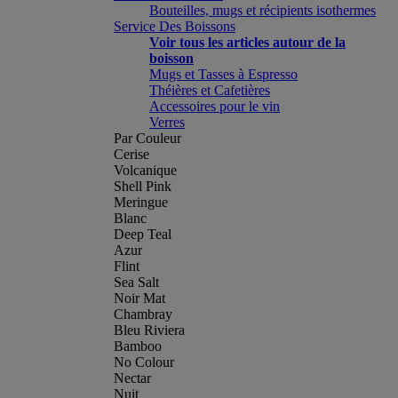
Bouteilles, mugs et récipients isothermes
Service Des Boissons
Voir tous les articles autour de la
boisson
Mugs et Tasses à Espresso
Théières et Cafetières
Accessoires pour le vin
Verres
Par Couleur
Cerise
Volcanique
Shell Pink
Meringue
Blanc
Deep Teal
Azur
Flint
Sea Salt
Noir Mat
Chambray
Bleu Riviera
Bamboo
No Colour
Nectar
Nuit