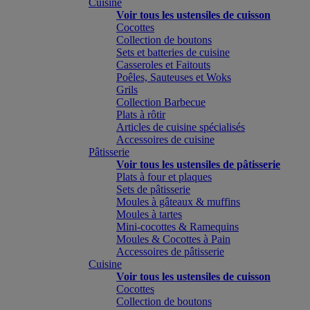
Cuisine
Voir tous les ustensiles de cuisson
Cocottes
Collection de boutons
Sets et batteries de cuisine
Casseroles et Faitouts
Poêles, Sauteuses et Woks
Grils
Collection Barbecue
Plats à rôtir
Articles de cuisine spécialisés
Accessoires de cuisine
Pâtisserie
Voir tous les ustensiles de pâtisserie
Plats à four et plaques
Sets de pâtisserie
Moules à gâteaux & muffins
Moules à tartes
Mini-cocottes & Ramequins
Moules & Cocottes à Pain
Accessoires de pâtisserie
Cuisine
Voir tous les ustensiles de cuisson
Cocottes
Collection de boutons