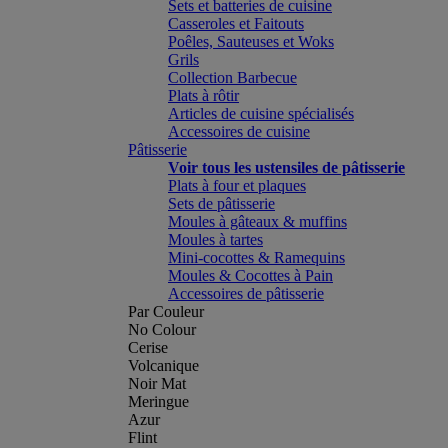
Sets et batteries de cuisine
Casseroles et Faitouts
Poêles, Sauteuses et Woks
Grils
Collection Barbecue
Plats à rôtir
Articles de cuisine spécialisés
Accessoires de cuisine
Pâtisserie
Voir tous les ustensiles de pâtisserie
Plats à four et plaques
Sets de pâtisserie
Moules à gâteaux & muffins
Moules à tartes
Mini-cocottes & Ramequins
Moules & Cocottes à Pain
Accessoires de pâtisserie
Par Couleur
No Colour
Cerise
Volcanique
Noir Mat
Meringue
Azur
Flint