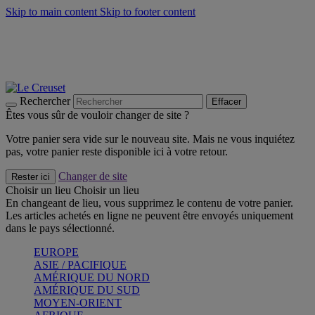
Skip to main content
Skip to footer content
Un set de 2 poignées en silicone offert* avec le code
"CADEAUPOIGNEES"
CRAQUEZ
Découvrez Les indispensables Le Creuset
CRAQUEZ
Découvrez la nouvelle couleur estivale de la gamme Nomade
CRAQUEZ
Rechercher
Effacer
Êtes vous sûr de vouloir changer de site ?
Votre panier sera vide sur le nouveau site. Mais ne vous inquiétez
pas, votre panier reste disponible ici à votre retour.
Changer de site
Rester ici
Choisir un lieu
Choisir un lieu
En changeant de lieu, vous supprimez le contenu de votre panier.
Les articles achetés en ligne ne peuvent être envoyés uniquement
dans le pays sélectionné.
EUROPE
ASIE / PACIFIQUE
AMÉRIQUE DU NORD
AMÉRIQUE DU SUD
MOYEN-ORIENT