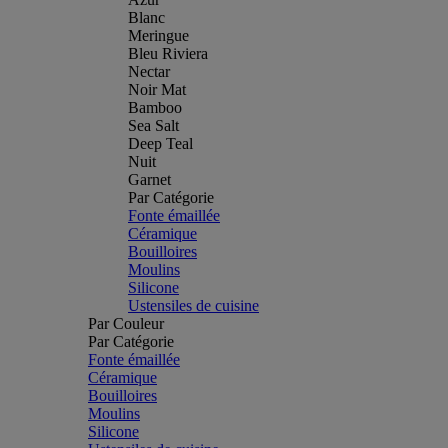
Blanc
Meringue
Bleu Riviera
Nectar
Noir Mat
Bamboo
Sea Salt
Deep Teal
Nuit
Garnet
Par Catégorie
Fonte émaillée
Céramique
Bouilloires
Moulins
Silicone
Ustensiles de cuisine
Par Couleur
Par Catégorie
Fonte émaillée
Céramique
Bouilloires
Moulins
Silicone