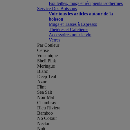
Bouteilles, mugs et récipients isothermes
Service Des Boissons
Voir tous les articles autour de la
boisson
Mugs et Tasses à Espresso
Théières et Cafetières
Accessoires pour le vin
Verres
Par Couleur
Cerise
Volcanique
Shell Pink
Meringue
Blanc
Deep Teal
Azur
Flint
Sea Salt
Noir Mat
Chambray
Bleu Riviera
Bamboo
No Colour
Nectar
Nuit