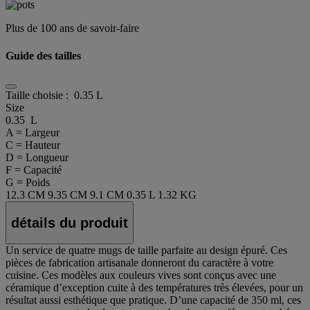
Plus de 100 ans de savoir-faire
Guide des tailles
Taille choisie :
0.35 L
Size
0.35 L
A = Largeur
C = Hauteur
D = Longueur
F = Capacité
G = Poids
12.3 CM
9.35 CM
9.1 CM
0.35 L
1.32 KG
détails du produit
Un service de quatre mugs de taille parfaite au design épuré. Ces
pièces de fabrication artisanale donneront du caractère à votre
cuisine. Ces modèles aux couleurs vives sont conçus avec une
céramique d’exception cuite à des températures très élevées, pour un
résultat aussi esthétique que pratique. D’une capacité de 350 ml, ces