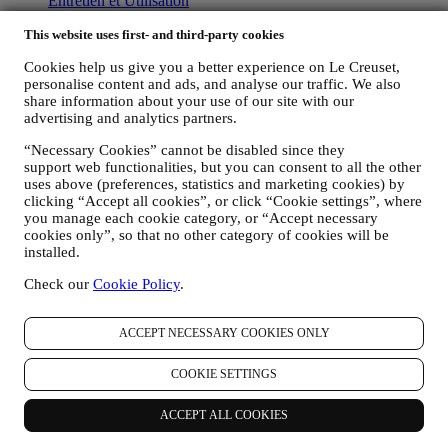
Entretien et Utilisation
Garantie
This website uses first- and third-party cookies
FAQs
Livraisons et retours
Cookies help us give you a better experience on Le Creuset,
Nous contacter
personalise content and ads, and analyse our traffic. We also
Droit de rétractation
share information about your use of our site with our
advertising and analytics partners.
Légal
“Necessary Cookies” cannot be disabled since they
Conditions générales
support web functionalities, but you can consent to all the other
Conditions générales d’utilisation et de vente des Cartes
uses above (preferences, statistics and marketing cookies) by
Cadeaux
clicking “Accept all cookies”, or click “Cookie settings”, where
Politique de confidentialité
you manage each cookie category, or “Accept necessary
Politique en matière de cookies
cookies only”, so that no other category of cookies will be
Conditions générales d’utilisation
installed.
Avis sur le respect de la vie privée – Vidéosurveillance en
magasin
Check our
Cookie Policy
.
Déclaration d'accessibilité
ACCEPT NECESSARY COOKIES ONLY
© Copyright © 2026, Le Creuset France SAS. Tout droit réservé. -
R.C.S. Saint-Quentin 502 705 502 - 982 rue Olivier Deguise 02230
Fresnoy-Le-Grand.
COOKIE SETTINGS
Legal
CONDITIONS GÉNÉRALES
Conditions générales d’utilisation et
ACCEPT ALL COOKIES
de vente des Cartes Cadeaux
POLITIQUE DE